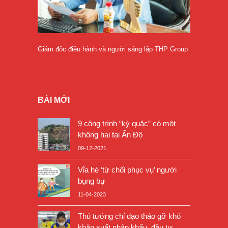
Giám đốc điều hành và người sáng lập THP Group
BÀI MỚI
9 công trình “kỳ quặc” có một
không hai tại Ấn Độ
09-12-2021
Vỉa hè ‘từ chối phục vụ’ người
bụng bự
11-04-2023
Thủ tướng chỉ đạo tháo gỡ khó
khăn xuất nhập khẩu, đầu tư