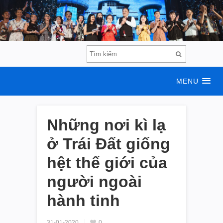
MENU
Những nơi kì lạ
ở Trái Đất giống
hệt thế giới của
người ngoài
hành tinh
31-01-2020
0