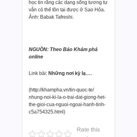
học tin rằng các dạng sống tương tự
vẫn có thể tồn tại được ở Sao Hỏa.
Ảnh: Babak Tafreshi.
NGUỒN: Theo Báo Khám phá
online
Link bài:
Những nơi kỳ lạ….
(http://khampha.vn/tin-quoc-te/
nhung-noi-ki-la-o-trai-dat-
giong-het-
the-gioi-cua-nguoi-
ngoai-hanh-tinh-
c5a754325.html)
Rate this