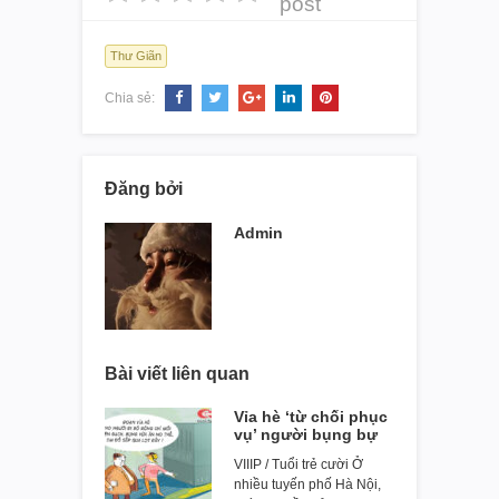
post
Thư Giãn
Chia sẻ:
Đăng bởi
Admin
Bài viết liên quan
Vỉa hè ‘từ chối phục
vụ’ người bụng bự
VIIIP / Tuổi trẻ cười Ở
nhiều tuyến phố Hà Nội,