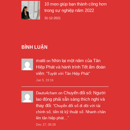
10 mẹo giúp bạn thành công hơn
trong sự nghiệp năm 2022
31-12-2021
BÌNH LUẬN
matti
Nhìn lại một năm của Tân
on
Hiệp Phát và hành trình Tết ấm đoàn
viên
: “
Tuyệt vời Tân Hiệp Phát
”
Jan 5, 19:16
Chuyển đổi số: Người
Dautu4cham
on
lao động phải sẵn sàng thích nghi và
thay đổi
: “
Chuyển đổi số đi đôi với tài
chính số, tiền tệ kỹ thuật số. Nhanh chân
lên tân hiệp phát…
”
Dec 27, 08:28