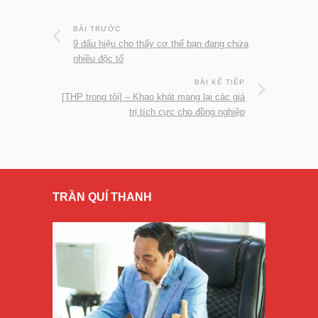
BÀI TRƯỚC
9 dấu hiệu cho thấy cơ thể bạn đang chứa
nhiều độc tố
BÀI KẾ TIẾP
[THP trong tôi] – Khao khát mang lại các giá
trị tích cực cho đồng nghiệp
TRẦN QUÍ THANH