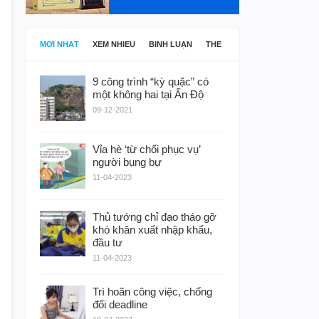
MỚI NHẤT
XEM NHIỀU
BÌNH LUẬN
THẺ
9 công trình “kỳ quặc” có
một không hai tại Ấn Độ
09-12-2021
Vỉa hè ‘từ chối phục vụ’
người bụng bự
11-04-2023
Thủ tướng chỉ đạo tháo gỡ
khó khăn xuất nhập khẩu,
đầu tư
11-04-2023
Trì hoãn công việc, chống
đối deadline