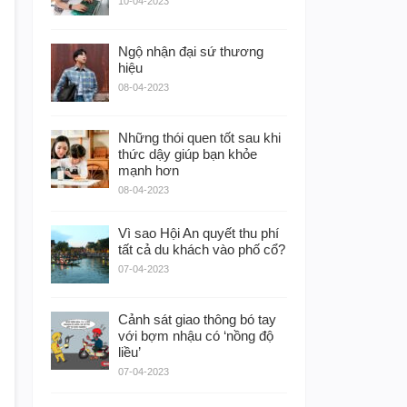
10-04-2023
Ngộ nhận đại sứ thương
hiệu
08-04-2023
Những thói quen tốt sau khi
thức dậy giúp bạn khỏe
mạnh hơn
08-04-2023
Vì sao Hội An quyết thu phí
tất cả du khách vào phố cổ?
07-04-2023
Cảnh sát giao thông bó tay
với bợm nhậu có ‘nồng độ
liều’
07-04-2023