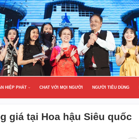
ÂN HIỆP PHÁT
CHAT VỚI MỌI NGƯỜI
NGƯỜI TIÊU DÙNG
 giá tại Hoa hậu Siêu quốc