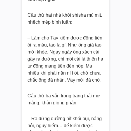
Cậu thứ hai nhả khói shisha mù mịt,
nhếch mép bình luận:
– Làm cho Tây kiếm được đồng tiền
ói ra máu, tao lạ gì. Như ông già tao
mới khỏe. Ngày ngày ổng xách cái
gậy ra đường, chỉ một cái là thiên hạ
tự động mang tiền đến nộp. Mà
nhiều khi phải năn nỉ ỉ ôi, chớ chưa
chắc ổng đã nhận. Vậy mới đã chớ.
Cậu thứ ba vẫn trong trạng thái mơ
màng, khàn giọng phán:
– Ra đứng đường hít khói bụi, nắng
nôi, nguy hiểm… để kiếm được