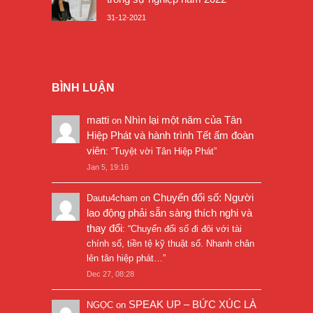
31-12-2021
BÌNH LUẬN
matti
Nhìn lại một năm của Tân
on
Hiệp Phát và hành trình Tết ấm đoàn
viên
: “
Tuyệt vời Tân Hiệp Phát
”
Jan 5, 19:16
Chuyển đổi số: Người
Dautu4cham
on
lao động phải sẵn sàng thích nghi và
thay đổi
: “
Chuyển đổi số đi đôi với tài
chính số, tiền tệ kỹ thuật số. Nhanh chân
lên tân hiệp phát…
”
Dec 27, 08:28
SPEAK UP – BỨC XÚC LÀ
NGỌC
on