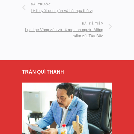
BÀI TRƯỚC
Lý thuyết con gián và bài học thú vị
BÀI KẾ TIẾP
Lục Lạc Vàng đến với 4 mẹ con người Mông
miền núi Tây Bắc
TRẦN QUÍ THANH