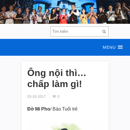
MENU
Ông nội thì…
chấp làm gì!
03-10-2017
0
Đờ Mi Pho
/ Báo Tuổi trẻ