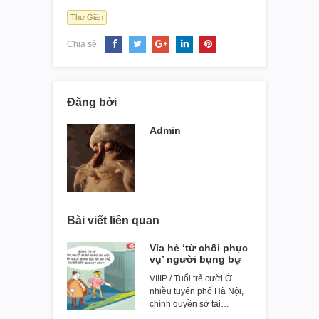
Thư Giãn
Chia sẻ:
Đăng bởi
Admin
Bài viết liên quan
Vỉa hè ‘từ chối phục
vụ’ người bụng bự
VIIIP / Tuổi trẻ cười Ở
nhiều tuyến phố Hà Nội,
chính quyền sở tại…