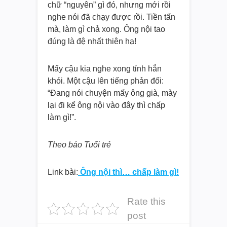
chữ “nguyên” gì đó, nhưng mới rồi
nghe nói đã chạy được rồi. Tiền tấn
mà, làm gì chả xong. Ông nội tao
đúng là đệ nhất thiên hạ!
Mấy cậu kia nghe xong tỉnh hẳn
khói. Một cậu lên tiếng phản đối:
“Đang nói chuyện mấy ông già, mày
lại đi kể ông nội vào đây thì chấp
làm gì!”.
Theo báo Tuổi trẻ
Link bài:
Ông nội thì… chấp làm gì!
Rate this
post