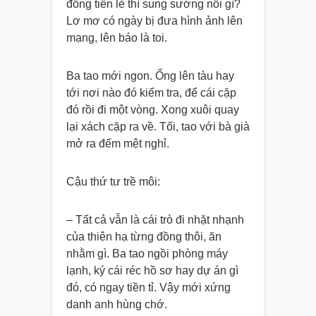
đồng tiền lẻ thì sung sướng nỗi gì?
Lơ mơ có ngày bị đưa hình ảnh lên
mạng, lên báo là toi.
Ba tao mới ngon. Ổng lên tàu hay
tới nơi nào đó kiểm tra, để cái cặp
đó rồi đi một vòng. Xong xuôi quay
lại xách cặp ra về. Tối, tao với bà già
mở ra đếm mệt nghỉ.
Cậu thứ tư trề môi:
– Tất cả vẫn là cái trò đi nhặt nhạnh
của thiên hạ từng đồng thôi, ăn
nhằm gì. Ba tao ngồi phòng máy
lạnh, ký cái réc hồ sơ hay dự án gì
đó, có ngay tiền tỉ. Vậy mới xứng
danh anh hùng chớ.