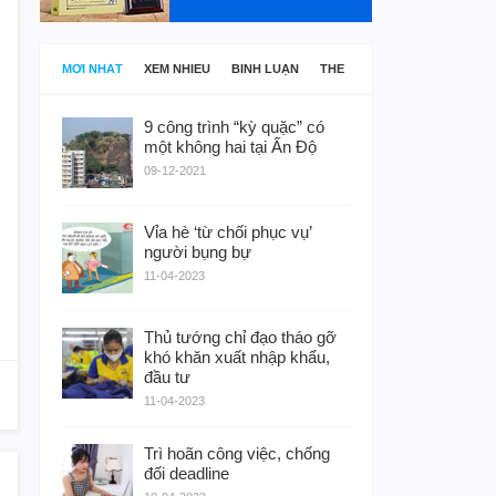
MỚI NHẤT
XEM NHIỀU
BÌNH LUẬN
THẺ
9 công trình “kỳ quặc” có
một không hai tại Ấn Độ
09-12-2021
Vỉa hè ‘từ chối phục vụ’
người bụng bự
11-04-2023
Thủ tướng chỉ đạo tháo gỡ
khó khăn xuất nhập khẩu,
đầu tư
11-04-2023
Trì hoãn công việc, chống
đối deadline