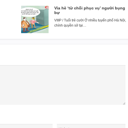
Vỉa hè ‘từ chối phục vụ’ người bụng
bự
VIIIP / Tuổi trẻ cười Ở nhiều tuyến phố Hà Nội,
chính quyền sở tại…