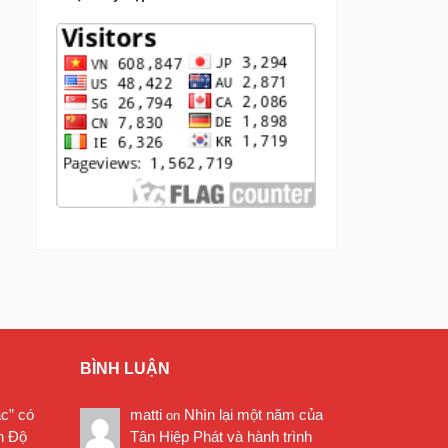
BÌNH LUẬN
ặc” có
matti
Nhìn lại một năm của
on
n Độ
Tân Hiệp Phát và hành trình