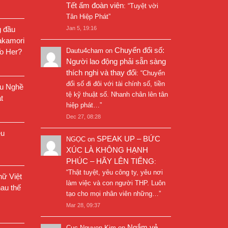
Tết ấm đoàn viên
: “
Tuyệt vời
Tân Hiệp Phát
”
g đầu
Jan 5, 19:16
akamori
Chuyển đổi số:
Dautu4cham
on
o Her?
Người lao động phải sẵn sàng
thích nghi và thay đổi
: “
Chuyển
đổi số đi đôi với tài chính số, tiền
êu Nghề
tệ kỹ thuật số. Nhanh chân lên tân
t
hiệp phát…
”
Dec 27, 08:28
êu
SPEAK UP – BỨC
NGỌC
on
XÚC LÀ KHÔNG HẠNH
PHÚC – HÃY LÊN TIẾNG
:
“
Thật tuyệt, yêu công ty, yêu nơi
ữ Việt
làm việc và con người THP. Luôn
au thế
tạo cho mọi nhân viên những…
”
Mar 28, 09:37
Ngắm vẻ
Cuc Nguyen Kim
on