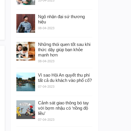
10-04-2023
Ngộ nhận đại sứ thương
hiệu
08-04-2023
Những thói quen tốt sau khi
thức dậy giúp bạn khỏe
mạnh hơn
08-04-2023
Vì sao Hội An quyết thu phí
tất cả du khách vào phố cổ?
07-04-2023
Cảnh sát giao thông bó tay
với bợm nhậu có ‘nồng độ
liều’
07-04-2023