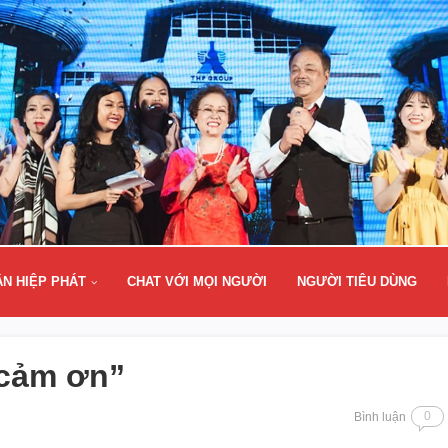
ÂN HIỆP PHÁT
CHAT VỚI MỌI NGƯỜI
NGƯỜI TIÊU DÙNG
 cảm ơn”
0
Bình luận