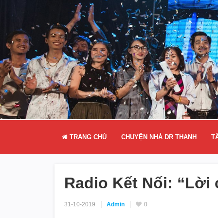
TRANG CHỦ
CHUYỆN NHÀ DR THANH
T
Radio Kết Nối: “Lời
31-10-2019
Admin
0