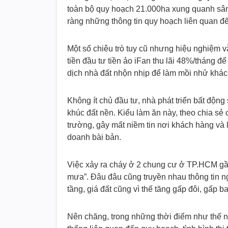
toàn bộ quy hoạch 21.000ha xung quanh sân 
ràng những thông tin quy hoạch liên quan đ
Một số chiêu trò tuy cũ nhưng hiệu nghiệm v
tiền đầu tư tiền ảo iFan thu lãi 48%/tháng để
dịch nhà đất nhộn nhịp để làm mồi nhử khá
Không ít chủ đầu tư, nhà phát triển bất động 
khúc đất nền. Kiểu làm ăn này, theo chia sẻ 
trường, gây mất niềm tin nơi khách hàng v
doanh bài bản.
Việc xảy ra cháy ở 2 chung cư ở TP.HCM gần
mưa”. Đâu đâu cũng truyền nhau thông tin 
tầng, giá đất cũng vì thế tăng gấp đôi, gấp
Nên chăng, trong những thời điểm như thế n