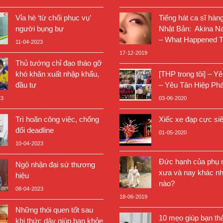
Vỉa hè ‘từ chối phục vụ’
Tiếng hát ca sĩ hàn
người bụng bự
Nhật Bản: Akina N
– What Happened T
11-04-2023
17-12-2019
Thủ tướng chỉ đạo tháo gỡ
khó khăn xuất nhập khẩu,
[THP trong tôi] – Y
đầu tư
– Yêu Tân Hiệp Phá
23
03-06-2020
Trì hoãn công việc, chống
Xiếc xe đạp cực si
đối deadline
01-05-2020
10-04-2023
Đức hạnh của phụ n
Ngộ nhận đại sứ thương
xưa và nay khác nh
hiệu
nào?
08-04-2023
18-06-2019
Những thói quen tốt sau
10 mẹo giúp bạn th
khi thức dậy giúp bạn khỏe