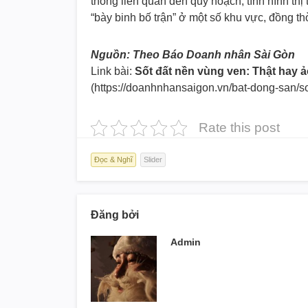
thống liên quan đến quy hoạch, tình hình th
“bày binh bố trận” ở một số khu vực, đồng t
Nguồn: Theo Báo Doanh nhân Sài Gòn
Link bài:
Sốt đất nền vùng ven: Thật hay 
(https://doanhnhansaigon.vn/
bat-dong-san/s
Rate this post
Đọc & Nghĩ
Slider
Đăng bởi
Admin