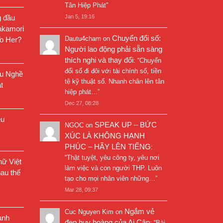
Tân Hiệp Phát
”
g đầu
Jan 5, 19:16
akamori
Chuyển đổi số:
Dautu4cham
on
o Her?
Người lao động phải sẵn sàng
thích nghi và thay đổi
: “
Chuyển
đổi số đi đôi với tài chính số, tiền
êu Nghề
tệ kỹ thuật số. Nhanh chân lên tân
t
hiệp phát…
”
Dec 27, 08:28
êu
SPEAK UP – BỨC
NGỌC
on
XÚC LÀ KHÔNG HẠNH
PHÚC – HÃY LÊN TIẾNG
:
“
Thật tuyệt, yêu công ty, yêu nơi
ữ Việt
làm việc và con người THP. Luôn
au thế
tạo cho mọi nhân viên những…
”
Mar 28, 09:37
Ngắm vẻ
Cuc Nguyen Kim
on
ành
đẹp huy hoàng của Ai Cập
: “
Bài