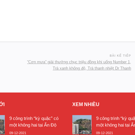
BÀI KẾ TIẾP
“Cơn mưa” giải thưởng chục triệu đồng khi uống Number 1,
Trà xanh không độ, Trà thanh nhiệt Dr Thanh
ỚI
XEM NHIỀU
9 công trình “kỳ quặc” có
9 công trình “kỳ qu
một không hai tại Ấn Độ
một không hai tại Ấ
09-12-2021
09-12-2021