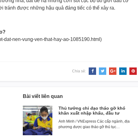
ị trường nhà, đất để hạ những cơn sốt cục bộ do giới đầu cơ
hời tránh được những hậu quả đáng tiếc có thể xảy ra.
ảo?
ot-dat-nen-vung-
ven-that-hay-ao-1085190.html)
Chia sẻ:
Bài viết liên quan
Thủ tướng chỉ đạo tháo gỡ khó
khăn xuất nhập khẩu, đầu tư
Anh Minh / VNExpress Các cấp ngành, địa
phương được giao tháo gỡ thủ tục…