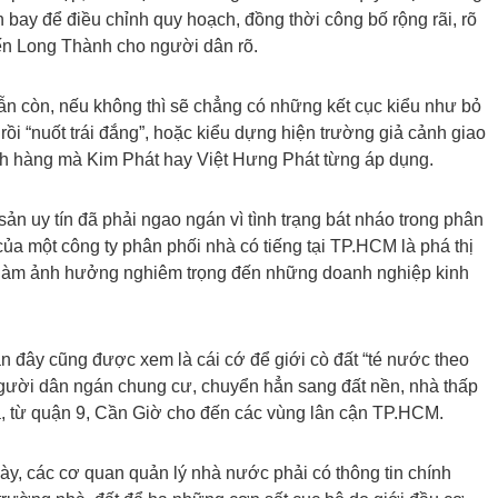
bay để điều chỉnh quy hoạch, đồng thời công bố rộng rãi, rõ
ến Long Thành cho người dân rõ.
ẫn còn, nếu không thì sẽ chẳng có những kết cục kiểu như bỏ
 rồi “nuốt trái đắng”, hoặc kiểu dựng hiện trường giả cảnh giao
ch hàng mà Kim Phát hay Việt Hưng Phát từng áp dụng.
sản uy tín đã phải ngao ngán vì tình trạng bát nháo trong phân
của một công ty phân phối nhà có tiếng tại TP.HCM là phá thị
à làm ảnh hưởng nghiêm trọng đến những doanh nghiệp kinh
 đây cũng được xem là cái cớ để giới cò đất “té nước theo
người dân ngán chung cư, chuyển hẳn sang đất nền, nhà thấp
 ba, từ quận 9, Cần Giờ cho đến các vùng lân cận TP.HCM.
ày, các cơ quan quản lý nhà nước phải có thông tin chính