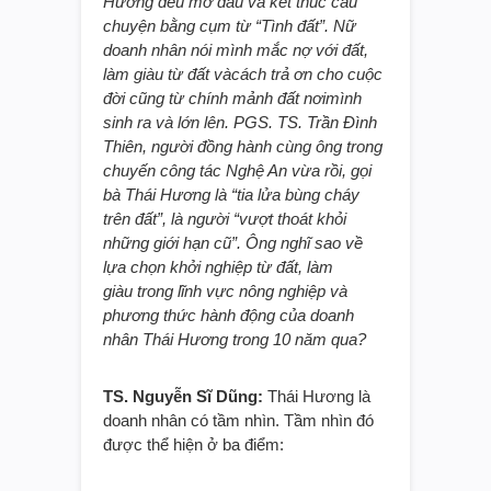
Hương đều mở đầu và kết thúc câu
chuyện bằng cụm từ “Tình đất”. Nữ
doanh nhân nói mình mắc nợ với đất,
làm giàu từ đất và
cách trả ơn cho cuộc
đời cũng từ chính mảnh đất nơi
mình
sinh ra và lớn lên. PGS. TS. Trần Đình
Thiên, người đồng hành cùng ông trong
chuyến công tác Nghệ An vừa rồi, gọi
bà Thái Hương là “tia lửa bùng cháy
trên đất”, là người “vượt thoát khỏi
những giới hạn cũ”. Ông nghĩ sao về
lựa chọn khởi nghiệp từ
đất, làm
giàu
trong lĩnh vực nông nghiệp và
phương thức hành động của doanh
nhân Thái Hương trong 10 năm qua?
TS. Nguyễn Sĩ Dũng:
Thái Hương là
doanh nhân có tầm nhìn. Tầm nhìn đó
được thể hiện ở ba điểm: