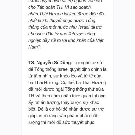
Israel quyết định tài trợ nguồn vốn lớn
cho Tập đoàn TH. Vì sao
doanh
nhân
Thái Hương lại làm được điều đó,
nhất là khi thuyết phục được Tổng
thống của một nước như Israel tài trợ
cho
việc đầu tư vào
lĩnh vực nông
nghiệp đầy rủi ro
và khó khăn
của Việt
Nam?
TS. Nguyễn Sĩ Dũng:
Tôi nghĩ cơ sở
để Tổng thống Israel quyết định chính là
từ tầm nhìn, sự khéo léo và tử tế của
bà Thái Hương. Cụ thể, bà Thái Hương
đã mời được ngài Tổng thống thử sữa
TH và theo cảm nhận trực quan thì ông
ấy rất ấn tượng, thấy được sự khác
biệt. Đó là cơ hội để nhận được sự trợ
giúp, vì rõ ràng sản phẩm phải chất
lượng thì mới đủ sức thuyết phục.