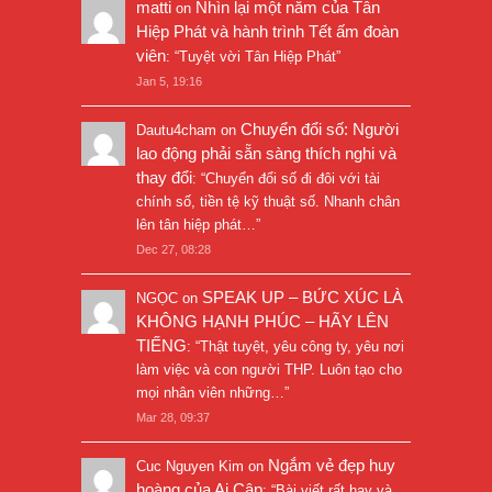
matti
Nhìn lại một năm của Tân
on
Hiệp Phát và hành trình Tết ấm đoàn
viên
: “
Tuyệt vời Tân Hiệp Phát
”
Jan 5, 19:16
Chuyển đổi số: Người
Dautu4cham
on
lao động phải sẵn sàng thích nghi và
thay đổi
: “
Chuyển đổi số đi đôi với tài
chính số, tiền tệ kỹ thuật số. Nhanh chân
lên tân hiệp phát…
”
Dec 27, 08:28
SPEAK UP – BỨC XÚC LÀ
NGỌC
on
KHÔNG HẠNH PHÚC – HÃY LÊN
TIẾNG
: “
Thật tuyệt, yêu công ty, yêu nơi
làm việc và con người THP. Luôn tạo cho
mọi nhân viên những…
”
Mar 28, 09:37
Ngắm vẻ đẹp huy
Cuc Nguyen Kim
on
hoàng của Ai Cập
: “
Bài viết rất hay và