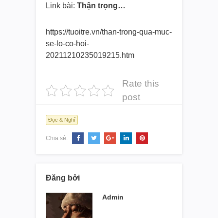
Link bài:
Thận trọng…
https://tuoitre.vn/than-trong-
qua-muc-
se-lo-co-hoi-
20211210235019215.htm
Rate this
post
Đọc & Nghĩ
Chia sẻ:
Đăng bởi
Admin