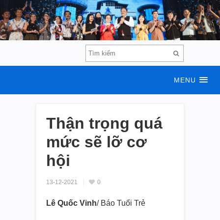
MENU
Thận trọng quá
mức sẽ lỡ cơ
hội
13-12-2021
0
Lê Quốc Vinh
/ Báo Tuổi Trẻ