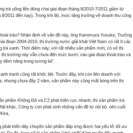
g trà uống liền đóng chai giai đoạn tháng 8/2010-7/2011 giảm từ
 8/2011 đến nay). Trong khi đó, mức tăng trưởng về doanh thu cũng
 thoái trào? Nhận định về vấn đề này, ông Kamimura Yosuke, Trưởng
ai đoạn 2004-2010, thị trường nước giải khát Việt Nam có rất ít các
 trà xanh. Thời điểm này, với rất nhiều sản phẩm mới, có vẻ thị
, thị trường này vẫn chưa đến mức bước vào giai đoạn thoái trào và
y tiềm năng trong tương lai”.
h tranh cũng rất khốc liệt. Trước đây, khi còn liên doanh với
ra, nhưng chưa đầy 2 năm, sản phẩm này cũng mất bóng trên thị
sản phẩm Không Độ và C2 phát triển cực nhanh, thì sản phẩm trà
 Mặt khác, Công ty còn phát sinh những vấn đề từ nội bộ, nên cuối
Kira.
g phát triển dây chuyền sản phẩm đáp ứng được hai yếu tố: tối ưu
i. Do đó, Ice+ sẽ là sản phẩm “chủ chốt” Kirin muốn đẩy mạnh