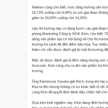
Nielsen cũng cho biết, mức tăng trưởng sản lượn
16,73% xuống còn 6,06% so với giai đoạn (tháng
giảm từ 24,04% xuống còn 14,34%.
Liệu thị trường này có đang bước vào giai đoạn
phòng Marketing Công ty NGK Kirin, cho biết: “Gi
dòng sản phẩm tạo cơ hội bùng nổ cho thị trường
trường trà xanh đã đến điểm bão hòa. Tuy nhiên
thậm chí vẫn được đánh giá là một thị trường đầ
Mặc dù được đánh giá là tiềm năng nhưng sức cạn
Acecook, Kirin cũng cho ra đời sản phẩm trà Ki
trường.
Ông Kamimura Yosuke giải thích, trong khi hai 
Kira ra đời nhưng không có sự khác biệt rõ rệt.
cùng Kirin đã quyết định đánh dấu chấm hết cho 
Dựa trên kinh nghiệm này, Kirin đang định hướn
hóa và mang tính mới mẻ cho dòng sản phẩm mớ