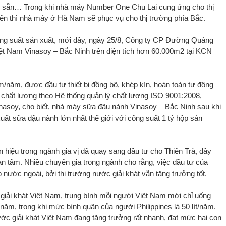
iến sẵn… Trong khi nhà máy Number One Chu Lai cung ứng cho thị
ên thì nhà máy ở Hà Nam sẽ phục vụ cho thị trường phía Bắc.
g suất sản xuất, mới đây, ngày 25/8, Công ty CP Đường Quảng
t Nam Vinasoy – Bắc Ninh trên diện tích hơn 60.000m2 tại KCN
/năm, được đầu tư thiết bị đồng bộ, khép kín, hoàn toàn tự động
 chất lượng theo Hệ thống quản lý chất lượng ISO 9001:2008,
soy, cho biết, nhà máy sữa đậu nành Vinasoy – Bắc Ninh sau khi
uất sữa đậu nành lớn nhất thế giới với công suất 1 tỷ hộp sản
 hiệu trong ngành gia vị đã quay sang đầu tư cho Thiên Trà, đây
uan tâm. Nhiều chuyên gia trong ngành cho rằng, việc đầu tư của
nước ngoài, bởi thị trường nước giải khát vẫn tăng trưởng tốt.
iải khát Việt Nam, trung bình mỗi người Việt Nam mới chỉ uống
/năm, trong khi mức bình quân của người Philippines là 50 lít/năm.
nước giải khát Việt Nam đang tăng trưởng rất nhanh, đạt mức hai con