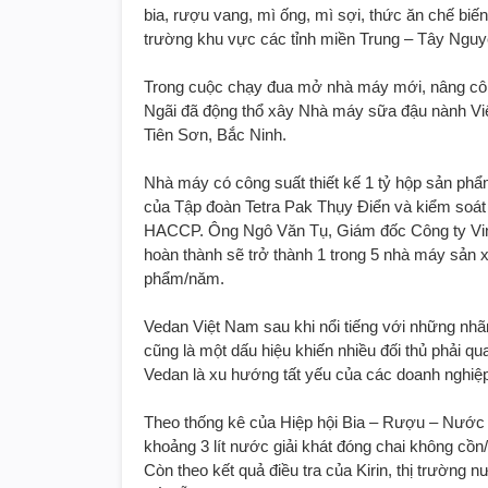
bia, rượu vang, mì ống, mì sợi, thức ăn chế b
trường khu vực các tỉnh miền Trung – Tây Nguy
Trong cuộc chạy đua mở nhà máy mới, nâng côn
Ngãi đã động thổ xây Nhà máy sữa đậu nành Việ
Tiên Sơn, Bắc Ninh.
Nhà máy có công suất thiết kế 1 tỷ hộp sản phẩm
của Tập đoàn Tetra Pak Thụy Điển và kiểm soát
HACCP. Ông Ngô Văn Tụ, Giám đốc Công ty Vina
hoàn thành sẽ trở thành 1 trong 5 nhà máy sản x
phẩm/năm.
Vedan Việt Nam sau khi nổi tiếng với những nhãn
cũng là một dấu hiệu khiến nhiều đối thủ phải q
Vedan là xu hướng tất yếu của các doanh nghiệp 
Theo thống kê của Hiệp hội Bia – Rượu – Nước g
khoảng 3 lít nước giải khát đóng chai không cồn
Còn theo kết quả điều tra của Kirin, thị trường 