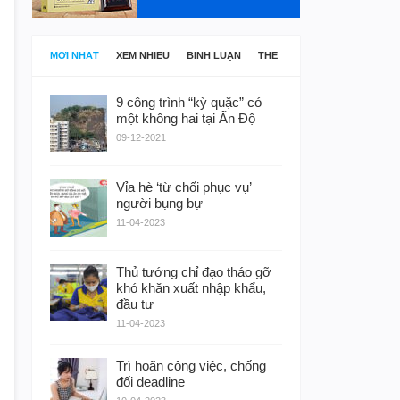
MỚI NHẤT
XEM NHIỀU
BÌNH LUẬN
THẺ
9 công trình “kỳ quặc” có
một không hai tại Ấn Độ
09-12-2021
Vỉa hè ‘từ chối phục vụ’
người bụng bự
11-04-2023
Thủ tướng chỉ đạo tháo gỡ
khó khăn xuất nhập khẩu,
đầu tư
11-04-2023
Trì hoãn công việc, chống
đối deadline