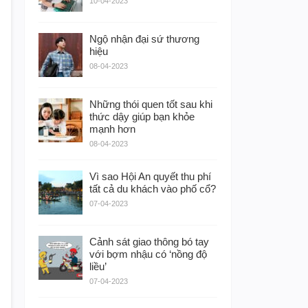
10-04-2023
Ngộ nhận đại sứ thương
hiệu
08-04-2023
Những thói quen tốt sau khi
thức dậy giúp bạn khỏe
mạnh hơn
08-04-2023
Vì sao Hội An quyết thu phí
tất cả du khách vào phố cổ?
07-04-2023
Cảnh sát giao thông bó tay
với bợm nhậu có ‘nồng độ
liều’
07-04-2023