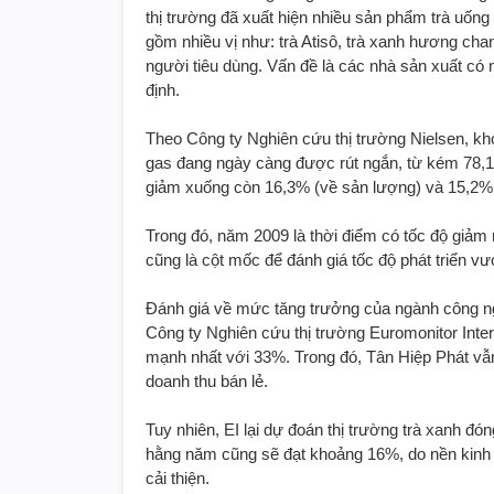
thị trường đã xuất hiện nhiều sản phẩm trà uống 
gồm nhiều vị như: trà Atisô, trà xanh hương ch
người tiêu dùng. Vấn đề là các nhà sản xuất c
định.
Theo Công ty Nghiên cứu thị trường Nielsen, kh
gas đang ngày càng được rút ngắn, từ kém 78,1
giảm xuống còn 16,3% (về sản lượng) và 15,2%
Trong đó, năm 2009 là thời điểm có tốc độ giảm
cũng là cột mốc để đánh giá tốc độ phát triển v
Đánh giá về mức tăng trưởng của ngành công ng
Công ty Nghiên cứu thị trường Euromonitor Inter
mạnh nhất với 33%. Trong đó, Tân Hiệp Phát vẫn 
doanh thu bán lẻ.
Tuy nhiên, EI lại dự đoán thị trường trà xanh đ
hằng năm cũng sẽ đạt khoảng 16%, do nền kinh
cải thiện.