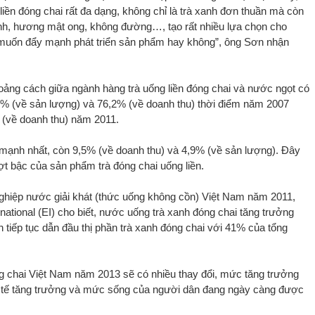
liền đóng chai rất đa dạng, không chỉ là trà xanh đơn thuần mà còn
anh, hương mật ong, không đường…, tạo rất nhiều lựa chọn cho
ó muốn đẩy mạnh phát triển sản phẩm hay không”, ông Sơn nhận
oảng cách giữa ngành hàng trà uống liền đóng chai và nước ngọt có
% (về sản lượng) và 76,2% (về doanh thu) thời điểm năm 2007
 (về doanh thu) năm 2011.
 mạnh nhất, còn 9,5% (về doanh thu) và 4,9% (về sản lượng). Đây
ượt bậc của sản phẩm trà đóng chai uống liền.
hiệp nước giải khát (thức uống không cồn) Việt Nam năm 2011,
national (EI) cho biết, nước uống trà xanh đóng chai tăng trưởng
tiếp tục dẫn đầu thị phần trà xanh đóng chai với 41% của tổng
óng chai Việt Nam năm 2013 sẽ có nhiều thay đổi, mức tăng trưởng
 tế tăng trưởng và mức sống của người dân đang ngày càng được