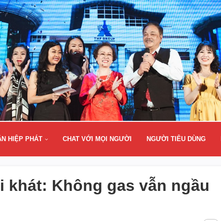
ÂN HIỆP PHÁT
CHAT VỚI MỌI NGƯỜI
NGƯỜI TIÊU DÙNG
i khát: Không gas vẫn ngầu