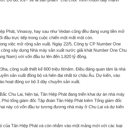
iệp Phát, Vinasoy, hay sau như Vedan cũng đều đang vung tiền mở
i đầu trực tiếp trong cuộc chiến một mất một còn.
 trong việc mở rộng sản xuất. Ngày 22/5, Công ty CP Number One
ởi công xây dựng Nhà máy sản xuất nước giải khát Number One Chu
ng Nam) với vốn đầu tư lên đến 1.820 tỷ đồng.
ha, công suất thiết kế 600 triệu lít/năm. Điều đáng quan tâm là nhà
ền sản xuất đồng bộ và hiện đại nhất từ châu Âu. Dự kiến, vào
ào hoạt động sơ bộ 3 dây chuyền sản xuất.
ắc Chu Lai, hiện tại, Tân Hiệp Phát đang triển khai dự án nhà máy
, Phó tổng giám đốc Tập đoàn Tân Hiệp Phát kiêm Tổng giám đốc
ai này có vốn đầu tư tương đương nhà máy ở Chu Lai và dự kiến
ó của Tân Hiệp Phát và còn nhắm vào một mảng mới với các loại