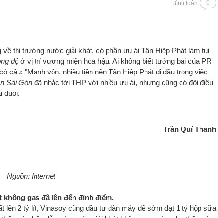
0
Bình luận
 về thị trường nước giải khát, có phần ưu ái Tân Hiệp Phát làm tui
ông độ
ở vị trí vương miện hoa hậu. Ai không biết tưởng bài của PR
ó câu: "Mạnh vốn, nhiều tiền nên Tân Hiệp Phát đi đầu trong việc
n Sài Gòn
đã nhắc tới THP với nhiều ưu ái, nhưng cũng có đôi điều
 đuôi.
Trần Quí Thanh
Nguồn: Internet
t không gas đã lên đến đỉnh điểm.
lên 2 tỷ lít, Vinasoy cũng đầu tư dàn máy để sớm đạt 1 tỷ hộp sữa