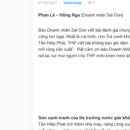
27-05-2017
hunterking
0
Phan Lê – Hồng Nga
(Doanh nhân Sài Gòn)
Báo
Doanh nhân Sài Gòn
viết bài đánh giá chung
cũng hơi ngạị. Nhất là cái hình, cho
Trà xanh kh
Tân Hiệp Phát. THP viết bài không bao giờ dám c
mở rộng sản xuất". Rất cảm ơn báo
Doanh Nhâ
nói lại, sợ mọi người cho THP mèo khen mèo dài
Sức cạnh tranh của thị trường nước giải khá
Tân Hiệp Phát mở thêm nhà máy, nâng công suất 