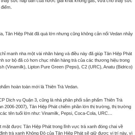
thấy sức hấp dẫn của nước giải khát không gas, vừa cho thấy sức
 điểm.
la, Tân Hiệp Phát đã quá lớn nhưng cũng không cản nổi Vedan nhảy
chỉ manh nha một vài nhãn hàng và điều này đã giúp Tân Hiệp Phát
ính sơ bộ đã có hơn chục nhãn hàng trà của các thương hiệu trong
h (Vinamilk), Lipton Pure Green (Pepsi), C2 (URC), Anatu (Bidrico)
phẩm hoàn toàn mới là Thiên Trà Vedan.
P Dịch vụ Quận 3, cũng là nhà phân phối sản phẩm Thiên Trà
oạn 2006-2007), Tân Hiệp Phát chiếm phần lớn thị trường, thị trường
ởi các tên tuổi lớn như: Vinamilk, Pepsi, Coca-Cola, URC…
 mặt được Tân Hiệp Phát trong lĩnh vực trà xanh đóng chai về
ịnh trà xanh Không Độ của Tân Hiệp Phát sẽ giữ được vị trí này, vì