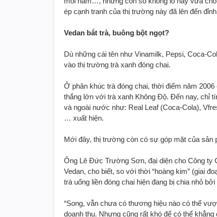
mỗi năm…, những con số khổng lồ này vừa cho 
ép cạnh tranh của thị trường này đã lên đến đỉnh
Vedan bắt trà, buông bột ngọt?
Dù những cái tên như Vinamilk, Pepsi, Coca-Co
vào thị trường trà xanh đóng chai.
Ở phân khúc trà đóng chai, thời điểm năm 2006 
thắng lớn với trà xanh Không Độ. Đến nay, chỉ t
và ngoài nước như: Real Leaf (Coca-Cola), Vfres
… xuất hiện.
Mới đây, thị trường còn có sự góp mặt của sản 
Ông Lê Đức Trường Sơn, đại diện cho Công ty C
Vedan, cho biết, so với thời “hoàng kim” (giai đ
trà uống liền đóng chai hiện đang bị chia nhỏ b
“Song, vẫn chưa có thương hiệu nào có thể vượt
doanh thu. Nhưng cũng rất khó để có thể khẳng đ