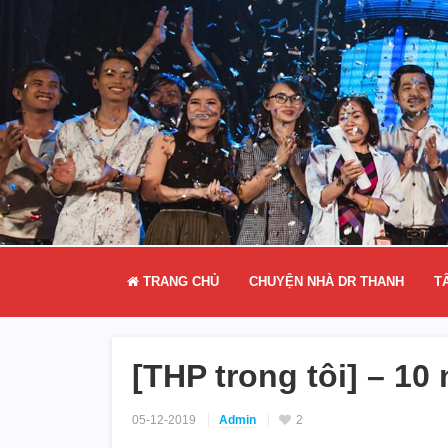
TRANG CHỦ
CHUYỆN NHÀ DR THANH
T
[THP trong tôi] – 10 
05-12-2019
Admin
2