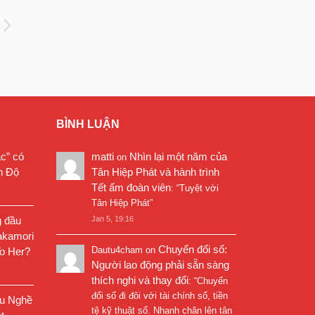
BÌNH LUẬN
ặc” có
matti
Nhìn lại một năm của
on
n Độ
Tân Hiệp Phát và hành trình
Tết ấm đoàn viên
: “
Tuyệt vời
Tân Hiệp Phát
”
g đầu
Jan 5, 19:16
akamori
Chuyển đổi số:
Dautu4cham
on
o Her?
Người lao động phải sẵn sàng
thích nghi và thay đổi
: “
Chuyển
đổi số đi đôi với tài chính số, tiền
êu Nghề
tệ kỹ thuật số. Nhanh chân lên tân