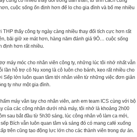
y cũng có nhiều thay đổi trong bản thân, từ tính cách cũng
hơn, cuộc sống ổn định hơn để lo cho gia đình và bố mẹ nhiều
 THP thấy công ty ngày càng nhiều thay đổi tích cực hơn rất
iên, bãi giữ xe mát hơn, hàng năm đánh giá 9Ô… cuộc sống
 định hơn rất nhiều.
 trợ máy móc cho nhân viên công ty, những lúc tôi nhớ nhất vẫn
ỗi lần hỗ trợ cô Nụ xong là cô luôn cho bánh, kẹo rất nhiều cho
i Sếp lớn luôn quan tâm tới nhân viên từ những việc đơn giản
ông ty như một gia đình.
 chấm máy vân tay cho nhân viên, anh em team ICS cùng với bộ
ay của các công nhân dưới nhà máy, tôi nhớ là khoảng 2h00
 hôm sau bắt đầu từ 5h30 sáng, lúc công nhân vô làm ca mới,
 sếp Bích vẫn luôn quan tâm và sáng đó có mang café xuống
cấp trên cũng tạo động lực lớn cho các thành viên trong dự án.