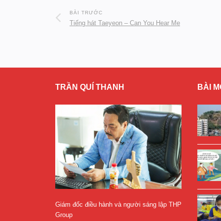
BÀI TRƯỚC
Tiếng hát Taeyeon – Can You Hear Me
TRẦN QUÍ THANH
BÀI M
Giám đốc điều hành và người sáng lập THP
Group