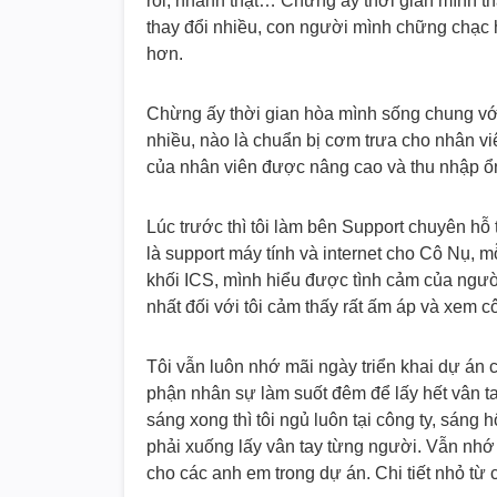
rồi, nhanh thật… Chừng ấy thời gian mình thấ
thay đổi nhiều, con người mình chững chạc 
hơn.
Chừng ấy thời gian hòa mình sống chung với
nhiều, nào là chuẩn bị cơm trưa cho nhân v
của nhân viên được nâng cao và thu nhập ổn
Lúc trước thì tôi làm bên Support chuyên hỗ
là support máy tính và internet cho Cô Nụ, m
khối ICS, mình hiểu được tình cảm của ngườ
nhất đối với tôi cảm thấy rất ấm áp và xem c
Tôi vẫn luôn nhớ mãi ngày triển khai dự án
phận nhân sự làm suốt đêm để lấy hết vân t
sáng xong thì tôi ngủ luôn tại công ty, sáng
phải xuống lấy vân tay từng người. Vẫn nhớ
cho các anh em trong dự án. Chi tiết nhỏ từ 