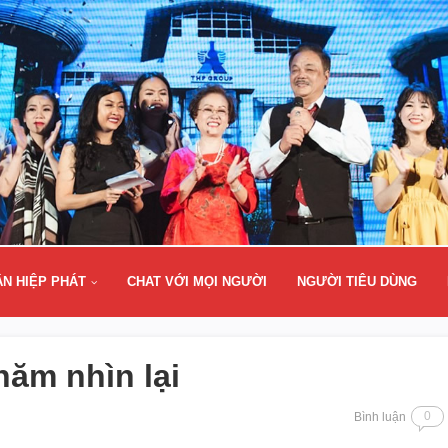
ÂN HIỆP PHÁT
CHAT VỚI MỌI NGƯỜI
NGƯỜI TIÊU DÙNG
năm nhìn lại
0
Bình luận