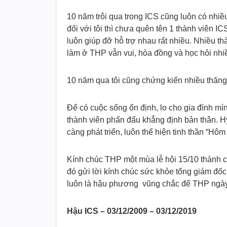
10 năm trôi qua trong ICS cũng luôn có nhiề
đối với tôi thì chưa quên tên 1 thành viên 
luôn giúp đỡ hỗ trợ nhau rất nhiều. Nhiều t
làm ở THP vẫn vui, hòa đồng và học hỏi nhi
10 năm qua tôi cũng chứng kiến nhiều thăn
Để có cuộc sống ổn định, lo cho gia đình mìn
thành viên phấn đấu khẳng định bản thân. H
càng phát triển, luôn thể hiện tinh thần “
Kính chúc THP một mùa lễ hội 15/10 thành cô
đó gửi lời kính chúc sức khỏe tổng giám đốc
luôn là hậu phương vũng chắc để THP ngày 
Hậu ICS – 03/12/2009 – 03/12/2019