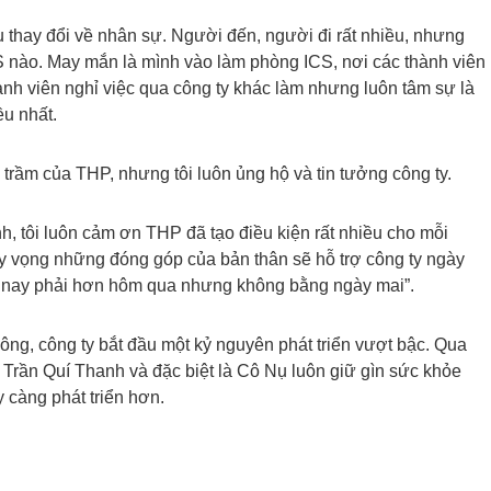
u thay đổi về nhân sự. Người đến, người đi rất nhiều, nhưng
ICS nào. May mắn là mình vào làm phòng ICS, nơi các thành viên
hành viên nghỉ việc qua công ty khác làm nhưng luôn tâm sự là
ều nhất.
g trầm của THP, nhưng tôi luôn ủng hộ và tin tưởng công ty.
h, tôi luôn cảm ơn THP đã tạo điều kiện rất nhiều cho mỗi
y vọng những đóng góp của bản thân sẽ hỗ trợ công ty ngày
Hôm nay phải hơn hôm qua nhưng không bằng ngày mai”.
ng, công ty bắt đầu một kỷ nguyên phát triển vượt bậc. Qua
 Trần Quí Thanh và đặc biệt là Cô Nụ luôn giữ gìn sức khỏe
càng phát triển hơn.