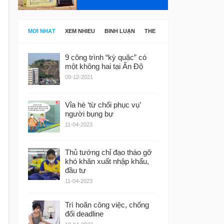
MỚI NHẤT
XEM NHIỀU
BÌNH LUẬN
THẺ
9 công trình “kỳ quặc” có
một không hai tại Ấn Độ
09-12-2021
Vỉa hè ‘từ chối phục vụ’
người bụng bự
11-04-2023
Thủ tướng chỉ đạo tháo gỡ
khó khăn xuất nhập khẩu,
đầu tư
11-04-2023
Trì hoãn công việc, chống
đối deadline