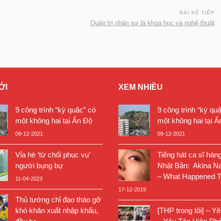
BÀI KẾ TIẾP
Quản trị nhân sự là khoa học và nghệ thuật
ỚI
XEM NHIỀU
9 công trình “kỳ quặc” có
9 công trình “kỳ qu
một không hai tại Ấn Độ
một không hai tại Ấ
09-12-2021
09-12-2021
Vỉa hè ‘từ chối phục vụ’
Tiếng hát ca sĩ hàn
người bụng bự
Nhật Bản: Akina N
– What Happened T
11-04-2023
17-12-2019
Thủ tướng chỉ đạo tháo gỡ
khó khăn xuất nhập khẩu,
[THP trong tôi] – Y