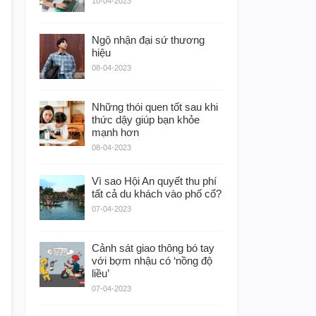
10-04-2023
Ngộ nhận đại sứ thương
hiệu
08-04-2023
Những thói quen tốt sau khi
thức dậy giúp bạn khỏe
mạnh hơn
08-04-2023
Vì sao Hội An quyết thu phí
tất cả du khách vào phố cổ?
07-04-2023
Cảnh sát giao thông bó tay
với bợm nhậu có ‘nồng độ
liều’
07-04-2023