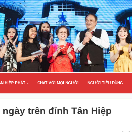
ÂN HIỆP PHÁT
CHAT VỚI MỌI NGƯỜI
NGƯỜI TIÊU DÙNG
0 ngày trên đỉnh Tân Hiệp