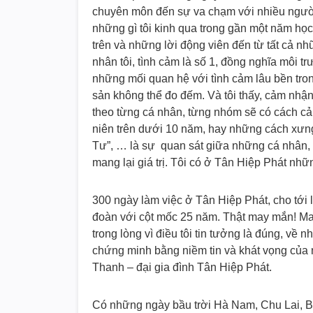
chuyên môn đến sự va chạm với nhiều người
những gì tôi kinh qua trong gần một năm học 
trên và những lời động viên đến từ tất cả 
nhân tôi, tình cảm là số 1, đồng nghĩa môi t
những mối quan hệ với tình cảm lâu bền trong 
sản không thể đo đếm. Và tôi thấy, cảm nhận
theo từng cá nhân, từng nhóm sẽ có cách cả
niên trên dưới 10 năm, hay những cách xưn
Tư”, … là sự quan sát giữa những cá nhân,
mang lại giá trị. Tôi có ở Tân Hiệp Phát nhữ
300 ngày làm việc ở Tân Hiệp Phát, cho tới 
đoàn với cột mốc 25 năm. Thật may mắn! May 
trong lòng vì điều tôi tin tưởng là đúng, về
chứng minh bằng niềm tin và khát vọng của n
Thanh – đại gia đình Tân Hiệp Phát.
Có những ngày bầu trời Hà Nam, Chu Lai, 