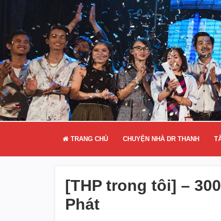
TRANG CHỦ
CHUYỆN NHÀ DR THANH
T
[THP trong tôi] – 30
Phát