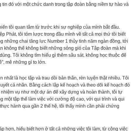
 tin đó với một chức danh trong tập đoàn bằng niềm tự hào và
n tôi quan tâm từ trước khi sự nghiệp của mình bắt đầu.
Phát, tôi tóm lược trong đầu mình về tất cả mọi thứ tôi biết
ng những chai tăng lực Number 1 thủy tinh năm ngàn đồng, tới
hắn không thể không biết những sóng gió của Tập đoàn mà khi
u dùng. Tôi không tìm hiểu gì thêm sâu sát, không học thuộc để
ê”, mê những gì to lớn.
nhất là học tập và trau dồi bản thân, rèn luyện thật nhiều. Tôi
uyết cá nhân. Bằng cách lập kế hoạch và theo dõi kế hoạch đó
– nhiệm vụ như một dự án để xây dựng và hoàn thành, tôi tự
 một tập thể làm việc với cường độ cao, với qui trình và qui
c thực hành qua gần 2 thế hệ, tôi thấy mình cần phải chứng
 hơn, hiểu biết hơn ở tất cả những việc tôi làm, từ công việc