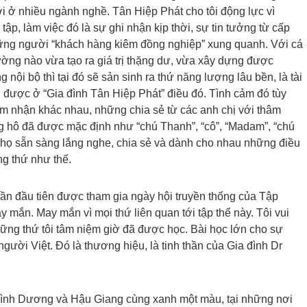
 ở nhiều ngành nghề. Tân Hiệp Phát cho tôi động lực vì
tập, làm việc đó là sự ghi nhận kịp thời, sự tin tưởng từ cấp
những người “khách hàng kiêm đồng nghiệp” xung quanh. Với cá
rường nào vừa tạo ra giá trị thặng dư, vừa xây dựng được
nội bộ thì tại đó sẽ sản sinh ra thứ năng lượng lâu bền, là tài
 được ở “Gia đình Tân Hiệp Phát” điều đó. Tình cảm đó tùy
m nhận khác nhau, những chia sẻ từ các anh chị với thâm
g hô đã được mặc định như “chú Thanh”, “cô”, “Madam”, “chú
 họ sẵn sàng lắng nghe, chia sẻ và dành cho nhau những điều
ng thứ như thế.
lần đầu tiên được tham gia ngày hội truyền thống của Tập
mắn. May mắn vì mọi thứ liên quan tới tập thể này. Tôi vui
 những thứ tôi tâm niệm giờ đã được học. Bài học lớn cho sự
gười Việt. Đó là thương hiệu, là tinh thần của Gia đình Dr
Bình Dương và Hậu Giang cùng xanh một màu, tại những nơi