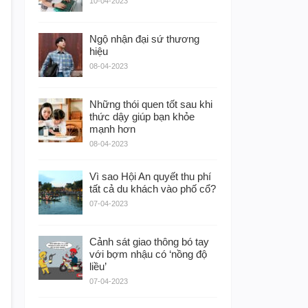
10-04-2023
Ngộ nhận đại sứ thương
hiệu
08-04-2023
Những thói quen tốt sau khi
thức dậy giúp bạn khỏe
mạnh hơn
08-04-2023
Vì sao Hội An quyết thu phí
tất cả du khách vào phố cổ?
07-04-2023
Cảnh sát giao thông bó tay
với bợm nhậu có ‘nồng độ
liều’
07-04-2023