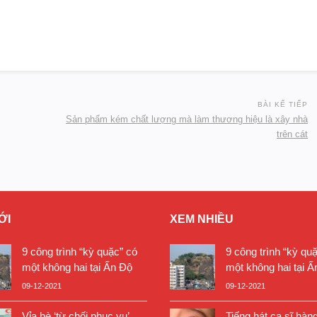
BÀI KẾ TIẾP
Sản phẩm kém chất lượng mà làm thương hiệu là xây nhà
trên cát
ỚI
XEM NHIỀU
9 công trình “kỳ quặc” có
9 công trình “kỳ qu
một không hai tại Ấn Độ
một không hai tại Ấ
09-12-2021
09-12-2021
Vỉa hè ‘từ chối phục vụ’
Tiếng hát ca sĩ hàn