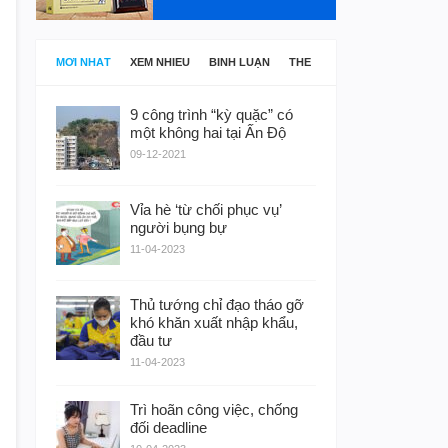
MỚI NHẤT
XEM NHIỀU
BÌNH LUẬN
THẺ
9 công trình “kỳ quặc” có
một không hai tại Ấn Độ
09-12-2021
Vỉa hè ‘từ chối phục vụ’
người bụng bự
11-04-2023
Thủ tướng chỉ đạo tháo gỡ
khó khăn xuất nhập khẩu,
đầu tư
11-04-2023
Trì hoãn công việc, chống
đối deadline