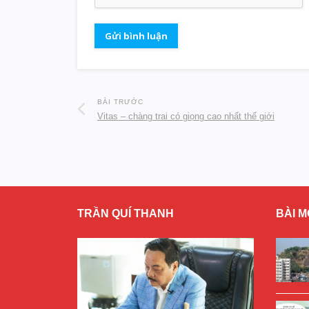
BÀI TRƯỚC
Vitas – chàng trai có giọng cao nhất thế giới
TRẦN QUÍ THANH
BÀI M