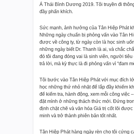
Á Thái Bình Dương 2019. Tôi truyền đi thông
đầy phấn khích.
Sức mạnh, ảnh hưởng của Tân Hiệp Phát khiế
Những ngày chuẩn bị phỏng vấn vào Tân Hiệp 
được về công ty, từ ngày còn là học sinh uố
những ngày biết Dr. Thanh là ai, và chắc c
đó tôi đang đóng vai là sinh viên, người tiê
trả lời, mà kỳ thực là đi phỏng vấn vì “đam m
Tôi bước vào Tân Hiệp Phát với mục đích lớn 
học những thứ nhỏ nhặt để lắp đầy khiếm kh
để kiểm tra, hành động, xem mỗi công việc 
đặt mình ở những thách thức mới. Đứng trong
định chặt chẽ và văn hóa Giá trị cốt lõi đượ
minh và trở thành phiên bản tốt nhất.
Tân Hiệp Phát hàng ngày rèn cho tôi cứng cáp