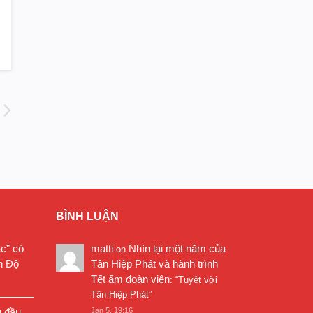
BÌNH LUẬN
ặc” có
matti
Nhìn lại một năm của
on
n Độ
Tân Hiệp Phát và hành trình
Tết ấm đoàn viên
: “
Tuyệt vời
Tân Hiệp Phát
”
g đầu
Jan 5, 19:16