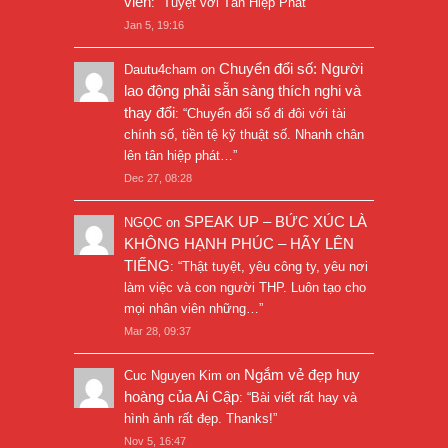
viên
: “
Tuyệt vời Tân Hiệp Phát
”
Jan 5, 19:16
Chuyển đổi số: Người
Dautu4cham
on
lao động phải sẵn sàng thích nghi và
thay đổi
: “
Chuyển đổi số đi đôi với tài
chính số, tiền tệ kỹ thuật số. Nhanh chân
lên tân hiệp phát…
”
Dec 27, 08:28
SPEAK UP – BỨC XÚC LÀ
NGỌC
on
KHÔNG HẠNH PHÚC – HÃY LÊN
TIẾNG
: “
Thật tuyệt, yêu công ty, yêu nơi
làm việc và con người THP. Luôn tạo cho
mọi nhân viên những…
”
Mar 28, 09:37
Ngắm vẻ đẹp huy
Cuc Nguyen Kim
on
hoàng của Ai Cập
: “
Bài viết rất hay và
hình ảnh rất đẹp. Thanks!
”
Nov 5, 16:47