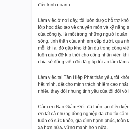
đức kinh doanh.
Làm việc ở nơi đây, tôi luôn được hỗ trợ kh
lớp học đào tạo về chuyên môn và kỹ năng 
của công ty, là một trong những người quản 
sống, tinh thần của anh em cấp dưới, qua n
mỗi khi ai đó gặp khó khăn dù trong công v
luôn giúp đỡ kịp thời cho công nhân viên kh
chia sẻ động viên đó đã giúp tôi an tâm làm 
Làm việc tại Tân Hiệp Phát thân yêu, tôi k
hết mình, đặt cho mình trách nhiệm cao nhất 
nhiều thay đổi nhưng tình yêu của tôi đối v
Cảm ơn Ban Giám Đốc đã luôn tạo điều kiện đ
ơn tất cả những đồng nghiệp đã cho tôi cảm 
luôn có sức khỏe, gia đình hạnh phúc, toàn
xa hơn nữa, vững mạnh hơn nữa.