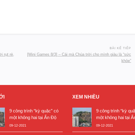
BÀI KẾ TIẾP
 rụt rè,
[Mini Games 8/3] – Cái mà Chúa trời cho mình giàu là “sức
khỏe”
ỚI
XEM NHIỀU
9 công trình “kỳ quặc” có
9 công trình “kỳ qu
một không hai tại Ấn Độ
một không hai tại Ấ
09-12-2021
09-12-2021