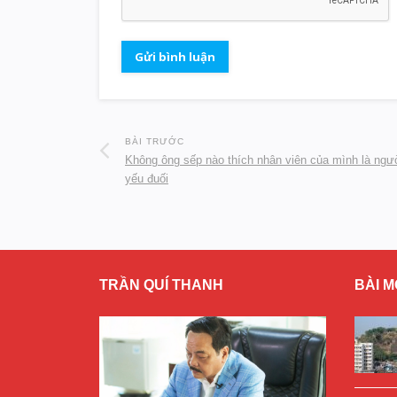
BÀI TRƯỚC
Không ông sếp nào thích nhân viên của mình là người
yếu đuối
TRẦN QUÍ THANH
BÀI M