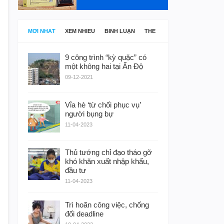
MỚI NHẤT
XEM NHIỀU
BÌNH LUẬN
THẺ
9 công trình “kỳ quặc” có
một không hai tại Ấn Độ
09-12-2021
Vỉa hè ‘từ chối phục vụ’
người bụng bự
11-04-2023
Thủ tướng chỉ đạo tháo gỡ
khó khăn xuất nhập khẩu,
đầu tư
11-04-2023
Trì hoãn công việc, chống
đối deadline