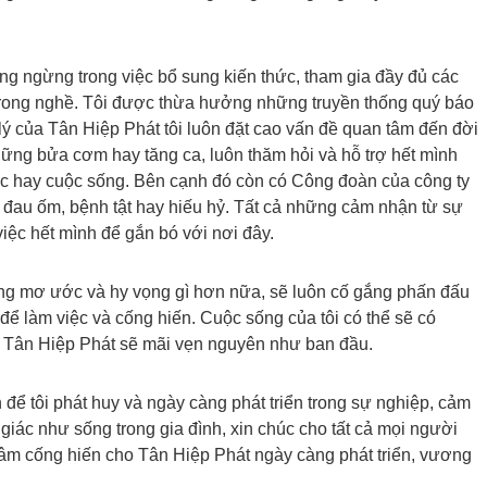
ông ngừng trong việc bổ sung kiến thức, tham gia đầy đủ các
trong nghề. Tôi được thừa hưởng những truyền thống quý báo
lý của Tân Hiệp Phát tôi luôn đặt cao vấn đề quan tâm đến đời
hững bửa cơm hay tăng ca, luôn thăm hỏi và hỗ trợ hết mình
iệc hay cuộc sống. Bên cạnh đó còn có Công đoàn của công ty
i đau ốm, bệnh tật hay hiếu hỷ. Tất cả những cảm nhận từ sự
việc hết mình để gắn bó với nơi đây.
hông mơ ước và hy vọng gì hơn nữa, sẽ luôn cố gắng phấn đấu
để làm việc và cống hiến. Cuộc sống của tôi có thể sẽ có
ới Tân Hiệp Phát sẽ mãi vẹn nguyên như ban đầu.
ể tôi phát huy và ngày càng phát triển trong sự nghiệp, cảm
giác như sống trong gia đình, xin chúc cho tất cả mọi người
 tâm cống hiến cho Tân Hiệp Phát ngày càng phát triển, vương