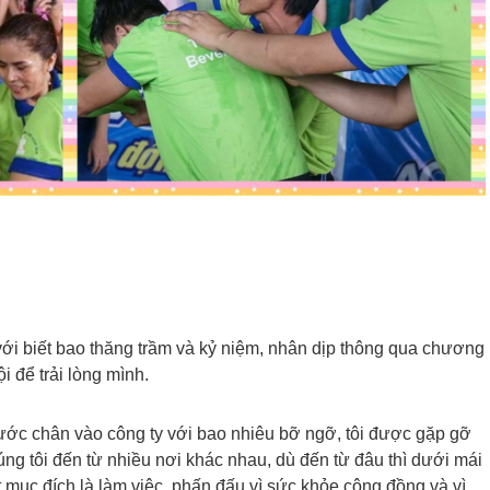
với biết bao thăng trầm và kỷ niệm, nhân dịp thông qua chương
ội để trải lòng mình.
ước chân vào công ty với bao nhiêu bỡ ngỡ, tôi được gặp gỡ
ng tôi đến từ nhiều nơi khác nhau, dù đến từ đâu thì dưới mái
mục đích là làm việc, phấn đấu vì sức khỏe cộng đồng và vì