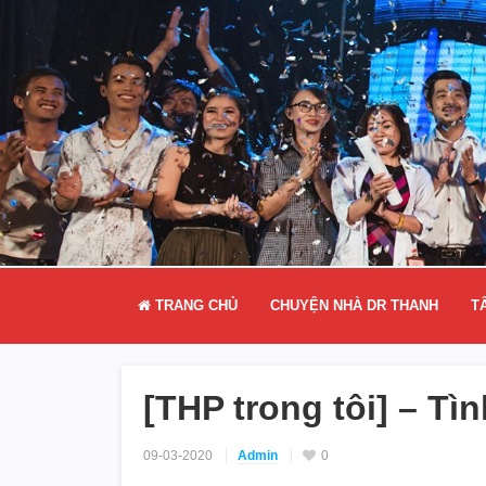
TRANG CHỦ
CHUYỆN NHÀ DR THANH
T
[THP trong tôi] – Tì
09-03-2020
Admin
0