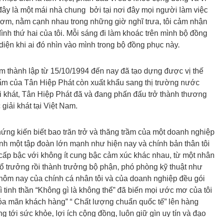
i đây là một mái nhà chung bởi tại nơi đây mọi người làm việc
ơm, nằm cạnh nhau trong những giờ nghĩ trưa, tôi cảm nhận
nh thứ hai của tôi. Mỗi sáng đi làm khoác trên mình bộ đồng
diện khi ai đó nhìn vào mình trong bộ đồng phục này.
 thành lập từ 15/10/1994 đến nay đã tạo dựng được vị thế
ẩm của Tân Hiệp Phát còn xuất khẩu sang thị trường nước
 khát, Tân Hiệp Phát đã và đang phấn đấu trở thành thương
giải khát tại Việt Nam.
chứng kiến biết bao trăn trở và thăng trầm của một doanh nghiệp
ành một tập đoàn lớn mạnh như hiện nay và chính bản thân tôi
u cấp bậc với không ít cung bậc cảm xúc khác nhau, từ một nhân
, tổ trưởng rồi thành trưởng bộ phận, phó phòng kỹ thuật như
 hôm nay của chính cá nhân tôi và của doanh nghiệp đều gói
h vì tinh thần “Không gì là không thể” đã biến mọi ước mơ của tôi
hỏa mãn khách hàng” “ Chất lượng chuẩn quốc tế” lên hàng
tới sức khỏe, lợi ích cộng đồng, luôn giữ gìn uy tín và đạo