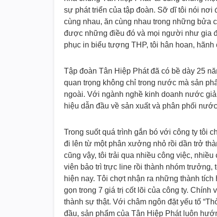
sự phát triển của tập đoàn. Sỡ dĩ tôi nói nơ
cùng nhau, ăn cùng nhau trong những bửa c
được những điều đó và mọi người như gia đì
phục in biểu tượng THP, tôi hân hoan, hãnh 
Tập đoàn Tân Hiệp Phát đã có bề dày 25 năm
quan trọng không chỉ trong nước mà sản ph
ngoài. Với ngành nghề kinh doanh nước giải
hiệu dẫn đầu về sản xuất và phân phối nước 
Trong suốt quá trình gắn bó với công ty tôi 
đi lên từ một phân xưởng nhỏ rồi dần trở th
cũng vậy, tôi trải qua nhiều công việc, nhiề
viên bảo trì trực line rồi thành nhóm trưởng
hiện nay. Tôi chợt nhận ra những thành tích
gọn trong 7 giá trị cốt lõi của công ty. Chín
thành sự thật. Với châm ngôn đặt yếu tố “T
đầu, sản phẩm của Tân Hiệp Phát luôn hướng 