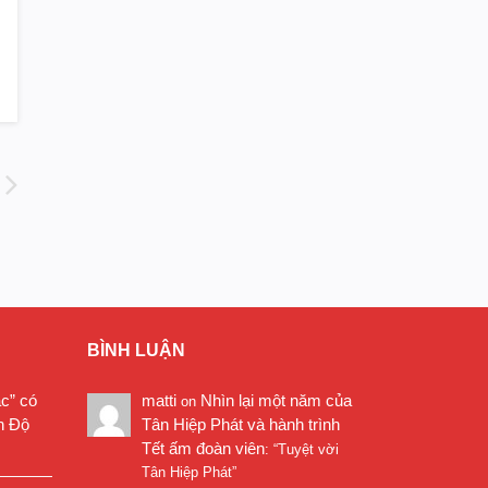
BÌNH LUẬN
ặc” có
matti
Nhìn lại một năm của
on
n Độ
Tân Hiệp Phát và hành trình
Tết ấm đoàn viên
: “
Tuyệt vời
Tân Hiệp Phát
”