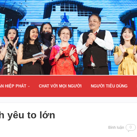
ÂN HIỆP PHÁT
CHAT VỚI MỌI NGƯỜI
NGƯỜI TIÊU DÙNG
nh yêu to lớn
0
Bình luận