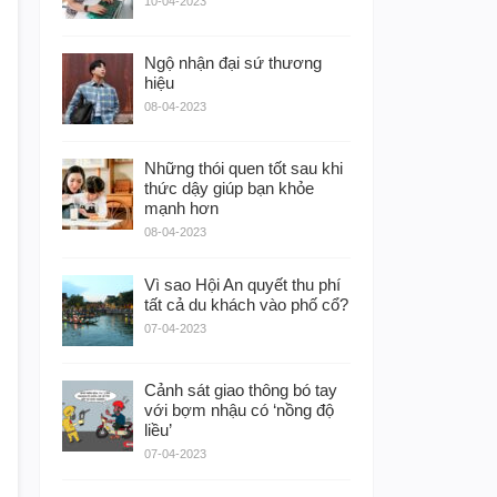
10-04-2023
Ngộ nhận đại sứ thương
hiệu
08-04-2023
Những thói quen tốt sau khi
thức dậy giúp bạn khỏe
mạnh hơn
08-04-2023
Vì sao Hội An quyết thu phí
tất cả du khách vào phố cổ?
07-04-2023
Cảnh sát giao thông bó tay
với bợm nhậu có ‘nồng độ
liều’
07-04-2023