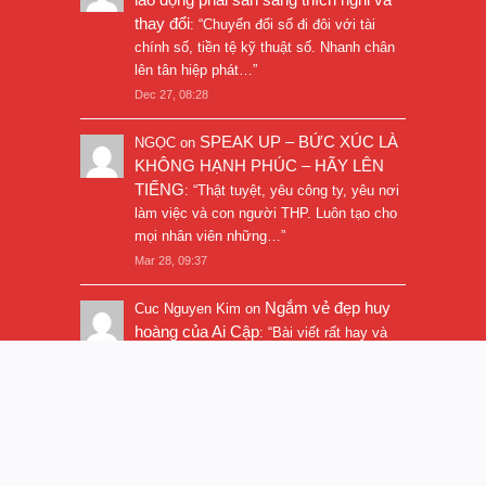
thay đổi
: “
Chuyển đổi số đi đôi với tài
chính số, tiền tệ kỹ thuật số. Nhanh chân
lên tân hiệp phát…
”
Dec 27, 08:28
SPEAK UP – BỨC XÚC LÀ
NGỌC
on
KHÔNG HẠNH PHÚC – HÃY LÊN
TIẾNG
: “
Thật tuyệt, yêu công ty, yêu nơi
làm việc và con người THP. Luôn tạo cho
mọi nhân viên những…
”
Mar 28, 09:37
Ngắm vẻ đẹp huy
Cuc Nguyen Kim
on
hoàng của Ai Cập
: “
Bài viết rất hay và
hình ảnh rất đẹp. Thanks!
”
Nov 5, 16:47