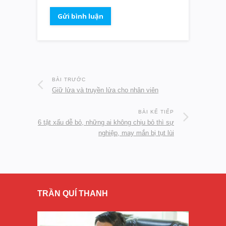
BÀI TRƯỚC
Giữ lửa và truyền lửa cho nhân viên
BÀI KẾ TIẾP
6 tật xấu dễ bỏ, những ai không chịu bỏ thì sự
nghiệp, may mắn bị tụt lùi
TRẦN QUÍ THANH