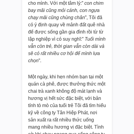
cho mình. Với một tâm lý:”
con chim
bay mãi cũng mỏi cánh, con ngựa
chạy mãi cũng chùng chân
”, Tôi đã
có ý định quay về mảnh đất quê nhà
để được sống gần gia đình rồi từ từ
lập nghiệp vì có suy nghĩ:”
Tuổi mình
vẫn còn trẻ, thời gian vẫn còn dài và
sẽ có rất nhiều cơ hội để mình lựa
chọn
”.
Một ngày, khi hẹn nhóm bạn tại một
quán cà phê, được thưởng thức một
chai trà xanh không độ mát lạnh và
hương vị hết sức đặc biệt, với bản
tính tò mò của tuổi trẻ Tôi đã tìm hiểu
kỹ về công ty Tân Hiệp Phát, nơi
sản xuất ra rất nhiều thức uống
mang nhiều hương vị đặc biệt. Tình