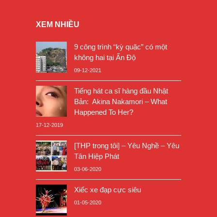
XEM NHIỀU
9 công trình “kỳ quặc” có một
không hai tại Ấn Độ
09-12-2021
Tiếng hát ca sĩ hàng đầu Nhật
Bản: Akina Nakamori – What
Happened To Her?
17-12-2019
[THP trong tôi] – Yêu Nghề – Yêu
Tân Hiệp Phát
03-06-2020
Xiếc xe đạp cực siêu
01-05-2020