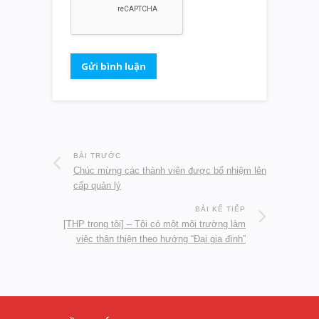
BÀI TRƯỚC
Chúc mừng các thành viên được bổ nhiệm lên
cấp quản lý
BÀI KẾ TIẾP
[THP trong tôi] – Tôi có một môi trường làm
việc thân thiện theo hướng “Đại gia đình”