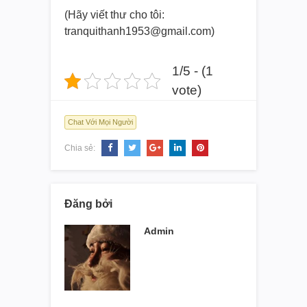
(Hãy viết thư cho tôi:
tranquithanh1953@gmail.com)
1/5 - (1
vote)
Chat Với Mọi Người
Chia sẻ:
Đăng bởi
Admin