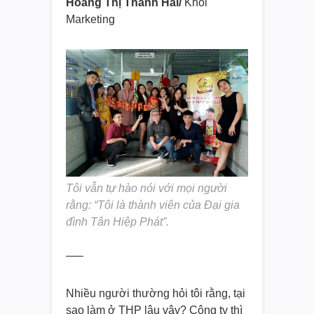
Hoàng Thị Thanh Hải/
Khối
Marketing
Tôi vẫn tự hào nói với mọi người
rằng: “Tôi là thành viên của Đại gia
đình Tân Hiệp Phát”.
—–
Nhiều người thường hỏi tôi rằng, tại
sao làm ở THP lâu vậy? Công ty thì