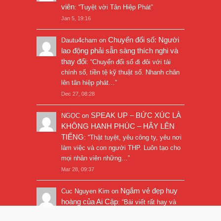
viên
: “
Tuyệt vời Tân Hiệp Phát
”
Jan 5, 19:16
Chuyển đổi số: Người
Dautu4cham
on
lao động phải sẵn sàng thích nghi và
thay đổi
: “
Chuyển đổi số đi đôi với tài
chính số, tiền tệ kỹ thuật số. Nhanh chân
lên tân hiệp phát…
”
Dec 27, 08:28
SPEAK UP – BỨC XÚC LÀ
NGỌC
on
KHÔNG HẠNH PHÚC – HÃY LÊN
TIẾNG
: “
Thật tuyệt, yêu công ty, yêu nơi
làm việc và con người THP. Luôn tạo cho
mọi nhân viên những…
”
Mar 28, 09:37
Ngắm vẻ đẹp huy
Cuc Nguyen Kim
on
hoàng của Ai Cập
: “
Bài viết rất hay và
hình ảnh rất đẹp. Thanks!
”