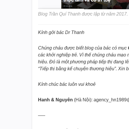
Blog Trần Quí Thanh được lập từ năm 2017.
Kính gởi bác Dr Thanh
Chúng cháu được biết blog của bác có mục
các khởi nghiệp trẻ. Vì thế chúng cháu mạo 
hiệu. Đó là một phương pháp tiếp thị đang l
“Tiếp thị bằng kể chuyện thương hiệu”. Xin 
Kính chúc bác luôn vui khoẻ
Hanh & Nguyên
(Hà Nội): agency_hn1989
—–