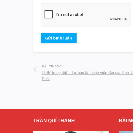
BÀI TRƯỚC
[THP trong tôi] – Tự hào là thành viên Đại gia đình 
Phát
TRẦN QUÍ THANH
BÀI M