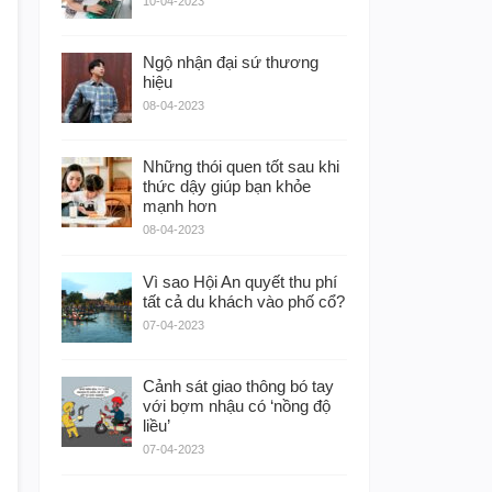
10-04-2023
Ngộ nhận đại sứ thương
hiệu
08-04-2023
Những thói quen tốt sau khi
thức dậy giúp bạn khỏe
mạnh hơn
08-04-2023
Vì sao Hội An quyết thu phí
tất cả du khách vào phố cổ?
07-04-2023
Cảnh sát giao thông bó tay
với bợm nhậu có ‘nồng độ
liều’
07-04-2023