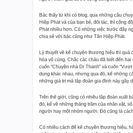
Bác thấy từ khi có blog, qua những câu chu
Hiệp Phát và của bạn bè, đối tác, thì cộng 
Phát nhiều hơn. Có những việc trước đây ng
chia sẻ với bác cũng như Tân Hiệp Phát.
Lý thuyết về kể chuyện thương hiệu thì quá 
hóa vô cùng. Chắc các cháu đã biết đến hai
cuốn “Chuyện nhà Dr Thanh” và cuốn “Vượt l
dung khác nhau, nhưng qua đó, kể những câ
những giá trị mà tập đoàn gia đình này gầy
Trên thế giới, cũng có nhiều tập đoàn xuất
đó, kể về những thăng trầm của nhân vật, s
người hay một nhóm người. Đó cũng là cách 
Có nhiều cách để kể chuyện thương hiệu, hã