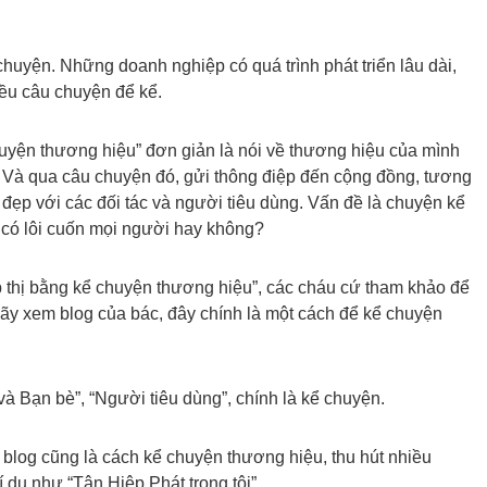
huyện. Những doanh nghiệp có quá trình phát triển lâu dài,
iều câu chuyện để kể.
huyện thương hiệu” đơn giản là nói về thương hiệu của mình
 Và qua câu chuyện đó, gửi thông điệp đến cộng đồng, tương
 đẹp với các đối tác và người tiêu dùng. Vấn đề là chuyện kể
 có lôi cuốn mọi người hay không?
ếp thị bằng kể chuyện thương hiệu”, các cháu cứ tham khảo để
 hãy xem blog của bác, đây chính là một cách để kể chuyện
à Bạn bè”, “Người tiêu dùng”, chính là kể chuyện.
a blog cũng là cách kể chuyện thương hiệu, thu hút nhiều
 dụ như “Tân Hiệp Phát trong tôi”.