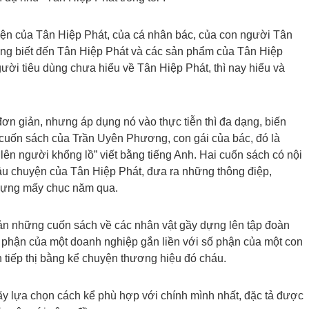
yện của Tân Hiệp Phát, của cá nhân bác, của con người Tân
đồng biết đến Tân Hiệp Phát và các sản phẩm của Tân Hiệp
ười tiêu dùng chưa hiểu về Tân Hiệp Phát, thì nay hiểu và
đơn giản, nhưng áp dụng nó vào thực tiễn thì đa dạng, biến
 cuốn sách của Trần Uyên Phương, con gái của bác, đó là
ên người khổng lồ” viết bằng tiếng Anh. Hai cuốn sách có nội
u chuyện của Tân Hiệp Phát, đưa ra những thông điệp,
 dựng mấy chục năm qua.
 bản những cuốn sách về các nhân vật gầy dựng lên tập đoàn
ố phận của một doanh nghiệp gắn liền với số phận của một con
tiếp thị bằng kể chuyện thương hiệu đó cháu.
y lựa chọn cách kể phù hợp với chính mình nhất, đặc tả được