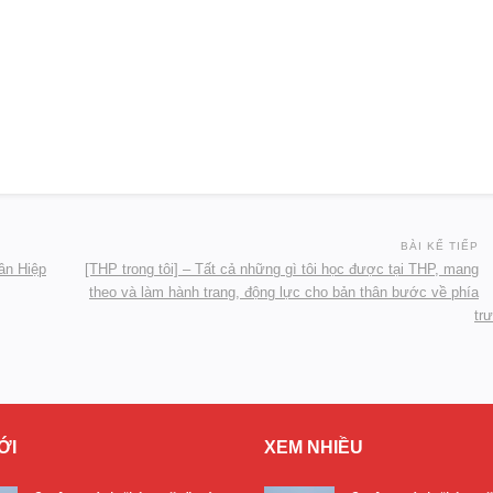
BÀI KẾ TIẾP
Tân Hiệp
[THP trong tôi] – Tất cả những gì tôi học được tại THP, mang
theo và làm hành trang, động lực cho bản thân bước về phía
tr
ỚI
XEM NHIỀU