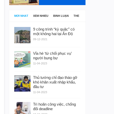
MỚI NHẤT
XEM NHIỀU
BÌNH LUẬN
THẺ
9 công trình “kỳ quặc” có
một không hai tại Ấn Độ
09-12-2021
Vỉa hè ‘từ chối phục vụ’
người bụng bự
11-04-2023
Thủ tướng chỉ đạo tháo gỡ
khó khăn xuất nhập khẩu,
đầu tư
11-04-2023
Trì hoãn công việc, chống
đối deadline