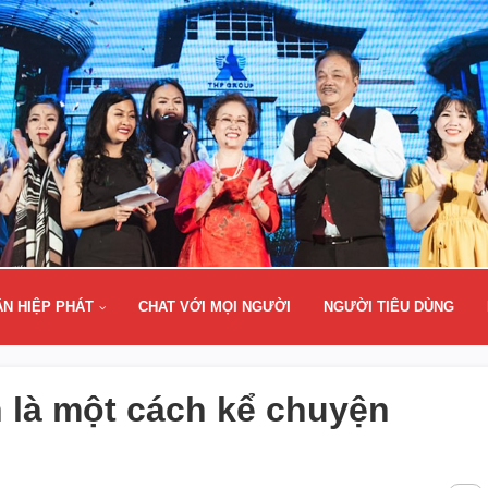
ÂN HIỆP PHÁT
CHAT VỚI MỌI NGƯỜI
NGƯỜI TIÊU DÙNG
 là một cách kể chuyện