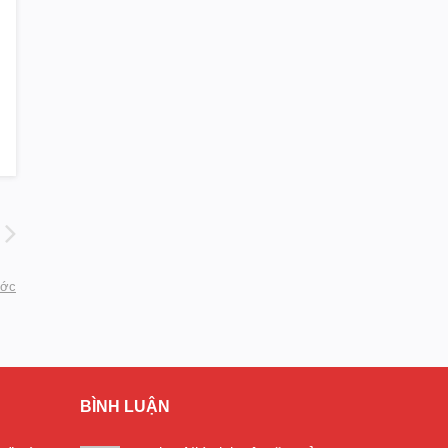
ước
BÌNH LUẬN