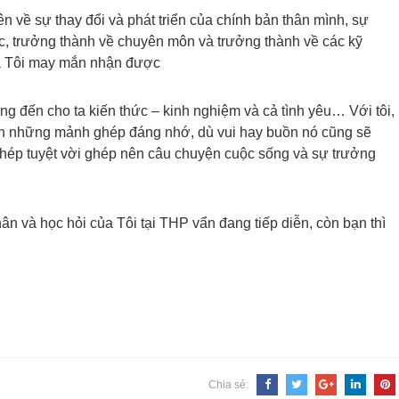
n về sự thay đổi và phát triển của chính bản thân mình, sự
c, trưởng thành về chuyên môn và trưởng thành về các kỹ
mà Tôi may mắn nhận được
g đến cho ta kiến thức – kinh nghiệm và cả tình yêu… Với tôi,
àn những mảnh ghép đáng nhớ, dù vui hay buồn nó cũng sẽ
ghép tuyệt vời ghép nên câu chuyện cuộc sống và sự trưởng
ân và học hỏi của Tôi tại THP vẩn đang tiếp diễn, còn bạn thì
Chia sẻ: