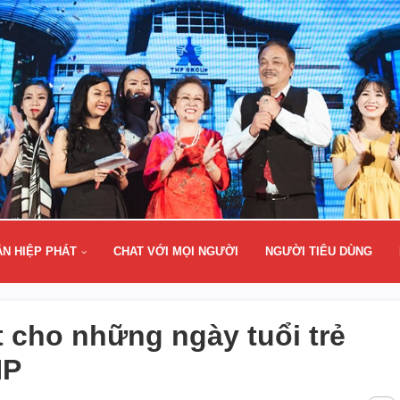
ÂN HIỆP PHÁT
CHAT VỚI MỌI NGƯỜI
NGƯỜI TIÊU DÙNG
ết cho những ngày tuổi trẻ
HP