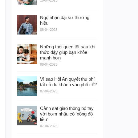
10-04-2023
Ngộ nhận đại sứ thương
hiệu
08-04-2023
Những thói quen tốt sau khi
thức dậy giúp bạn khỏe
mạnh hơn
08-04-2023
Vì sao Hội An quyết thu phí
tất cả du khách vào phố cổ?
07-04-2023
Cảnh sát giao thông bó tay
với bợm nhậu có ‘nồng độ
liều’
07-04-2023