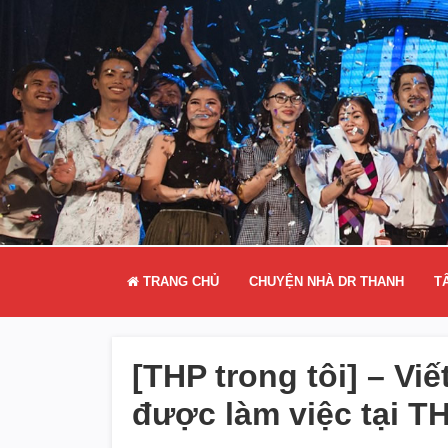
TRANG CHỦ
CHUYỆN NHÀ DR THANH
T
[THP trong tôi] – Vi
được làm việc tại T