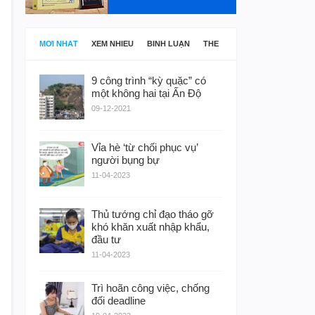
MỚI NHẤT
XEM NHIỀU
BÌNH LUẬN
THẺ
9 công trình “kỳ quặc” có
một không hai tại Ấn Độ
09-12-2021
Vỉa hè ‘từ chối phục vụ’
người bụng bự
11-04-2023
Thủ tướng chỉ đạo tháo gỡ
khó khăn xuất nhập khẩu,
đầu tư
11-04-2023
Trì hoãn công việc, chống
đối deadline