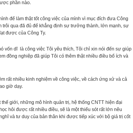
được phần nào.
ình để làm thật tốt công việc của mình vì mục đích đưa Công
trôi qua đã đủ để khẳng định sự trưởng thành, lớn mạnh, sự
 đạt được của Công Ty.
nó vốn dĩ là công việc Tôi yêu thích, Tôi chỉ xin nói đến sự giúp
em đồng nghiệp đã giúp Tôi có thêm thật nhiều điều bổ ích và
hêm rất nhiều kinh nghiệm về công việc, về cách ứng xử và cả
o giờ dạy.
 thế giới, những mô hình quản trị, hệ thống CNTT hiện đại
c hỏi được rất nhiều điều, sẽ là một thiếu sót rất lớn nêu
ghĩ và tư duy của bản thân khi được tiếp xúc với bộ giá trị cốt