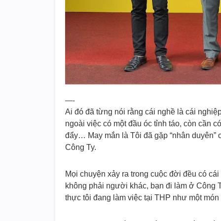
—-
Ai đó đã từng nói rằng cái nghề là cái ngh
ngoài việc có một đầu óc tỉnh táo, còn cần c
đẩy… May mắn là Tôi đã gặp “nhân duyên” c
Công Ty.
Mọi chuyện xảy ra trong cuộc đời đều có cá
không phải người khác, bạn đi làm ở Công 
thực tôi đang làm việc tại THP như một món q