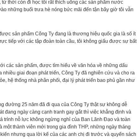
từ thời còn đi học tôi rất thích uống các sản phẩm nước
ào những buổi trưa hè nóng bức mãi đến tận bây giờ tôi vẫn
t được sản phẩm Công Ty đang là thương hiệu quốc gia là số ít
rực tiếp với các tập đoàn toàn cầu, tôi không giấu được sự bất
với các sản phẩm, được tìm hiểu về văn hóa về những dấu
a nhiều giai đoạn phát triển, Công Ty đã nghiên cứu và cho ra
ỏe, hệ thống nhà phân phối, đại lý phát triển bao phủ gần như
ng đường 25 năm đã đi qua của Công Ty thật sự không dễ
át đang ngày càng cạnh tranh gay gắt thì việc khẳng định và
á trình nỗ lực không ngừng nghỉ của Ban Lãnh Đạo và toàn
là một thành viên mới trong gia đình THP, những ngày tháng
kiến nhưng qua lời kể của các anh chị đi trước và quyển sách