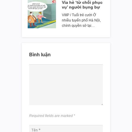
Vỉa hè ‘từ chối phục
vụ’ người bụng bự
VIIIP / Tuổi trẻ cười Ở
nhiều tuyến phố Hà Nội,
chính quyền sở tại…
Bình luận
Required fields are marked
*