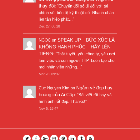
thay đổi
: “
Chuyển đổi số đi đôi với tài
chính số, tiền tệ kỹ thuật số. Nhanh chân
lên tân hiệp phát…
”
Dec 27, 08:28
SPEAK UP – BỨC XÚC LÀ
NGỌC
on
KHÔNG HẠNH PHÚC – HÃY LÊN
TIẾNG
: “
Thật tuyệt, yêu công ty, yêu nơi
làm việc và con người THP. Luôn tạo cho
mọi nhân viên những…
”
Mar 28, 09:37
Ngắm vẻ đẹp huy
Cuc Nguyen Kim
on
hoàng của Ai Cập
: “
Bài viết rất hay và
hình ảnh rất đẹp. Thanks!
”
Nov 5, 16:47