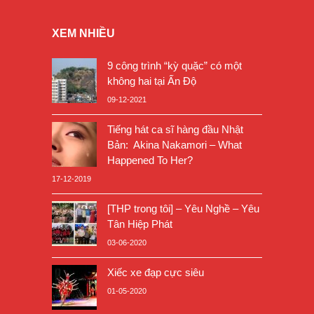
XEM NHIỀU
9 công trình “kỳ quặc” có một
không hai tại Ấn Độ
09-12-2021
Tiếng hát ca sĩ hàng đầu Nhật
Bản: Akina Nakamori – What
Happened To Her?
17-12-2019
[THP trong tôi] – Yêu Nghề – Yêu
Tân Hiệp Phát
03-06-2020
Xiếc xe đạp cực siêu
01-05-2020