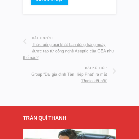
BÀI TRƯỚC
Thức uống giải khát bạn dùng hàng ngày
được tạo từ công nghệ Aseptic của GEA như
thế nào?
BÀI KẾ TIẾP
Group “Đại gia đình Tân Hiệp Phát” ra mắt
“Radio kết nối”
TRẦN QUÍ THANH