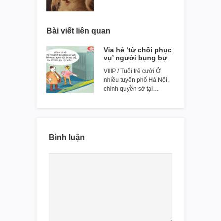
Bài viết liên quan
Vỉa hè ‘từ chối phục
vụ’ người bụng bự
VIIIP / Tuổi trẻ cười Ở
nhiều tuyến phố Hà Nội,
chính quyền sở tại…
Bình luận