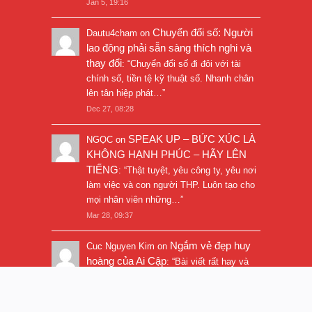
Jan 5, 19:16
Chuyển đổi số: Người
Dautu4cham
on
lao động phải sẵn sàng thích nghi và
thay đổi
: “
Chuyển đổi số đi đôi với tài
chính số, tiền tệ kỹ thuật số. Nhanh chân
lên tân hiệp phát…
”
Dec 27, 08:28
SPEAK UP – BỨC XÚC LÀ
NGỌC
on
KHÔNG HẠNH PHÚC – HÃY LÊN
TIẾNG
: “
Thật tuyệt, yêu công ty, yêu nơi
làm việc và con người THP. Luôn tạo cho
mọi nhân viên những…
”
Mar 28, 09:37
Ngắm vẻ đẹp huy
Cuc Nguyen Kim
on
hoàng của Ai Cập
: “
Bài viết rất hay và
hình ảnh rất đẹp. Thanks!
”
Nov 5, 16:47