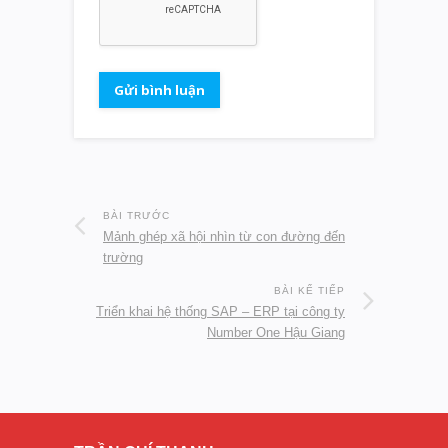
BÀI TRƯỚC
Mảnh ghép xã hội nhìn từ con đường đến
trường
BÀI KẾ TIẾP
Triển khai hệ thống SAP – ERP tại công ty
Number One Hậu Giang