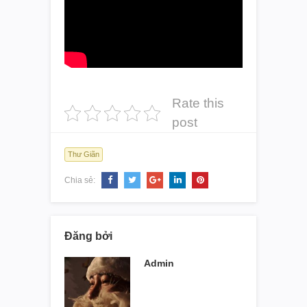
Rate this
post
Thư Giãn
Chia sẻ:
Đăng bởi
Admin