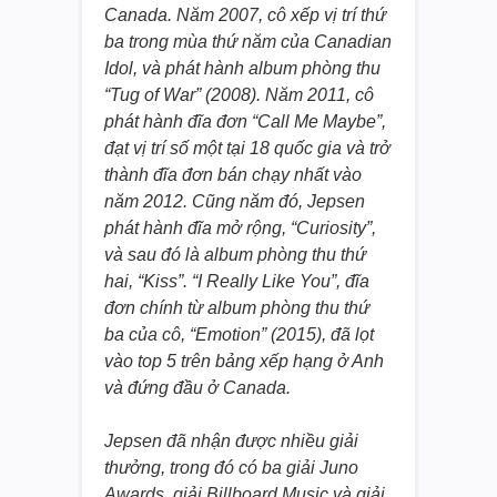
Canada. Năm 2007, cô xếp vị trí thứ
ba trong mùa thứ năm của Canadian
Idol, và phát hành album phòng thu
“Tug of War” (2008). Năm 2011, cô
phát hành đĩa đơn “Call Me Maybe”,
đạt vị trí số một tại 18 quốc gia và trở
thành đĩa đơn bán chạy nhất vào
năm 2012. Cũng năm đó, Jepsen
phát hành đĩa mở rộng, “Curiosity”,
và sau đó là album phòng thu thứ
hai, “Kiss”. “I Really Like You”, đĩa
đơn chính từ album phòng thu thứ
ba của cô, “Emotion” (2015), đã lọt
vào top 5 trên bảng xếp hạng ở Anh
và đứng đầu ở Canada.
Jepsen đã nhận được nhiều giải
thưởng, trong đó có ba giải Juno
Awards, giải Billboard Music và giải