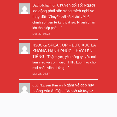
Chuyển đổi số: Người
Dautu4cham
on
lao động phải sẵn sàng thích nghi và
thay đổi
: “
Chuyển đổi số đi đôi với tài
chính số, tiền tệ kỹ thuật số. Nhanh chân
lên tân hiệp phát…
”
Dec 27, 08:28
SPEAK UP – BỨC XÚC LÀ
NGỌC
on
KHÔNG HẠNH PHÚC – HÃY LÊN
TIẾNG
: “
Thật tuyệt, yêu công ty, yêu nơi
làm việc và con người THP. Luôn tạo cho
mọi nhân viên những…
”
Mar 28, 09:37
Ngắm vẻ đẹp huy
Cuc Nguyen Kim
on
hoàng của Ai Cập
: “
Bài viết rất hay và
hình ảnh rất đẹp. Thanks!
”
Nov 5, 16:47