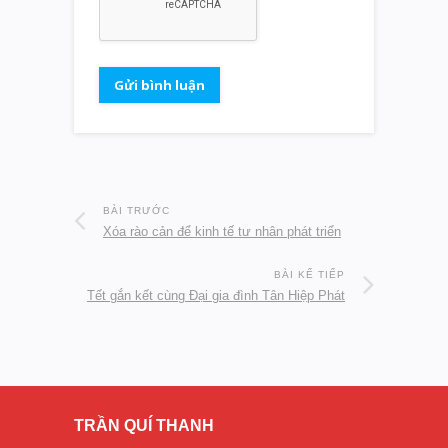
BÀI TRƯỚC
Xóa rào cản để kinh tế tư nhân phát triển
BÀI KẾ TIẾP
Tết gắn kết cùng Đại gia đình Tân Hiệp Phát
TRẦN QUÍ THANH