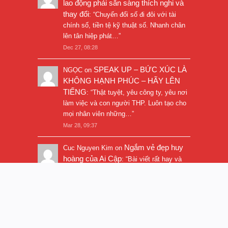
lao động phải sẵn sàng thích nghi và
thay đổi
: “
Chuyển đổi số đi đôi với tài
chính số, tiền tệ kỹ thuật số. Nhanh chân
lên tân hiệp phát…
”
Dec 27, 08:28
SPEAK UP – BỨC XÚC LÀ
NGỌC
on
KHÔNG HẠNH PHÚC – HÃY LÊN
TIẾNG
: “
Thật tuyệt, yêu công ty, yêu nơi
làm việc và con người THP. Luôn tạo cho
mọi nhân viên những…
”
Mar 28, 09:37
Ngắm vẻ đẹp huy
Cuc Nguyen Kim
on
hoàng của Ai Cập
: “
Bài viết rất hay và
hình ảnh rất đẹp. Thanks!
”
Nov 5, 16:47