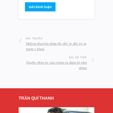
BÀI TRƯỚC
Những phương pháp lấy độc trị độc kỳ lạ
trong y khoa
BÀI KẾ TIẾP
Quyền riêng tư của chúng ta đang bị xâm
phạm
TRẦN QUÍ THANH