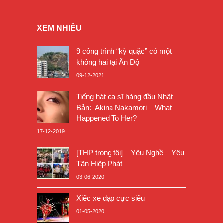
XEM NHIỀU
9 công trình “kỳ quặc” có một
không hai tại Ấn Độ
09-12-2021
Tiếng hát ca sĩ hàng đầu Nhật
Bản: Akina Nakamori – What
Happened To Her?
17-12-2019
[THP trong tôi] – Yêu Nghề – Yêu
Tân Hiệp Phát
03-06-2020
Xiếc xe đạp cực siêu
01-05-2020