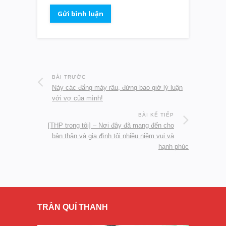
BÀI TRƯỚC
Này các đấng mày râu, đừng bao giờ lý luận
với vợ của mình!
BÀI KẾ TIẾP
[THP trong tôi] – Nơi đây đã mang đến cho
bản thân và gia đình tôi nhiều niềm vui và
hạnh phúc
TRẦN QUÍ THANH