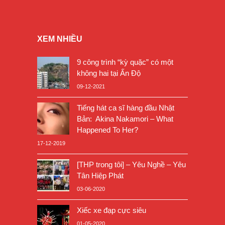
XEM NHIỀU
9 công trình “kỳ quặc” có một
không hai tại Ấn Độ
09-12-2021
Tiếng hát ca sĩ hàng đầu Nhật
Bản: Akina Nakamori – What
Happened To Her?
17-12-2019
[THP trong tôi] – Yêu Nghề – Yêu
Tân Hiệp Phát
03-06-2020
Xiếc xe đạp cực siêu
01-05-2020