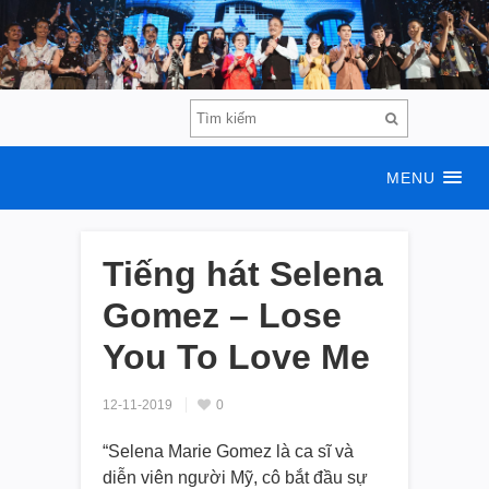
MENU
Tiếng hát Selena
Gomez – Lose
You To Love Me
12-11-2019
0
“Selena Marie Gomez là ca sĩ và
diễn viên người Mỹ, cô bắt đầu sự