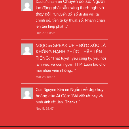
Chuyển đổi số: Người
Dautu4cham
on
lao động phải sẵn sàng thích nghi và
thay đổi
: “
Chuyển đổi số đi đôi với tài
chính số, tiền tệ kỹ thuật số. Nhanh chân
lên tân hiệp phát…
”
Dec 27, 08:28
SPEAK UP – BỨC XÚC LÀ
NGỌC
on
KHÔNG HẠNH PHÚC – HÃY LÊN
TIẾNG
: “
Thật tuyệt, yêu công ty, yêu nơi
làm việc và con người THP. Luôn tạo cho
mọi nhân viên những…
”
Mar 28, 09:37
Ngắm vẻ đẹp huy
Cuc Nguyen Kim
on
hoàng của Ai Cập
: “
Bài viết rất hay và
hình ảnh rất đẹp. Thanks!
”
Nov 5, 16:47