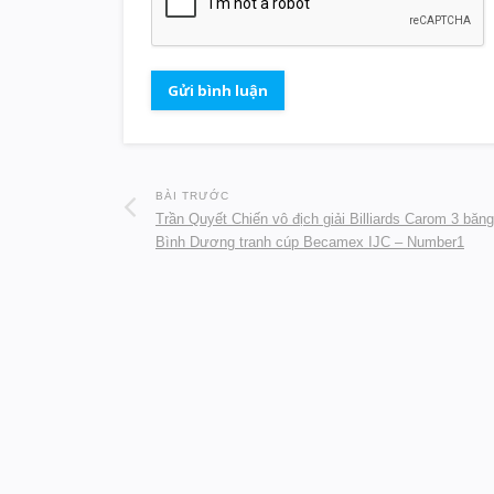
BÀI TRƯỚC
Trần Quyết Chiến vô địch giải Billiards Carom 3 băng
Bình Dương tranh cúp Becamex IJC – Number1