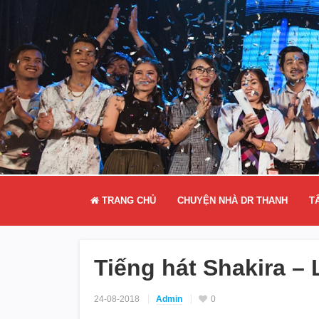
TRANG CHỦ
CHUYỆN NHÀ DR THANH
T
Tiếng hát Shakira – 
24-08-2018
Admin
0