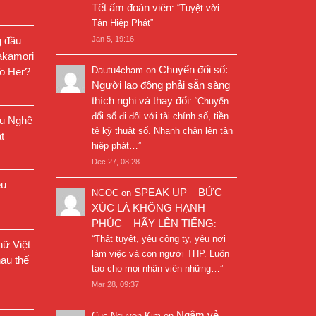
Tết ấm đoàn viên
: “
Tuyệt vời
Tân Hiệp Phát
”
g đầu
Jan 5, 19:16
akamori
Chuyển đổi số:
Dautu4cham
on
o Her?
Người lao động phải sẵn sàng
thích nghi và thay đổi
: “
Chuyển
đổi số đi đôi với tài chính số, tiền
êu Nghề
tệ kỹ thuật số. Nhanh chân lên tân
t
hiệp phát…
”
Dec 27, 08:28
êu
SPEAK UP – BỨC
NGỌC
on
XÚC LÀ KHÔNG HẠNH
PHÚC – HÃY LÊN TIẾNG
:
“
Thật tuyệt, yêu công ty, yêu nơi
ữ Việt
làm việc và con người THP. Luôn
au thế
tạo cho mọi nhân viên những…
”
Mar 28, 09:37
Ngắm vẻ
Cuc Nguyen Kim
on