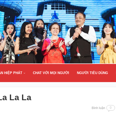
ÂN HIỆP PHÁT
CHAT VỚI MỌI NGƯỜI
NGƯỜI TIÊU DÙNG
La La La
0
Bình luận