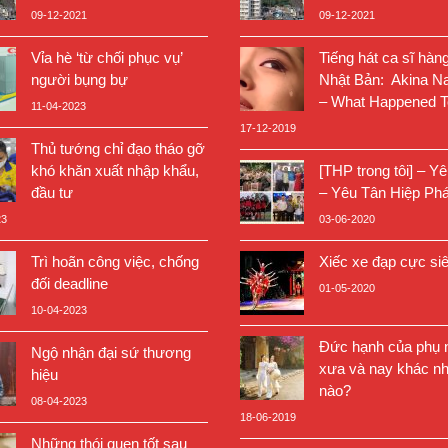
09-12-2021
09-12-2021
Vỉa hè ‘từ chối phục vụ’
Tiếng hát ca sĩ hàn
người bụng bự
Nhật Bản: Akina N
– What Happened T
11-04-2023
17-12-2019
Thủ tướng chỉ đạo tháo gỡ
khó khăn xuất nhập khẩu,
[THP trong tôi] – Y
đầu tư
– Yêu Tân Hiệp Phá
23
03-06-2020
Trì hoãn công việc, chống
Xiếc xe đạp cực si
đối deadline
01-05-2020
10-04-2023
Đức hạnh của phụ n
Ngộ nhận đại sứ thương
xưa và nay khác nh
hiệu
nào?
08-04-2023
18-06-2019
Những thói quen tốt sau