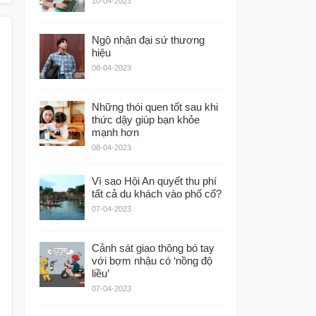
10-04-2023
Ngộ nhận đại sứ thương
hiệu
08-04-2023
Những thói quen tốt sau khi
thức dậy giúp bạn khỏe
mạnh hơn
08-04-2023
Vì sao Hội An quyết thu phí
tất cả du khách vào phố cổ?
07-04-2023
Cảnh sát giao thông bó tay
với bợm nhậu có ‘nồng độ
liều’
07-04-2023