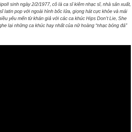
poll sinh ngày 2/2/1977, cô là ca sĩ kiêm nhạc sĩ, nhà sản xuất,
 latin pop với ngoài hình bốc lửa, giọng hát cực khỏe và mái
ều yêu mến từ khán giả với các ca khúc Hips Don’t Lie, She
e lại những ca khúc hay nhất của nữ hoàng “nhạc bóng đá”