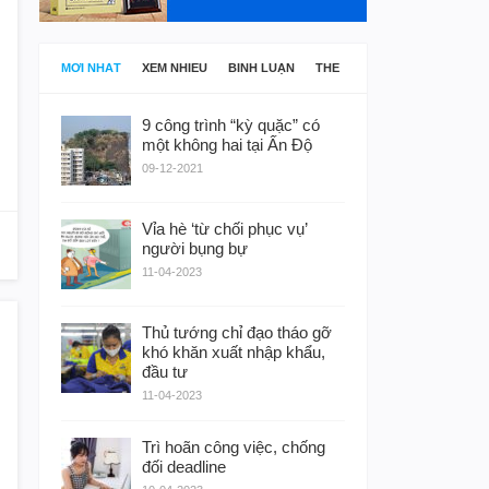
MỚI NHẤT
XEM NHIỀU
BÌNH LUẬN
THẺ
9 công trình “kỳ quặc” có
một không hai tại Ấn Độ
09-12-2021
Vỉa hè ‘từ chối phục vụ’
người bụng bự
11-04-2023
Thủ tướng chỉ đạo tháo gỡ
khó khăn xuất nhập khẩu,
đầu tư
11-04-2023
Trì hoãn công việc, chống
đối deadline