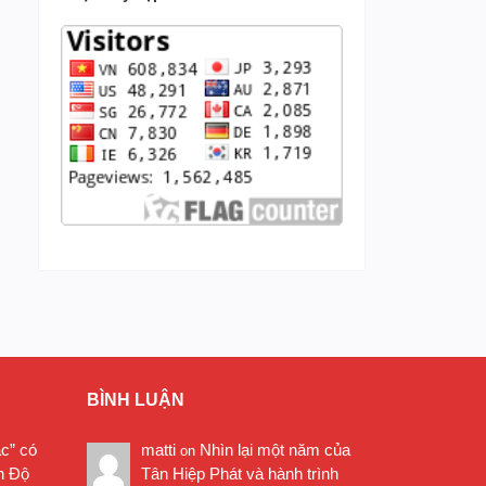
BÌNH LUẬN
ặc” có
matti
Nhìn lại một năm của
on
n Độ
Tân Hiệp Phát và hành trình