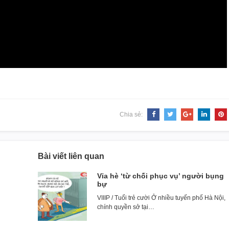
Chia sẻ:
Bài viết liên quan
Vỉa hè ‘từ chối phục vụ’ người bụng
bự
VIIIP / Tuổi trẻ cười Ở nhiều tuyến phố Hà Nội,
chính quyền sở tại…