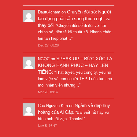
Chuyển đổi số: Người
Dautu4cham
on
lao động phải sẵn sàng thích nghi và
thay đổi
: “
Chuyển đổi số đi đôi với tài
chính số, tiền tệ kỹ thuật số. Nhanh chân
lên tân hiệp phát…
”
Dec 27, 08:28
SPEAK UP – BỨC XÚC LÀ
NGỌC
on
KHÔNG HẠNH PHÚC – HÃY LÊN
TIẾNG
: “
Thật tuyệt, yêu công ty, yêu nơi
làm việc và con người THP. Luôn tạo cho
mọi nhân viên những…
”
Mar 28, 09:37
Ngắm vẻ đẹp huy
Cuc Nguyen Kim
on
hoàng của Ai Cập
: “
Bài viết rất hay và
hình ảnh rất đẹp. Thanks!
”
Nov 5, 16:47