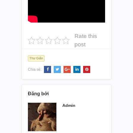
Rate this
post
Thư Giãn
Chia sẻ:
Đăng bởi
Admin