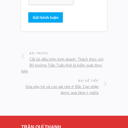
BÀI TRƯỚC
Cắt bỏ điều kiện kinh doanh: Thách thức với
Bộ trưởng Trần Tuấn Anh là kiểm soát thực
hiện
BÀI KẾ TIẾP
Góa phụ trẻ và con gái nhỏ ở Bắc Cạn nhận
được quà tặng ý nghĩa
TRẦN QUÍ THANH