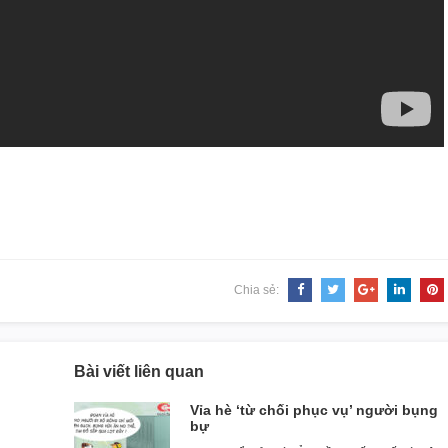
Chia sẻ:
Bài viết liên quan
Vỉa hè ‘từ chối phục vụ’ người bụng
bự