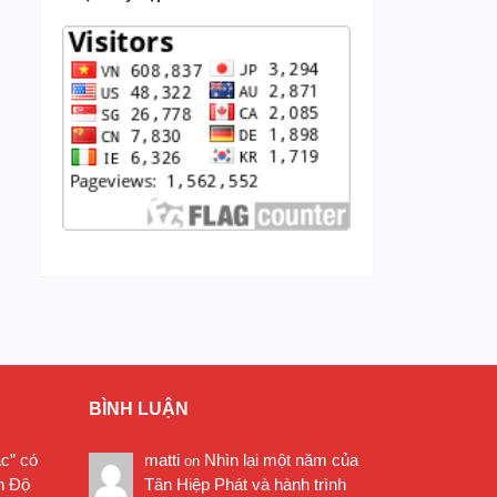
BÌNH LUẬN
ặc” có
matti
Nhìn lại một năm của
on
n Độ
Tân Hiệp Phát và hành trình