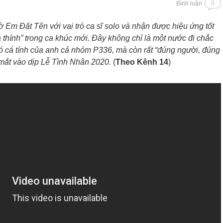
0
Bình luận
Em Đặt Tên với vai trò ca sĩ solo và nhận được hiệu ứng tốt
ả thính” trong ca khúc mới. Đây không chỉ là một nước đi chắc
ó cá tính của anh cả nhóm P336, mà còn rất “đúng người, đúng
a mắt vào dịp Lễ Tình Nhân 2020.
(
Theo Kênh 14
)