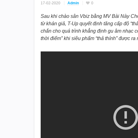
17-02-2020
Admin
0
Sau khi chào sân Vbiz bằng MV Bài Này Chờ 
từ khán giả, T-Up quyết định tăng cấp độ “th
chắn cho quá trình khẳng định gu âm nhạc c
thời điểm” khi siêu phẩm “thả thính” được r