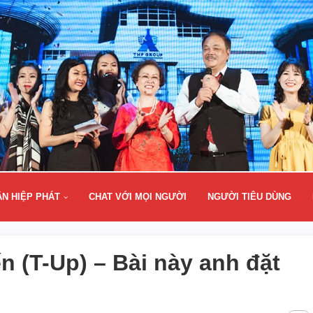
ÂN HIỆP PHÁT
CHAT VỚI MỌI NGƯỜI
NGƯỜI TIÊU DÙNG
ến (T-Up) – Bài này anh đặt