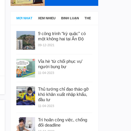
MỚI NHẤT
XEM NHIỀU
BÌNH LUẬN
THẺ
9 công trình “kỳ quặc” có
một không hai tại Ấn Độ
09-12-2021
Vỉa hè ‘từ chối phục vụ’
người bụng bự
11-04-2023
Thủ tướng chỉ đạo tháo gỡ
khó khăn xuất nhập khẩu,
đầu tư
11-04-2023
Trì hoãn công việc, chống
đối deadline