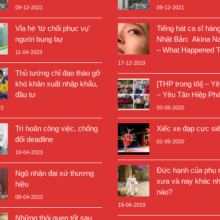
09-12-2021
09-12-2021
Vỉa hè ‘từ chối phục vụ’
Tiếng hát ca sĩ hàn
người bụng bự
Nhật Bản: Akina N
– What Happened T
11-04-2023
17-12-2019
Thủ tướng chỉ đạo tháo gỡ
khó khăn xuất nhập khẩu,
[THP trong tôi] – Y
đầu tư
– Yêu Tân Hiệp Phá
23
03-06-2020
Trì hoãn công việc, chống
Xiếc xe đạp cực si
đối deadline
01-05-2020
10-04-2023
Đức hạnh của phụ n
Ngộ nhận đại sứ thương
xưa và nay khác nh
hiệu
nào?
08-04-2023
18-06-2019
Những thói quen tốt sau