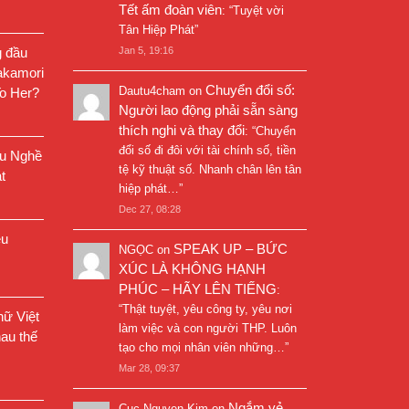
Tết ấm đoàn viên
: “
Tuyệt vời
Tân Hiệp Phát
”
g đầu
Jan 5, 19:16
akamori
Chuyển đổi số:
Dautu4cham
on
o Her?
Người lao động phải sẵn sàng
thích nghi và thay đổi
: “
Chuyển
đổi số đi đôi với tài chính số, tiền
êu Nghề
tệ kỹ thuật số. Nhanh chân lên tân
t
hiệp phát…
”
Dec 27, 08:28
êu
SPEAK UP – BỨC
NGỌC
on
XÚC LÀ KHÔNG HẠNH
PHÚC – HÃY LÊN TIẾNG
:
“
Thật tuyệt, yêu công ty, yêu nơi
ữ Việt
làm việc và con người THP. Luôn
au thế
tạo cho mọi nhân viên những…
”
Mar 28, 09:37
Ngắm vẻ
Cuc Nguyen Kim
on