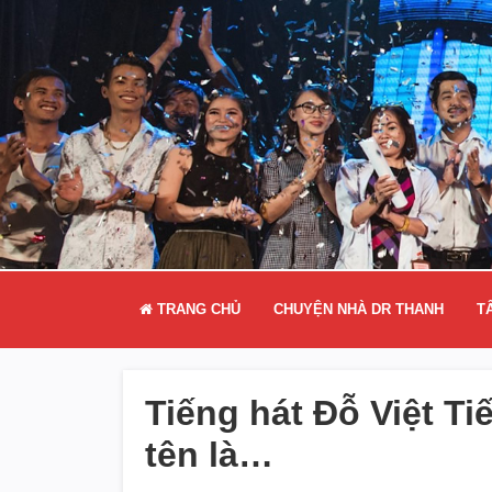
TRANG CHỦ
CHUYỆN NHÀ DR THANH
T
Tiếng hát Đỗ Việt Ti
tên là…