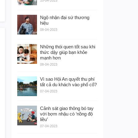
10-04-2023
Ngộ nhận đại sứ thương
hiệu
08-04-2023
Những thói quen tốt sau khi
thức dậy giúp bạn khỏe
mạnh hơn
08-04-2023
Vì sao Hội An quyết thu phí
tất cả du khách vào phố cổ?
07-04-2023
Cảnh sát giao thông bó tay
với bợm nhậu có ‘nồng độ
liều’
07-04-2023