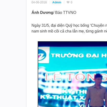
04-06-2018
Admin
0
Ánh Dương
/ Báo TTVNO
Ngày 31/5, đại diện Quỹ học bổng ‘Chuyện
nam sinh mồ côi cả cha lẫn mẹ, từng gánh nỗ