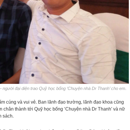
gười đại diện trao Quỹ học bổng ‘Chuyện nhà Dr Thanh’ cho em.
 ấm cúng và vui vẻ. Ban lãnh đạo trường, lãnh đạo khoa cũng
 chân thành tới Quỹ học bổng ‘Chuyện nhà Dr Thanh’ và nữ
n sách.