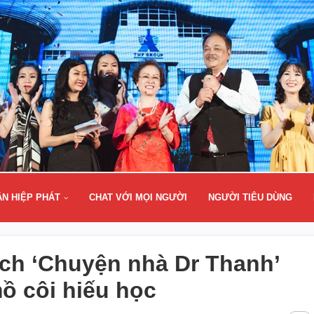
ÂN HIỆP PHÁT
CHAT VỚI MỌI NGƯỜI
NGƯỜI TIÊU DÙNG
ch ‘Chuyện nhà Dr Thanh’
ồ côi hiếu học