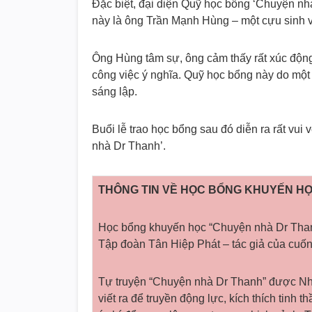
Đặc biệt, đại diện Quỹ học bổng ‘Chuyện n
này là ông Trần Mạnh Hùng – một cựu sinh v
Ông Hùng tâm sự, ông cảm thấy rất xúc động 
công việc ý nghĩa. Quỹ học bổng này do m
sáng lập.
Buổi lễ trao học bổng sau đó diễn ra rất vu
nhà Dr Thanh’.
THÔNG TIN VỀ HỌC BỔNG KHUYẾN H
Học bổng khuyến học “Chuyện nhà Dr Tha
Tập đoàn Tân Hiệp Phát – tác giả của cuốn
Tự truyện “Chuyện nhà Dr Thanh” được Nh
viết ra để truyền động lực, kích thích tinh t