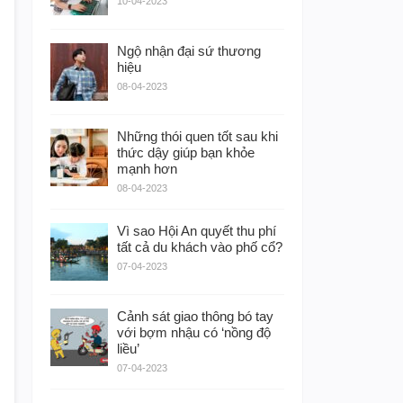
10-04-2023
Ngộ nhận đại sứ thương
hiệu
08-04-2023
Những thói quen tốt sau khi
thức dậy giúp bạn khỏe
mạnh hơn
08-04-2023
Vì sao Hội An quyết thu phí
tất cả du khách vào phố cổ?
07-04-2023
Cảnh sát giao thông bó tay
với bợm nhậu có ‘nồng độ
liều’
07-04-2023