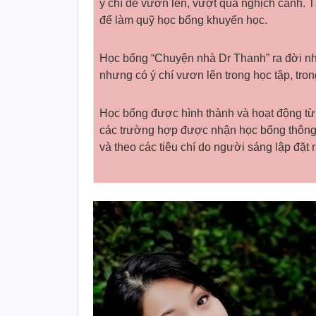
ý chí để vươn lên, vượt qua nghịch cảnh. T
để làm quỹ học bổng khuyến học.
Học bổng “Chuyện nhà Dr Thanh” ra đời nh
nhưng có ý chí vươn lên trong học tập, tr
Học bổng được hình thành và hoạt động từ 
các trường hợp được nhận học bổng thông 
và theo các tiêu chí do người sáng lập đặt r