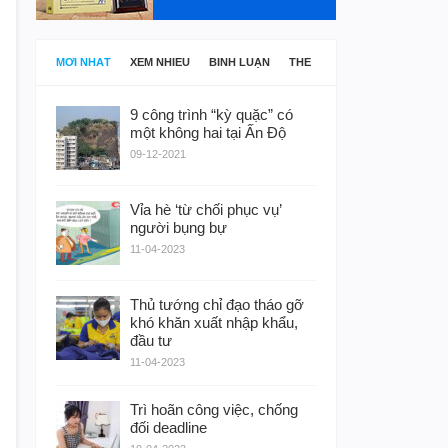
MỚI NHẤT
XEM NHIỀU
BÌNH LUẬN
THẺ
9 công trình “kỳ quặc” có
một không hai tại Ấn Độ
09-12-2021
Vỉa hè ‘từ chối phục vụ’
người bụng bự
11-04-2023
Thủ tướng chỉ đạo tháo gỡ
khó khăn xuất nhập khẩu,
đầu tư
11-04-2023
Trì hoãn công việc, chống
đối deadline