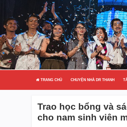
TRANG CHỦ
CHUYỆN NHÀ DR THANH
T
Trao học bổng và sá
cho nam sinh viên m