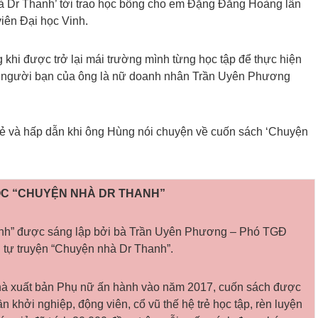
hà Dr Thanh’ tới trao học bổng cho em Đặng Đăng Hoàng lần
iên Đại học Vinh.
khi được trở lại mái trường mình từng học tập để thực hiện
ột người bạn của ông là nữ doanh nhân Trần Uyên Phương
i vẻ và hấp dẫn khi ông Hùng nói chuyện về cuốn sách ‘Chuyện
ỌC “CHUYỆN NHÀ DR THANH”
nh” được sáng lập bởi bà Trần Uyên Phương – Phó TGĐ
 tự truyện “Chuyện nhà Dr Thanh”.
à xuất bản Phụ nữ ấn hành vào năm 2017, cuốn sách được
hần khởi nghiệp, động viên, cổ vũ thế hệ trẻ học tập, rèn luyện