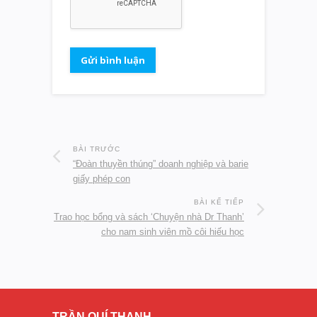
BÀI TRƯỚC
“Đoàn thuyền thúng” doanh nghiệp và barie
giấy phép con
BÀI KẾ TIẾP
Trao học bổng và sách ‘Chuyện nhà Dr Thanh’
cho nam sinh viên mồ côi hiếu học
TRẦN QUÍ THANH