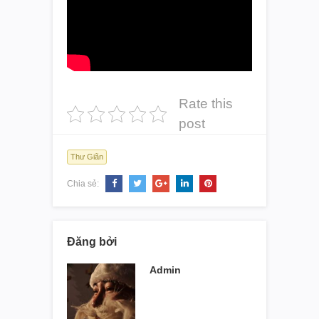
Rate this
post
Thư Giãn
Chia sẻ:
Đăng bởi
Admin