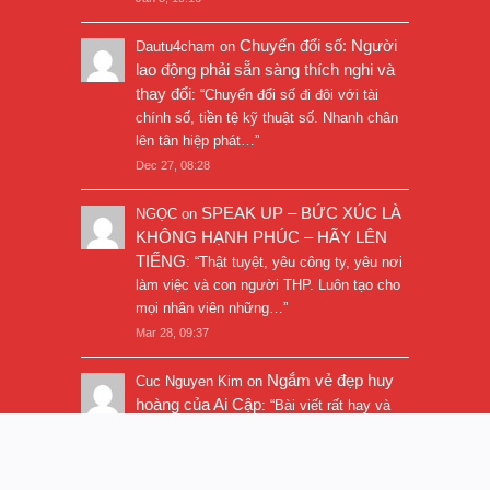
Chuyển đổi số: Người
Dautu4cham
on
lao động phải sẵn sàng thích nghi và
thay đổi
: “
Chuyển đổi số đi đôi với tài
chính số, tiền tệ kỹ thuật số. Nhanh chân
lên tân hiệp phát…
”
Dec 27, 08:28
SPEAK UP – BỨC XÚC LÀ
NGỌC
on
KHÔNG HẠNH PHÚC – HÃY LÊN
TIẾNG
: “
Thật tuyệt, yêu công ty, yêu nơi
làm việc và con người THP. Luôn tạo cho
mọi nhân viên những…
”
Mar 28, 09:37
Ngắm vẻ đẹp huy
Cuc Nguyen Kim
on
hoàng của Ai Cập
: “
Bài viết rất hay và
hình ảnh rất đẹp. Thanks!
”
Nov 5, 16:47