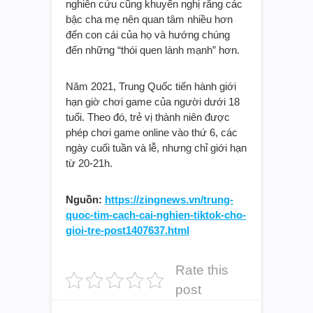
nghiên cứu cũng khuyến nghị rằng các
bậc cha mẹ nên quan tâm nhiều hơn
đến con cái của họ và hướng chúng
đến những “thói quen lành mạnh” hơn.
Năm 2021, Trung Quốc tiến hành giới
hạn giờ chơi game của người dưới 18
tuổi. Theo đó, trẻ vị thành niên được
phép chơi game online vào thứ 6, các
ngày cuối tuần và lễ, nhưng chỉ giới hạn
từ 20-21h.
Nguồn:
https://zingnews.vn/trung-
quoc-tim-cach-cai-nghien-tiktok-cho-
gioi-tre-post1407637.html
Rate this
post