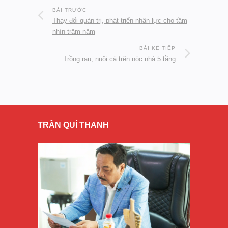
BÀI TRƯỚC
Thay đổi quản trị, phát triển nhân lực cho tầm
nhìn trăm năm
BÀI KẾ TIẾP
Trồng rau, nuôi cá trên nóc nhà 5 tầng
TRẦN QUÍ THANH