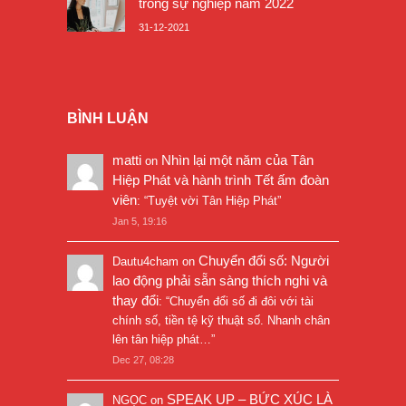
trong sự nghiệp năm 2022
31-12-2021
BÌNH LUẬN
matti
Nhìn lại một năm của Tân
on
Hiệp Phát và hành trình Tết ấm đoàn
viên
: “
Tuyệt vời Tân Hiệp Phát
”
Jan 5, 19:16
Chuyển đổi số: Người
Dautu4cham
on
lao động phải sẵn sàng thích nghi và
thay đổi
: “
Chuyển đổi số đi đôi với tài
chính số, tiền tệ kỹ thuật số. Nhanh chân
lên tân hiệp phát…
”
Dec 27, 08:28
SPEAK UP – BỨC XÚC LÀ
NGỌC
on