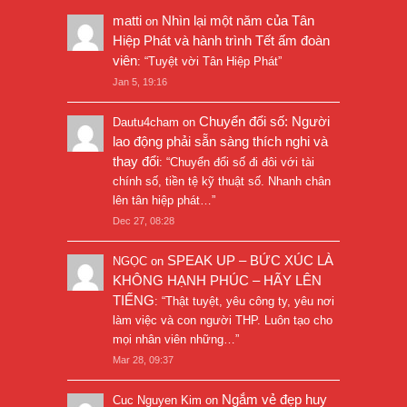
matti
Nhìn lại một năm của Tân
on
Hiệp Phát và hành trình Tết ấm đoàn
viên
: “
Tuyệt vời Tân Hiệp Phát
”
Jan 5, 19:16
Chuyển đổi số: Người
Dautu4cham
on
lao động phải sẵn sàng thích nghi và
thay đổi
: “
Chuyển đổi số đi đôi với tài
chính số, tiền tệ kỹ thuật số. Nhanh chân
lên tân hiệp phát…
”
Dec 27, 08:28
SPEAK UP – BỨC XÚC LÀ
NGỌC
on
KHÔNG HẠNH PHÚC – HÃY LÊN
TIẾNG
: “
Thật tuyệt, yêu công ty, yêu nơi
làm việc và con người THP. Luôn tạo cho
mọi nhân viên những…
”
Mar 28, 09:37
Ngắm vẻ đẹp huy
Cuc Nguyen Kim
on