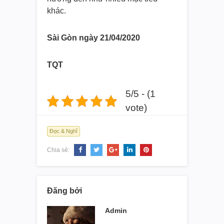
khác.
Sài Gòn ngày 21/04/2020
TQT
5/5 - (1
vote)
Đọc & Nghĩ
Chia sẻ:
Đăng bởi
Admin