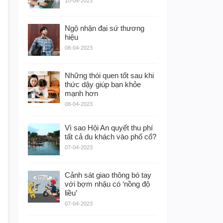
10-04-2023
Ngộ nhận đại sứ thương
hiệu
08-04-2023
Những thói quen tốt sau khi
thức dậy giúp bạn khỏe
mạnh hơn
08-04-2023
Vì sao Hội An quyết thu phí
tất cả du khách vào phố cổ?
07-04-2023
Cảnh sát giao thông bó tay
với bợm nhậu có ‘nồng độ
liều’
07-04-2023