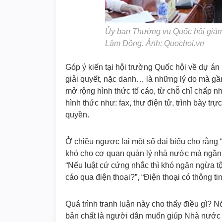
Ủy ban Thường vụ Quốc hội giám s
Lâm Đồng. Ảnh: Quochoi.vn
Góp ý kiến tại hội trường Quốc hội về dự án 
giải quyết, nặc danh… là những lý do mà gần
mở rộng hình thức tố cáo, từ chỗ chỉ chấp n
hình thức như: fax, thư điện tử, trình bày tr
quyền.
Ở chiều ngược lại một số đại biểu cho rằng 
khó cho cơ quan quản lý nhà nước mà ngần n
“Nếu luật cứ cứng nhắc thì khó ngăn ngừa tộ
cáo qua điện thoại?”, “Điện thoại có thông 
Quá trình tranh luận này cho thấy điều gì? N
bản chất là người dân muốn giúp Nhà nước 