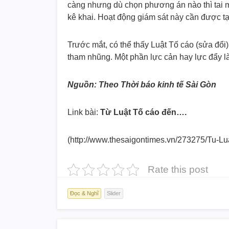
càng nhưng dù chọn phương án nào thì tai m
kê khai. Hoạt động giám sát này cần được tạ
Trước mắt, có thể thấy Luật Tố cáo (sửa đổi
tham nhũng. Một phần lực cản hay lực đẩy là
Nguồn: Theo Thời báo kinh tế Sài Gòn
Link bài:
Từ Luật Tố cáo đến….
(http://www.thesaigontimes.vn/2
73275/Tu-Lua
Rate this post
Đọc & Nghĩ
Slider