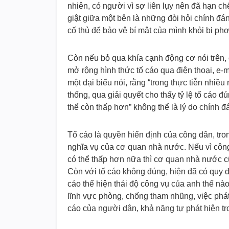
nhiên, có người vì sợ liên lụy nên đã hạn ch
giật giữa một bên là những đòi hỏi chính đá
cố thủ để bảo vệ bí mật của mình khỏi bị phơ
Còn nếu bỏ qua khía cạnh động cơ nói trên, 
mở rộng hình thức tố cáo qua điện thoại, e-
một đại biểu nói, rằng “trong thực tiễn nhiều
thống, qua giải quyết cho thấy tỷ lệ tố cáo đ
thể còn thấp hơn” không thể là lý do chính đá
Tố cáo là quyền hiến định của công dân, tron
nghĩa vụ của cơ quan nhà nước. Nếu vì công
có thể thấp hơn nữa thì cơ quan nhà nước 
Còn với tố cáo không đúng, hiện đã có quy địn
cáo thể hiện thái độ công vụ của anh thế nào.
lĩnh vực phòng, chống tham nhũng, việc phát 
cáo của người dân, khả năng tự phát hiện tr