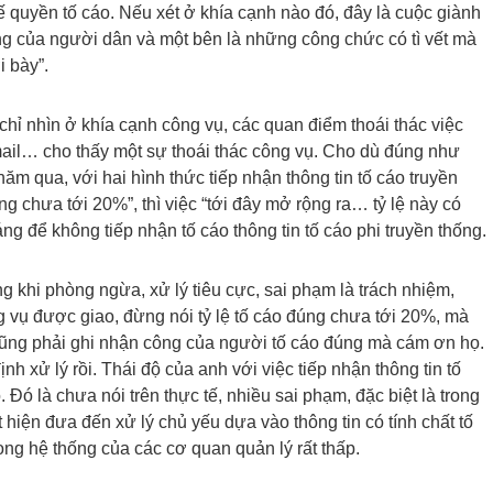
ế quyền tố cáo. Nếu xét ở khía cạnh nào đó, đây là cuộc giành
ng của người dân và một bên là những công chức có tì vết mà
i bày”.
chỉ nhìn ở khía cạnh công vụ, các quan điểm thoái thác việc
mail… cho thấy một sự thoái thác công vụ. Cho dù đúng như
 năm qua, với hai hình thức tiếp nhận thông tin tố cáo truyền
úng chưa tới 20%”, thì việc “tới đây mở rộng ra… tỷ lệ này có
ng để không tiếp nhận tố cáo thông tin tố cáo phi truyền thống.
g khi phòng ngừa, xử lý tiêu cực, sai phạm là trách nhiệm,
 vụ được giao, đừng nói tỷ lệ tố cáo đúng chưa tới 20%, mà
cũng phải ghi nhận công của người tố cáo đúng mà cám ơn họ.
h xử lý rồi. Thái độ của anh với việc tiếp nhận thông tin tố
 Đó là chưa nói trên thực tế, nhiều sai phạm, đặc biệt là trong
hiện đưa đến xử lý chủ yếu dựa vào thông tin có tính chất tố
ong hệ thống của các cơ quan quản lý rất thấp.