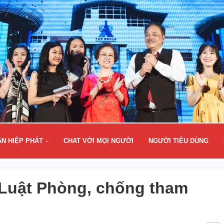
ÂN HIỆP PHÁT
CHAT VỚI MỌI NGƯỜI
NGƯỜI TIÊU DÙNG
 Luật Phòng, chống tham