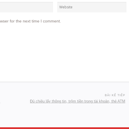
wser for the next time I comment.
BÀI KẾ TIẾP
’
Đủ chiêu lấy thông tin, trộm tiền trong tài khoản, thẻ ATM