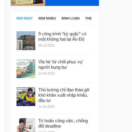
MỚI NHẤT
XEM NHIỀU
BÌNH LUẬN
THẺ
9 công trình “kỳ quặc” có
một không hai tại Ấn Độ
09-12-2021
Vỉa hè ‘từ chối phục vụ’
người bụng bự
11-04-2023
Thủ tướng chỉ đạo tháo gỡ
khó khăn xuất nhập khẩu,
đầu tư
11-04-2023
Trì hoãn công việc, chống
đối deadline