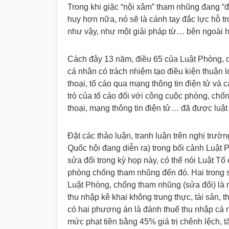
Trong khi giặc “nội xâm” tham nhũng đang “đ
huy hơn nữa, nó sẽ là cánh tay đắc lực hỗ 
như vậy, như một giải pháp từ… bên ngoài h
Cách đây 13 năm, điều 65 của Luật Phòng, c
cá nhân có trách nhiệm tạo điều kiện thuận lợ
thoại, tố cáo qua mạng thông tin điện tử và c
trò của tố cáo đối với công cuộc phòng, ch
thoại, mạng thông tin điện tử… đã được luật 
Đặt các thảo luận, tranh luận trên nghị trườ
Quốc hội đang diễn ra) trong bối cảnh Luật
sửa đổi trong kỳ họp này, có thể nói Luật Tố
phòng chống tham nhũng đến đó. Hai trong s
Luật Phòng, chống tham nhũng (sửa đổi) là mở
thu nhập kê khai không trung thực, tài sản, 
có hai phương án là đánh thuế thu nhập cá 
mức phạt tiền bằng 45% giá trị chênh lệch, 