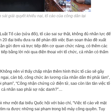
át giải quyết khiếu nại, tố cáo của công dân tại
Luật Tố cáo (sửa đổi), tố cáo sai sự thật, không đủ nhân lực để
 20 đại biểu đưa ra để phản đối việc Ban soạn thảo đề xuất
hận gửi đơn và trực tiếp đến cơ quan chức năng, có thêm các
ực tiếp bằng lời nói qua điện thoại với tổ chức, cá nhân có thẩm
“Không nên vì thấy chấp nhận thêm hình thức tố cáo sẽ gây
gại, cán bộ, công chức ăn lương của nhân dân thì phải làm”,
i phạm”, “Công nhận chứng cứ điện tử, sao còn lăn tăn việc tố
tin cá nhân sao phải sợ nặc danh?”…
ói như một đại biểu Quốc hội với báo chí, “Việc tố cáo về mặt
tìm ra được những sai phạm trong bộ máy công quyền. Tuy