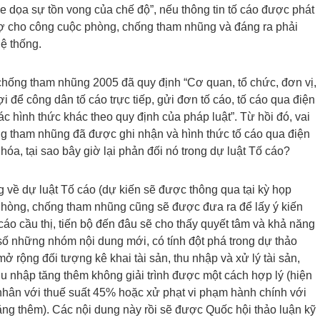
e dọa sự tồn vong của chế độ”, nếu thông tin tố cáo được phát
trợ cho công cuộc phòng, chống tham nhũng và đáng ra phải
ệ thống.
hống tham nhũng 2005 đã quy định “Cơ quan, tổ chức, đơn vị,
i để công dân tố cáo trực tiếp, gửi đơn tố cáo, tố cáo qua điện
ác hình thức khác theo quy định của pháp luật”. Từ hồi đó, vai
ống tham nhũng đã được ghi nhận và hình thức tố cáo qua điện
hóa, tại sao bây giờ lại phản đối nó trong dự luật Tố cáo?
ng về dự luật Tố cáo (dự kiến sẽ được thông qua tại kỳ họp
 Phòng, chống tham nhũng cũng sẽ được đưa ra để lấy ý kiến
 cáo cầu thị, tiến bộ đến đâu sẽ cho thấy quyết tâm và khả năng
ố những nhóm nội dung mới, có tính đột phá trong dự thảo
 rộng đối tượng kê khai tài sản, thu nhập và xử lý tài sản,
thu nhập tăng thêm không giải trình được một cách hợp lý (hiện
nhân với thuế suất 45% hoặc xử phạt vi phạm hành chính với
tăng thêm). Các nội dung này rồi sẽ được Quốc hội thảo luận kỹ