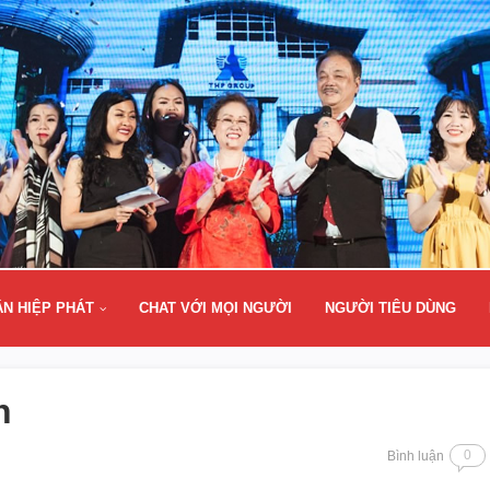
ÂN HIỆP PHÁT
CHAT VỚI MỌI NGƯỜI
NGƯỜI TIÊU DÙNG
n
0
Bình luận