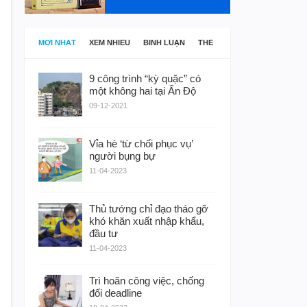
MỚI NHẤT
XEM NHIỀU
BÌNH LUẬN
THẺ
9 công trình “kỳ quặc” có
một không hai tại Ấn Độ
09-12-2021
Vỉa hè ‘từ chối phục vụ’
người bụng bự
11-04-2023
Thủ tướng chỉ đạo tháo gỡ
khó khăn xuất nhập khẩu,
đầu tư
11-04-2023
Trì hoãn công việc, chống
đối deadline