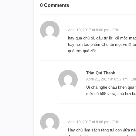
0 Comments
April 19, 2017 at 8:00 pm
·
Edit
hay quá chú oi, câu từ lời kể mộc m
hay hơn tác phẩm Cho tôi một vé đi tu
quá trời quá đất
Trần Quí Thanh
April 21, 2017 at 8:52 am
·
Edi
Ui chà nghe cháu khen quá 
mới có 588 view, chú hơi b
April 19, 2017 at 8:06 pm
·
Edit
Hay chú làm sách tặng tụi con đứa nà