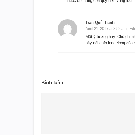
đuoc chú tặng con quý hơn vàng luon
Trần Quí Thanh
April 21, 2017 at 8:52 am
·
Edi
Một ý tưởng hay. Chú ghi n
bảy nổi chín long đong của
Bình luận