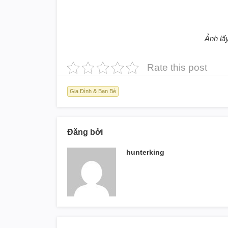
Ảnh lấ
Rate this post
Gia Đình & Bạn Bè
Đăng bởi
hunterking