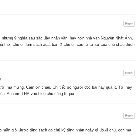
Reply
ạc nhưng ý nghĩa sau sắc đầy nhân văn, hay hơn nhà văn Nguyễn Nhật Ánh,
ổi thơ, chú oi, làm sách xuất bản đi chú oi, câu từ tự sự của chú cháu thích
Reply
t
trời mà mừng. Cảm ơn cháu. Chỉ tiếc số người đọc bài này quá ít. Tới nay
uồn. Anh em THP vào blog chú cũng ít quá.
Reply
o mần giỏi được tặng sách do chú ký tặng nhân ngày gì đó đi chú, con mà