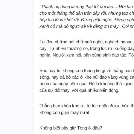
“Thanh ơi, đúng là mày thật tốt dới tao… Đời ta
cho một thằng thổ dân trên đây rồi, nhưng tao ch
bóp tao lỡ xài hết rồi. Đừng giận nghe. Đừng ng
xanh cỏ mà đỏ ngực sẽ về đềng ơn mày.. Coi nh
Tui đọc những nét chữ ngô nghê, nghệch ngoạc,
cay. Tự nhiên thương nó, trong lúc rơi xuống đá
nghĩa. Người xưa nói, bần cùng sinh đạo tặc. Tò
Sau này tui không còn thông tin gì về thằng bạn
sống, hay đã bỏ xác ở khe núi đào vàng vùng cao
buồn của ngày hôm qua. Đó là khoảng thời gian
của sự đổi thay, với quá nhiều biến động.
Thằng bạn khốn khó ơi, từ lúc nhận được bức th
không còn giận mày nữa!
Không biết bây giờ Tòng ở đâu?