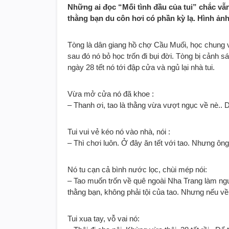
Những ai đọc “Mối tình đầu của tui” chắc vẫn
thằng bạn du côn hơi có phần kỳ lạ. Hình ảnh
Tòng là dân giang hồ chợ Cầu Muối, học chung vớ
sau đó nó bỏ học trốn đi bụi đời. Tòng bị cảnh s
ngày 28 tết nó tới đập cửa và ngủ lại nhà tui.
Vừa mở cửa nó đã khoe :
– Thanh ơi, tao là thằng vừa vượt ngục về nè..
Tui vui vẻ kéo nó vào nhà, nói :
– Thì chơi luôn. Ở đây ăn tết với tao. Nhưng ôn
Nó tu cạn cả bình nước lọc, chùi mép nói:
– Tao muốn trốn về quê ngoài Nha Trang làm người
thằng bạn, không phải tội của tao. Nhưng nếu về 
Tui xua tay, vỗ vai nó: