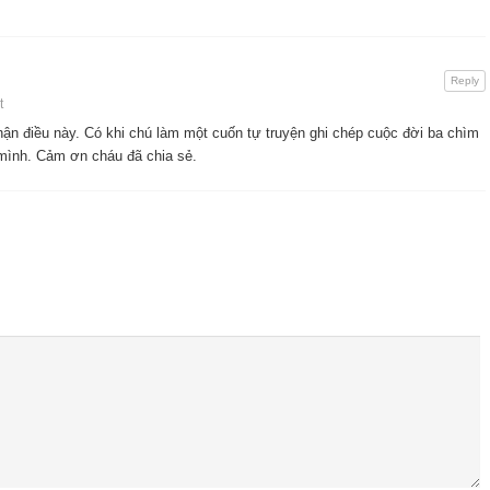
Reply
t
hận điều này. Có khi chú làm một cuốn tự truyện ghi chép cuộc đời ba chìm
 mình. Cảm ơn cháu đã chia sẻ.