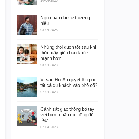
10-04-2023
Ngộ nhận đại sứ thương
hiệu
08-04-2023
Những thói quen tốt sau khi
thức dậy giúp bạn khỏe
mạnh hơn
08-04-2023
Vì sao Hội An quyết thu phí
tất cả du khách vào phố cổ?
07-04-2023
Cảnh sát giao thông bó tay
với bợm nhậu có ‘nồng độ
liều’
07-04-2023