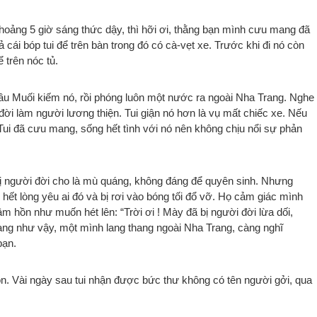
. Khoảng 5 giờ sáng thức dậy, thì hỡi ơi, thằng bạn mình cưu mang đã
ái bóp tui để trên bàn trong đó có cà-vẹt xe. Trước khi đi nó còn
 trên nóc tủ.
Cầu Muối kiếm nó, rồi phóng luôn một nước ra ngoài Nha Trang. Nghe
ời làm người lương thiện. Tui giận nó hơn là vụ mất chiếc xe. Nếu
. Tui đã cưu mang, sống hết tình với nó nên không chịu nổi sự phản
, bị người đời cho là mù quáng, không đáng để quyên sinh. Nhưng
, hết lòng yêu ai đó và bị rơi vào bóng tối đổ vỡ. Họ cảm giác mình
m hồn như muốn hét lên: “Trời ơi ! Mày đã bị người đời lừa dối,
trạng như vậy, một mình lang thang ngoài Nha Trang, càng nghĩ
bạn.
n. Vài ngày sau tui nhận được bức thư không có tên người gởi, qua