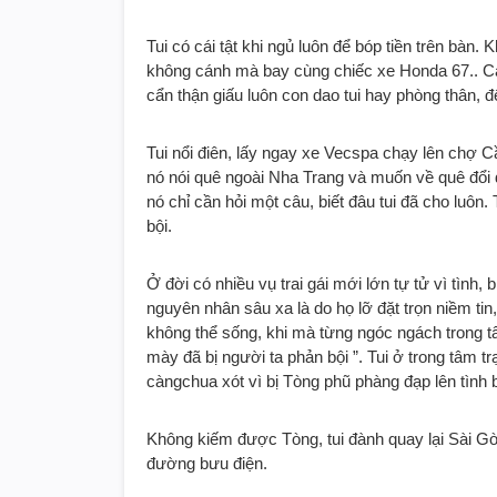
Tui có cái tật khi ngủ luôn để bóp tiền trên bàn
không cánh mà bay cùng chiếc xe Honda 67.. Cả c
cẩn thận giấu luôn con dao tui hay phòng thân, để
Tui nổi điên, lấy ngay xe Vecspa chạy lên chợ 
nó nói quê ngoài Nha Trang và muốn về quê đổi đ
nó chỉ cần hỏi một câu, biết đâu tui đã cho luôn
bội.
Ở đời có nhiều vụ trai gái mới lớn tự tử vì tình
nguyên nhân sâu xa là do họ lỡ đặt trọn niềm tin
không thể sống, khi mà từng ngóc ngách trong tâ
mày đã bị người ta phản bội ”. Tui ở trong tâm 
càngchua xót vì bị Tòng phũ phàng đạp lên tình 
Không kiếm được Tòng, tui đành quay lại Sài Gò
đường bưu điện.