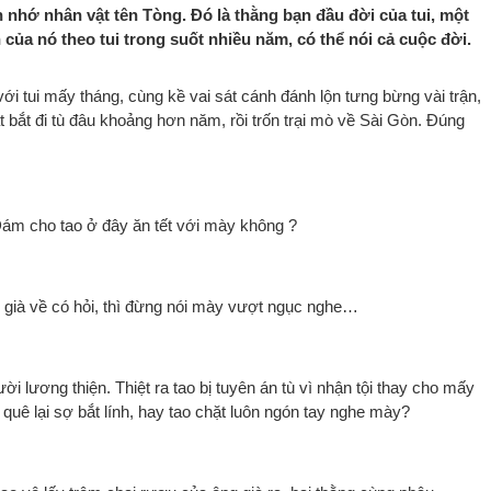
 nhớ nhân vật tên Tòng. Đó là thằng bạn đầu đời của tui, một
 của nó theo tui trong suốt nhiều năm, có thể nói cả cuộc đời.
i tui mấy tháng, cùng kề vai sát cánh đánh lộn tưng bừng vài trận,
át bắt đi tù đâu khoảng hơn năm, rồi trốn trại mò về Sài Gòn. Đúng
 Dám cho tao ở đây ăn tết với mày không ?
g già về có hỏi, thì đừng nói mày vượt ngục nghe…
 lương thiện. Thiệt ra tao bị tuyên án tù vì nhận tội thay cho mấy
quê lại sợ bắt lính, hay tao chặt luôn ngón tay nghe mày?