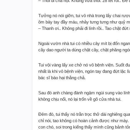
– Thôi đi cha nội. Khùng vừa thôi. 28 tết rồi.. Đ
Tưởng nó nói giỡn, tui vô nhà trong lấy chai rượu
ôm bày tay đầy máu, nhảy tưng tưng như quỷ mộ
– Thanh ơi.. Không phải đi lính rồi.. Tao chặt đứt
Ngoài vườn nhà tui có nhiều cây mít bị đốn ngan
cây dao người ta dùng chặt cây, chặt phăng ngón
Tui vội vàng lấy xe chở nó vô bệnh viện. Suốt đườ
nhất là khi vô bệnh viện, ngón tay đang đứt lặc 
bác sĩ báo hại thằng chả.
Sau đó anh chàng đành ngậm ngùi sung vào lính 
không chịu nổi, nó lại trốn về gõ cửa nhà tui.
Đêm đó, tui thấy nó trằn trọc thở dài nghiêng qua 
chỉ nói, tao không có hoàn cảnh được như mày. 
con chó, soi trong kiếng thấy mình cũng bảnh tỏn