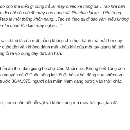
o có chó má kiểu gì cũng trả lại mày chiếc xe hông đa…Tao lừa bán
o địa chỉ của nó để mày báo cảnh sát lên nhận lại xe.. Tiền trong
hĩ tao là một thằng khốn nạng…Tao sẽ theo tụi đi đào vàn. Nếu không
ư lời chào Vĩn biệt mày nghe… ”
 sai chính tả của một thằng không chịu học hành mà mắt hơi cay
y cuộc đời vẫn không đánh mất khẩu khí của một tay giang hồ tình
ng tỏ ra vô cùng day dứt, ân hận.
 thủa ấu thơ, dân giang hồ chợ Cầu Muối nữa. Không biết Tòng còn
 nguyên nào? Cuộc sống lại trôi đi, bỏ lại hết đằng sau những vui
 trước 30/4/1975, người dân miền Nam đang bước vào thời khắc
ư, cảm nhận hết nỗi vật vã khốn cùng mà mày trải qua, tao đã