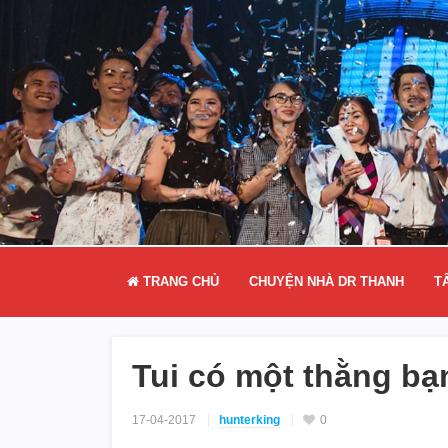
TRANG CHỦ
CHUYỆN NHÀ DR THANH
T
Tui có một thằng bạ
17-04-2017
hunterking
0