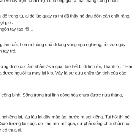
ể tao vô lấy trộm chai rượu của ông già ra, hai thằng cùng nhậu.
 để trong tủ, ai dè lúc quay ra thì đã thấy nó đau đớn cắn chặt răng,
t giò :
 ngón tay tao rồi…
g làm củi, hoá ra thằng chả đi lòng vòng ngó nghiêng, rồi vớ ngay
 tay trỏ.
ng đi nó cứ lảm nhảm:“Đã quá, tao hết bị đi lính rồi, Thanh ơi..” Hài
lìa được người ta may lại kịp. Vậy là sự cứu chữa tận tình của các
công binh. Sống trong trại lính cộng hòa chưa được nửa tháng,
nghiêng lại, lâu lâu lại dậy mặc áo, bước ra soi kiếng. Tui hỏi thì nó
Sao tương lai cuộc đời tao mờ mịt quá, cứ phải sống chui nhủi như
 có thua ai.