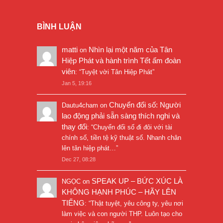
BÌNH LUẬN
matti
Nhìn lại một năm của Tân
on
Hiệp Phát và hành trình Tết ấm đoàn
viên
: “
Tuyệt vời Tân Hiệp Phát
”
Jan 5, 19:16
Chuyển đổi số: Người
Dautu4cham
on
lao động phải sẵn sàng thích nghi và
thay đổi
: “
Chuyển đổi số đi đôi với tài
chính số, tiền tệ kỹ thuật số. Nhanh chân
lên tân hiệp phát…
”
Dec 27, 08:28
SPEAK UP – BỨC XÚC LÀ
NGỌC
on
KHÔNG HẠNH PHÚC – HÃY LÊN
TIẾNG
: “
Thật tuyệt, yêu công ty, yêu nơi
làm việc và con người THP. Luôn tạo cho