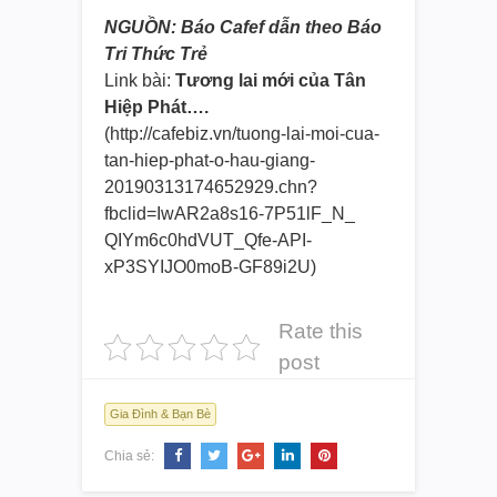
NGUỒN: Báo Cafef dẫn theo Báo
Tri Thức Trẻ
Link bài:
Tương lai mới của Tân
Hiệp Phát
….
(http://cafebiz.vn/tuong-lai-
moi-cua-
tan-hiep-phat-o-hau-
giang-
20190313174652929.chn?
fbclid=IwAR2a8s16-7P51lF_N_
QIYm6c0hdVUT_Qfe-API-
xP3SYIJO0moB-GF89i2U)
Rate this
post
Gia Đình & Bạn Bè
Chia sẻ: