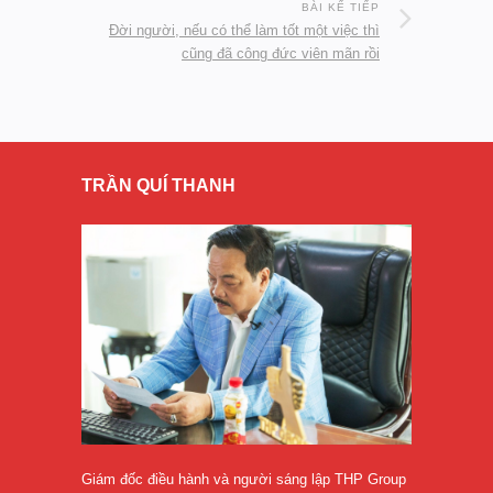
BÀI KẾ TIẾP
Đời người, nếu có thể làm tốt một việc thì
cũng đã công đức viên mãn rồi
TRẦN QUÍ THANH
Giám đốc điều hành và người sáng lập THP Group