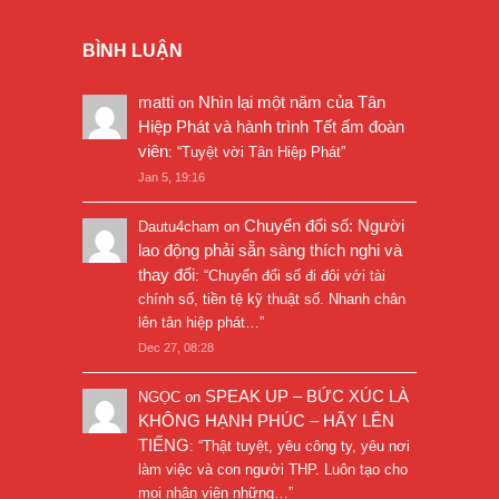
BÌNH LUẬN
matti
Nhìn lại một năm của Tân
on
Hiệp Phát và hành trình Tết ấm đoàn
viên
: “
Tuyệt vời Tân Hiệp Phát
”
Jan 5, 19:16
Chuyển đổi số: Người
Dautu4cham
on
lao động phải sẵn sàng thích nghi và
thay đổi
: “
Chuyển đổi số đi đôi với tài
chính số, tiền tệ kỹ thuật số. Nhanh chân
lên tân hiệp phát…
”
Dec 27, 08:28
SPEAK UP – BỨC XÚC LÀ
NGỌC
on
KHÔNG HẠNH PHÚC – HÃY LÊN
TIẾNG
: “
Thật tuyệt, yêu công ty, yêu nơi
làm việc và con người THP. Luôn tạo cho
mọi nhân viên những…
”