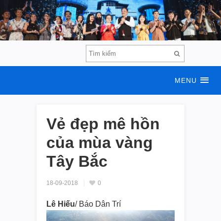
MENU
Vẻ đẹp mê hồn
của mùa vàng
Tây Bắc
18-09-2018
0
Lê Hiếu
/ Báo Dân Trí