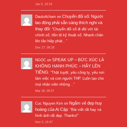
Jan 5, 19:16
Chuyển đổi số: Người
Dautu4cham
on
lao động phải sẵn sàng thích nghi và
thay đổi
: “
Chuyển đổi số đi đôi với tài
chính số, tiền tệ kỹ thuật số. Nhanh chân
lên tân hiệp phát…
”
Dec 27, 08:28
SPEAK UP – BỨC XÚC LÀ
NGỌC
on
KHÔNG HẠNH PHÚC – HÃY LÊN
TIẾNG
: “
Thật tuyệt, yêu công ty, yêu nơi
làm việc và con người THP. Luôn tạo cho
mọi nhân viên những…
”
Mar 28, 09:37
Ngắm vẻ đẹp huy
Cuc Nguyen Kim
on
hoàng của Ai Cập
: “
Bài viết rất hay và
hình ảnh rất đẹp. Thanks!
”
Nov 5, 16:47