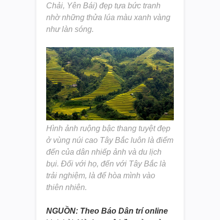
Chải, Yên Bái) đẹp tựa bức tranh
nhờ những thửa lúa màu xanh vàng
như làn sóng.
Hình ảnh ruộng bậc thang tuyệt đẹp
ở vùng núi cao Tây Bắc luôn là điểm
đến của dân nhiếp ảnh và du lịch
bụi. Đối với họ, đến với Tây Bắc là
trải nghiệm, là để hòa mình vào
thiên nhiên.
NGUỒN: Theo Báo Dân trí online