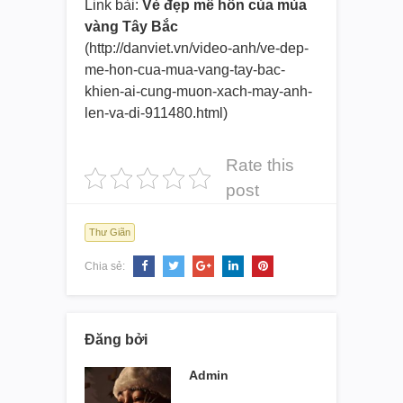
Link bài:
Vẻ đẹp mê hồn của mùa
vàng Tây Bắc
(http://danviet.vn/video-anh/
ve-dep-
me-hon-cua-mua-vang-
tay-bac-
khien-ai-cung-muon-
xach-may-anh-
len-va-di-911480.
html)
Rate this
post
Thư Giãn
Chia sẻ:
Đăng bởi
Admin