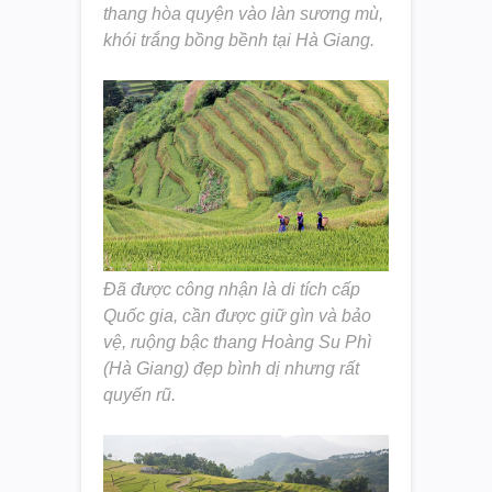
thang hòa quyện vào làn sương mù,
khói trắng bồng bềnh tại Hà Giang.
Đã được công nhận là di tích cấp
Quốc gia, cần được giữ gìn và bảo
vệ, ruộng bậc thang Hoàng Su Phì
(Hà Giang) đẹp bình dị nhưng rất
quyến rũ.