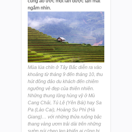
cũng ao ước một lần được tận mắt
ngắm nhìn.
Mùa lúa chín ở Tây Bắc diễn ra vào
khoảng từ tháng 9 đến tháng 10, thu
hút đông đảo du khách đến chiêm
ngưỡng vẻ đẹp của thiên nhiên.
Những thung lũng hùng vỹ ở Mù
Cang Chải, Tú Lệ (Yên Bái) hay Sa
Pa (Lào Cai), Hoàng Su Phì (Hà
Giang)… với những thửa ruộng bậc
thang vàng ươm trải dài trên những
sườn núi cheo leo khiến ai cũng bị