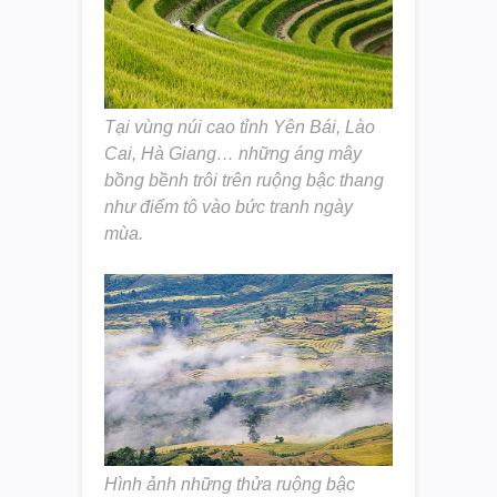
Tại vùng núi cao tỉnh Yên Bái, Lào
Cai, Hà Giang… những áng mây
bồng bềnh trôi trên ruộng bậc thang
như điểm tô vào bức tranh ngày
mùa.
Hình ảnh những thửa ruộng bậc