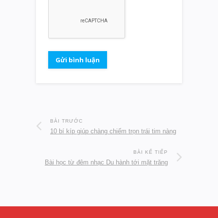
BÀI TRƯỚC
10 bí kíp giúp chàng chiếm trọn trái tim nàng
BÀI KẾ TIẾP
Bài học từ đêm nhạc Du hành tới mặt trăng