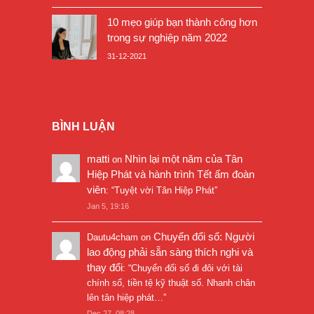
10 mẹo giúp bạn thành công hơn
trong sự nghiệp năm 2022
31-12-2021
BÌNH LUẬN
matti
Nhìn lại một năm của Tân
on
Hiệp Phát và hành trình Tết ấm đoàn
viên
: “
Tuyệt vời Tân Hiệp Phát
”
Jan 5, 19:16
Chuyển đổi số: Người
Dautu4cham
on
lao động phải sẵn sàng thích nghi và
thay đổi
: “
Chuyển đổi số đi đôi với tài
chính số, tiền tệ kỹ thuật số. Nhanh chân
lên tân hiệp phát…
”
Dec 27, 08:28