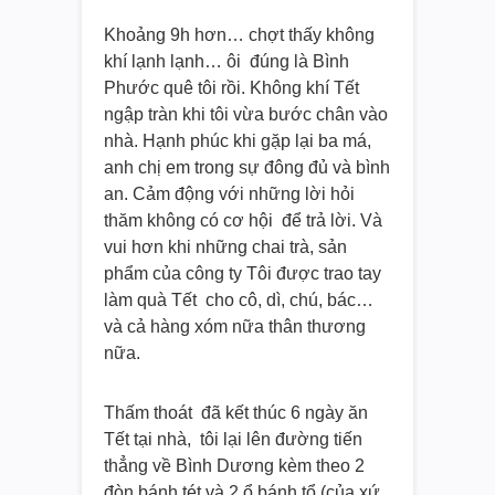
Khoảng 9h hơn… chợt thấy không
khí lạnh lạnh… ôi đúng là Bình
Phước quê tôi rồi. Không khí Tết
ngập tràn khi tôi vừa bước chân vào
nhà. Hạnh phúc khi gặp lại ba má,
anh chị em trong sự đông đủ và bình
an. Cảm động với những lời hỏi
thăm không có cơ hội để trả lời. Và
vui hơn khi những chai trà, sản
phẩm của công ty Tôi được trao tay
làm quà Tết cho cô, dì, chú, bác…
và cả hàng xóm nữa thân thương
nữa.
Thấm thoát đã kết thúc 6 ngày ăn
Tết tại nhà, tôi lại lên đường tiến
thẳng về Bình Dương kèm theo 2
đòn bánh tét và 2 ổ bánh tổ (của xứ