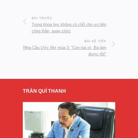
BÀI TRƯỚC
Trong khoa học không có chỗ cho ưu tiên
công thần, quan chức
BÀI KẾ TIẾP
Nhịp Cầu Ước Mơ mùa 3: “Con trai ơi, Ba làm
được rồi!”
TRẦN QUÍ THANH