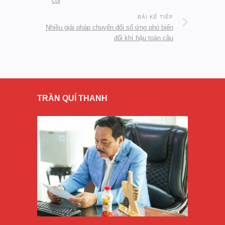
côi
BÀI KẾ TIẾP
Nhiều giải pháp chuyển đổi số ứng phó biến
đổi khí hậu toàn cầu
TRẦN QUÍ THANH