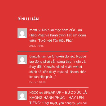
BÌNH LUẬN
matti
Nhìn lại một năm của Tân
on
Hiệp Phát và hành trình Tết ấm đoàn
viên
: “
Tuyệt vời Tân Hiệp Phát
”
Jan 5, 19:16
Chuyển đổi số: Người
Dautu4cham
on
lao động phải sẵn sàng thích nghi và
thay đổi
: “
Chuyển đổi số đi đôi với tài
chính số, tiền tệ kỹ thuật số. Nhanh chân
lên tân hiệp phát…
”
Dec 27, 08:28
SPEAK UP – BỨC XÚC LÀ
NGỌC
on
KHÔNG HẠNH PHÚC – HÃY LÊN
TIẾNG
: “
Thật tuyệt, yêu công ty, yêu nơi