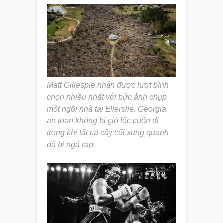
Matt Gillespie nhận được lượt bình
chọn nhiều nhất với bức ảnh chụp
một ngôi nhà tại Ellerslie, Georgia
an toàn không bị gió lốc cuốn đi
trong khi tất cả cây cối xung quanh
đã bị ngả rạp.