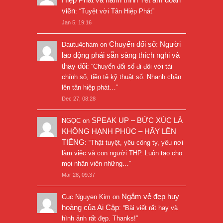
viên
: “
Tuyệt vời Tân Hiệp Phát
”
Jan 5, 19:16
Chuyển đổi số: Người
Dautu4cham
on
lao động phải sẵn sàng thích nghi và
thay đổi
: “
Chuyển đổi số đi đôi với tài
chính số, tiền tệ kỹ thuật số. Nhanh chân
lên tân hiệp phát…
”
Dec 27, 08:28
SPEAK UP – BỨC XÚC LÀ
NGỌC
on
KHÔNG HẠNH PHÚC – HÃY LÊN
TIẾNG
: “
Thật tuyệt, yêu công ty, yêu nơi
làm việc và con người THP. Luôn tạo cho
mọi nhân viên những…
”
Mar 28, 09:37
Ngắm vẻ đẹp huy
Cuc Nguyen Kim
on
hoàng của Ai Cập
: “
Bài viết rất hay và
hình ảnh rất đẹp. Thanks!
”