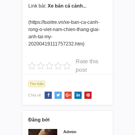
Link bài:
Xe bán cá cảnh..
.
(https://tuoitre.vn/xe-ban-ca-
canh-
rong-o-viet-nam-chien-
thang-giai-
anh-tai-my-
20200419111757232.htm)
Rate this
post
Thư Giãn
Chia sẻ:
Đăng bởi
Admin