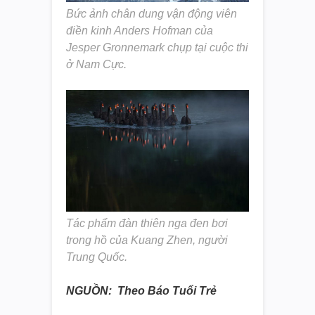
Bức ảnh chân dung vận động viên
điền kinh Anders Hofman của
Jesper Gronnemark chụp tại cuộc thi
ở Nam Cực.
Tác phẩm đàn thiên nga đen bơi
trong hồ của Kuang Zhen, người
Trung Quốc.
NGUỒN: Theo Báo Tuổi Trẻ