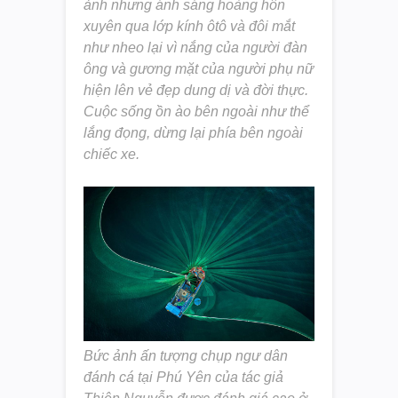
ảnh nhưng ánh sáng hoàng hôn
xuyên qua lớp kính ôtô và đôi mắt
như nheo lại vì nắng của người đàn
ông và gương mặt của người phụ nữ
hiện lên vẻ đẹp dung dị và đời thực.
Cuộc sống ồn ào bên ngoài như thể
lắng đọng, dừng lại phía bên ngoài
chiếc xe.
Bức ảnh ấn tượng chụp ngư dân
đánh cá tại Phú Yên của tác giả