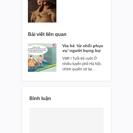
Bài viết liên quan
Vỉa hè ‘từ chối phục
vụ’ người bụng bự
VIIIP / Tuổi trẻ cười Ở
nhiều tuyến phố Hà Nội,
chính quyền sở tại…
Bình luận