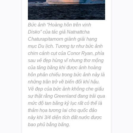
Bức ảnh “Hoàng hôn trên vịnh
Disko” của tác giả Natnattcha
Chaturapitamorn giành giải hạng
mục Du lịch. Tương tự như bức ảnh
chim cánh cụt của Conor Ryan, phía
sau vẻ đẹp hùng vĩ nhưng thơ mộng
của tảng băng khi được ánh hoàng
hôn phản chiếu trong bức ảnh này là
những trăn trở về biến đổi khí hậu.
Vẻ đẹp của bức ảnh không che giấu
sự thật rằng Greenland đang trải qua
mức độ tan băng kỷ lục rất có thể là
thảm họa tương lai cho quốc đảo
này khi 3/4 diện tích đất nước được
bao phủ bằng băng.