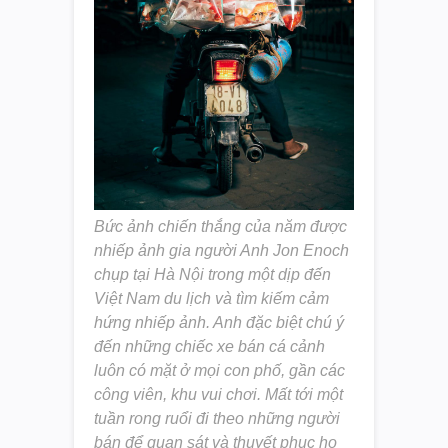
Bức ảnh chiến thắng của năm được
nhiếp ảnh gia người Anh Jon Enoch
chụp tại Hà Nội trong một dịp đến
Việt Nam du lịch và tìm kiếm cảm
hứng nhiếp ảnh. Anh đặc biệt chú ý
đến những chiếc xe bán cá cảnh
luôn có mặt ở mọi con phố, gần các
công viên, khu vui chơi. Mất tới một
tuần rong ruổi đi theo những người
bán để quan sát và thuyết phục họ