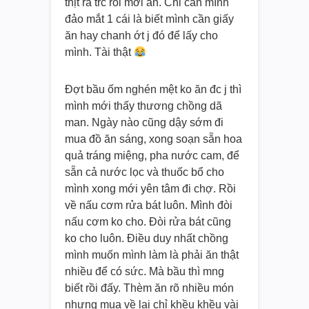
thịt ra trc rồi mới ăn. Chỉ cần mình
đảo mắt 1 cái là biết mình cần giấy
ăn hay chanh ớt j đó để lấy cho
mình. Tài thật
Đợt bầu ốm nghén mệt ko ăn đc j thì
mình mới thấy thương chồng dã
man. Ngày nào cũng dậy sớm đi
mua đồ ăn sáng, xong soạn sẵn hoa
quả tráng miệng, pha nước cam, để
sẵn cả nước lọc và thuốc bổ cho
mình xong mới yên tâm đi chợ. Rồi
về nấu cơm rửa bát luôn. Mình đòi
nấu cơm ko cho. Đòi rửa bát cũng
ko cho luôn. Điều duy nhất chồng
mình muốn mình làm là phải ăn thật
nhiều để có sức. Mà bầu thì mng
biết rồi đấy. Thèm ăn rõ nhiều món
nhưng mua về lại chỉ khều khều vài