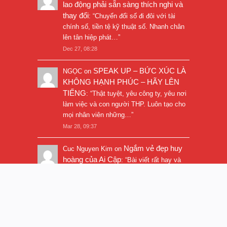
lao động phải sẵn sàng thích nghi và
thay đổi
: “
Chuyển đổi số đi đôi với tài
chính số, tiền tệ kỹ thuật số. Nhanh chân
lên tân hiệp phát…
”
Dec 27, 08:28
SPEAK UP – BỨC XÚC LÀ
NGỌC
on
KHÔNG HẠNH PHÚC – HÃY LÊN
TIẾNG
: “
Thật tuyệt, yêu công ty, yêu nơi
làm việc và con người THP. Luôn tạo cho
mọi nhân viên những…
”
Mar 28, 09:37
Ngắm vẻ đẹp huy
Cuc Nguyen Kim
on
hoàng của Ai Cập
: “
Bài viết rất hay và
hình ảnh rất đẹp. Thanks!
”
Nov 5, 16:47