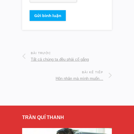
BÀI TRƯỚC
Tất cả chúng ta đều phải cố gắng
BÀI KẾ TIẾP
Hôn nhân mà mình muốn…
TRẦN QUÍ THANH