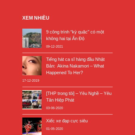
XEM NHIỀU
9 công trình “kỳ quặc” có một
không hai tại Ấn Độ
09-12-2021
Tiếng hát ca sĩ hàng đầu Nhật
Bản: Akina Nakamori – What
Happened To Her?
17-12-2019
[THP trong tôi] – Yêu Nghề – Yêu
Tân Hiệp Phát
03-06-2020
Xiếc xe đạp cực siêu
01-05-2020