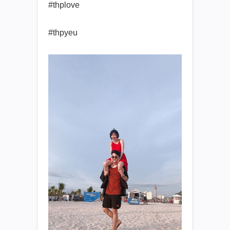
#thplove
#thpyeu