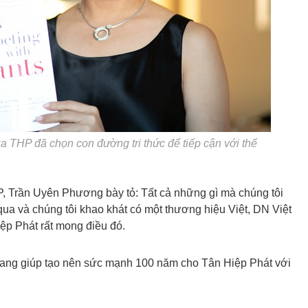
 THP đã chọn con đường tri thức để tiếp cận với thế
P, Trần Uyên Phương bày tỏ: Tất cả những gì mà chúng tôi
qua và chúng tôi khao khát có một thương hiệu Việt, DN Việt
iệp Phát rất mong điều đó.
 đang giúp tạo nên sức mạnh 100 năm cho Tân Hiệp Phát với