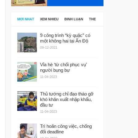
MỚI NHẤT
XEM NHIỀU
BÌNH LUẬN
THẺ
9 công trình “kỳ quặc” có
một không hai tại Ấn Độ
09-12-2021
Vỉa hè ‘từ chối phục vụ’
người bụng bự
11-04-2023
Thủ tướng chỉ đạo tháo gỡ
khó khăn xuất nhập khẩu,
đầu tư
11-04-2023
Trì hoãn công việc, chống
đối deadline