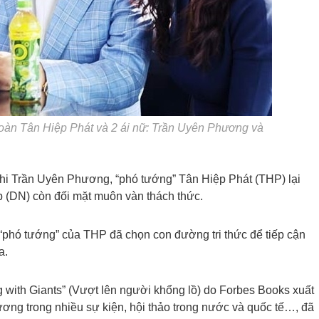
đoàn Tân Hiệp Phát và 2 ái nữ: Trần Uyên Phương và
hi Trần Uyên Phương, “phó tướng” Tân Hiệp Phát (THP) lại
p (DN) còn đối mặt muôn vàn thách thức.
“phó tướng” của THP đã chọn con đường tri thức để tiếp cận
a.
 with Giants” (Vượt lên người khổng lồ) do Forbes Books xuất
ng trong nhiều sự kiện, hội thảo trong nước và quốc tế…, đã