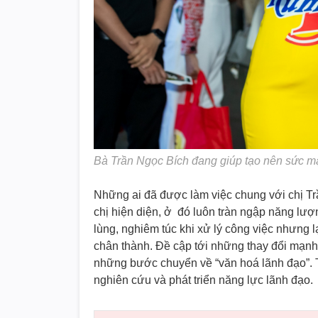
Bà Trần Ngọc Bích đang giúp tạo nên sức m
Những ai đã được làm việc chung với chị Tr
chị hiện diện, ở đó luôn tràn ngập năng lượ
lùng, nghiêm túc khi xử lý công việc nhưng 
chân thành. Đề cập tới những thay đổi mạnh
những bước chuyển về “văn hoá lãnh đạo”. Th
nghiên cứu và phát triển năng lực lãnh đạo.