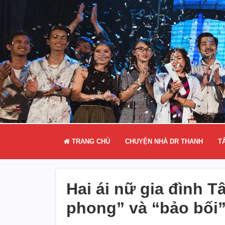
TRANG CHỦ
CHUYỆN NHÀ DR THANH
T
Hai ái nữ gia đình T
phong” và “bảo bối