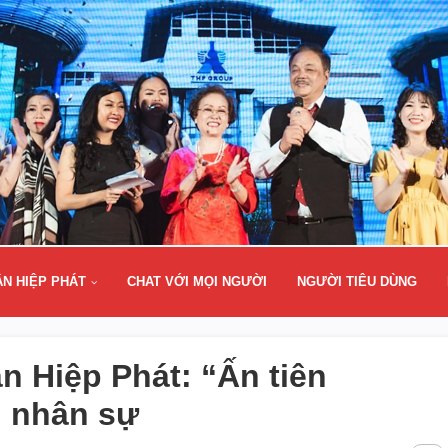
ÂN HIỆP PHÁT
CHAT VỚI MỌI NGƯỜI
NGƯỜI TIÊU DÙNG
ân Hiệp Phát: “Ấn tiên
” nhân sự