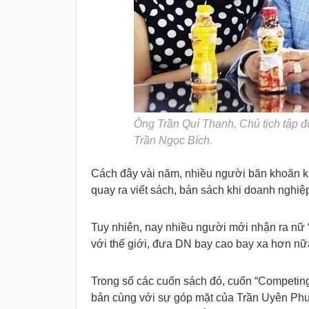
Ông Trần Quí Thanh, Chủ tịch tập 
Trần Ngọc Bích.
Cách đây vài năm, nhiều người băn khoăn k
quay ra viết sách, bán sách khi doanh nghiệ
Tuy nhiên, nay nhiều người mới nhận ra nữ 
với thế giới, đưa DN bay cao bay xa hơn nữ
Trong số các cuốn sách đó, cuốn “Competing
bản cùng với sự góp mặt của Trần Uyên Phươ