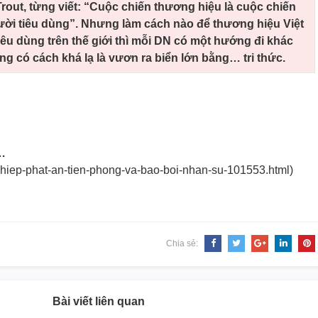
Trout, từng viết: “Cuộc chiến thương hiệu là cuộc chiến
gười tiêu dùng”. Nhưng làm cách nào để thương hiệu Việt
 tiêu dùng trên thế giới thì mỗi DN có một hướng đi khác
g có cách khá lạ là vươn ra biển lớn bằng… tri thức.
t…
-hiep-phat-an-
tien-phong-va-bao-boi-nhan-su-
101553.html)
Chia sẻ:
Bài viết liên quan