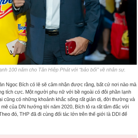
ạnh 100 năm cho Tân Hiệp Phát với “bảo bối” về nhân sự.
ần Ngọc Bích có lẽ sẽ cảm nhận được rằng, bất cứ nơi nào mà
ng tích cực. Một người phụ nữ với bề ngoài có đôi phần lạnh
lại cũng có những khoảnh khắc sống rất giản dị, đời thường và
 mẽ của DN hướng tới năm 2020, Bích tỏ ra rất tâm đắc với
eo đó, THP đã đi cùng đối tác lớn trên thế giới là DDI để