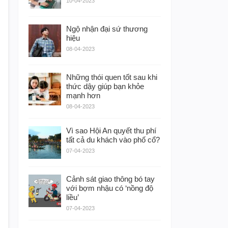
10-04-2023
Ngộ nhận đại sứ thương
hiệu
08-04-2023
Những thói quen tốt sau khi
thức dậy giúp bạn khỏe
mạnh hơn
08-04-2023
Vì sao Hội An quyết thu phí
tất cả du khách vào phố cổ?
07-04-2023
Cảnh sát giao thông bó tay
với bợm nhậu có ‘nồng độ
liều’
07-04-2023