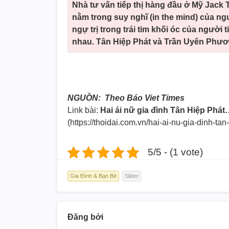
Nhà tư vấn tiếp thị hàng đầu ở Mỹ Jack 
nằm trong suy nghĩ (in the mind) của n
ngự trị trong trái tim khối óc của người
nhau. Tân Hiệp Phát và Trần Uyên Phươn
NGUỒN: Theo Báo Viet Times
Link bài:
Hai ái nữ gia đình Tân Hiệp Phá
(https://thoidai.com.vn/hai-ai-
nu-gia-dinh-tan
5/5 - (1 vote)
Gia Đình & Bạn Bè
Slider
Đăng bởi