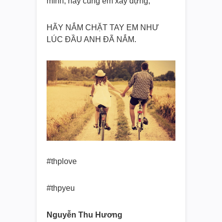
mình, hãy cùng em xây dựng,
HÃY NẮM CHẶT TAY EM NHƯ
LÚC ĐẦU ANH ĐÃ NẮM.
#thplove
#thpyeu
Nguyễn Thu Hương