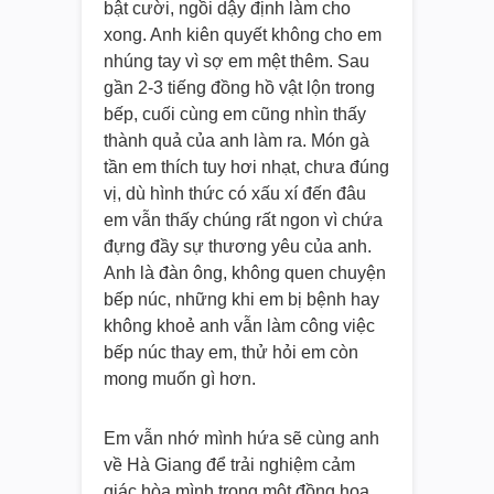
bật cười, ngồi dậy định làm cho
xong. Anh kiên quyết không cho em
nhúng tay vì sợ em mệt thêm. Sau
gần 2-3 tiếng đồng hồ vật lộn trong
bếp, cuối cùng em cũng nhìn thấy
thành quả của anh làm ra. Món gà
tần em thích tuy hơi nhạt, chưa đúng
vị, dù hình thức có xấu xí đến đâu
em vẫn thấy chúng rất ngon vì chứa
đựng đầy sự thương yêu của anh.
Anh là đàn ông, không quen chuyện
bếp núc, những khi em bị bệnh hay
không khoẻ anh vẫn làm công việc
bếp núc thay em, thử hỏi em còn
mong muốn gì hơn.
Em vẫn nhớ mình hứa sẽ cùng anh
về Hà Giang để trải nghiệm cảm
giác hòa mình trong một đồng hoa