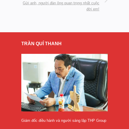
Gửi anh, người đàn ông quan trọng nhất cuộc
đời em!
TRẦN QUÍ THANH
Giám đốc điều hành và người sáng lập THP Group