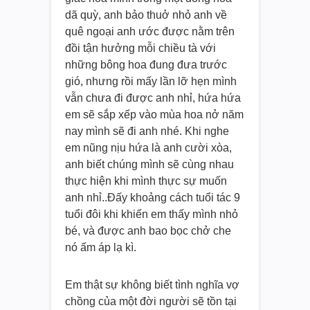
dã quỳ, anh bảo thuở nhỏ anh về
quê ngoại anh ước được nằm trên
đồi tận hưởng mỗi chiều tà với
những bông hoa đung đưa trước
gió, nhưng rồi mấy lần lỡ hẹn mình
vẫn chưa đi được anh nhỉ, hứa hứa
em sẽ sắp xếp vào mùa hoa nở năm
nay mình sẽ đi anh nhé. Khi nghe
em nũng nịu hứa là anh cười xòa,
anh biết chúng mình sẽ cùng nhau
thực hiện khi mình thực sự muốn
anh nhỉ..Đấy khoảng cách tuổi tác 9
tuổi đôi khi khiến em thấy mình nhỏ
bé, và được anh bao bọc chở che
nó ấm áp lạ kì.
Em thật sự không biết tình nghĩa vợ
chồng của một đời người sẽ tồn tại