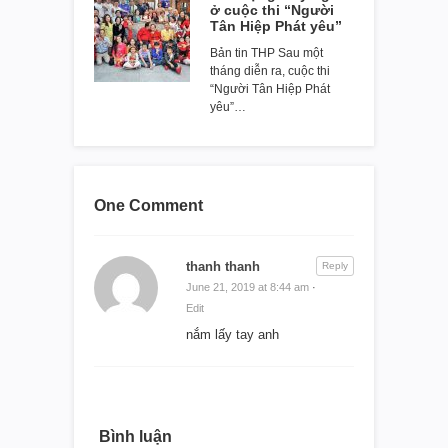
ở cuộc thi “Người
Tân Hiệp Phát yêu”
Bản tin THP Sau một
tháng diễn ra, cuộc thi
“Người Tân Hiệp Phát
yêu”…
One Comment
thanh thanh
Reply
June 21, 2019 at 8:44 am
·
Edit
nắm lấy tay anh
Bình luận