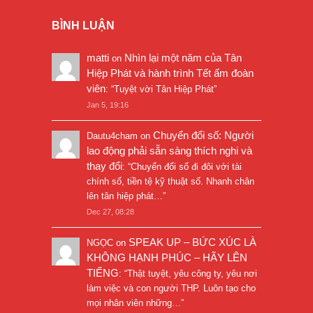
BÌNH LUẬN
matti
Nhìn lại một năm của Tân
on
Hiệp Phát và hành trình Tết ấm đoàn
viên
: “
Tuyệt vời Tân Hiệp Phát
”
Jan 5, 19:16
Chuyển đổi số: Người
Dautu4cham
on
lao động phải sẵn sàng thích nghi và
thay đổi
: “
Chuyển đổi số đi đôi với tài
chính số, tiền tệ kỹ thuật số. Nhanh chân
lên tân hiệp phát…
”
Dec 27, 08:28
SPEAK UP – BỨC XÚC LÀ
NGỌC
on
KHÔNG HẠNH PHÚC – HÃY LÊN
TIẾNG
: “
Thật tuyệt, yêu công ty, yêu nơi
làm việc và con người THP. Luôn tạo cho
mọi nhân viên những…
”