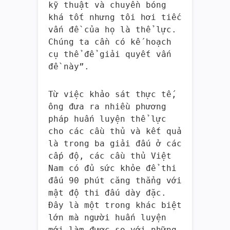
kỹ thuật và chuyền bóng
khá tốt nhưng tôi hơi tiếc
vấn đề của họ là thể lực.
Chúng ta cần có kế hoạch
cụ thể để giải quyết vấn
đề này”.
Từ việc khảo sát thực tế,
ông đưa ra nhiều phương
pháp huấn luyện thể lực
cho các cầu thủ và kết quả
là trong ba giải đấu ở các
cấp độ, các cầu thủ Việt
Nam có đủ sức khỏe để thi
đấu 90 phút căng thẳng với
mật độ thi đấu dày đặc.
Đây là một trong khác biệt
lớn mà người huấn luyện
mới làm được so với những