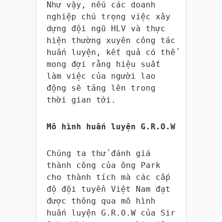
Như vậy, nếu các doanh
nghiệp chú trọng việc xây
dựng đội ngũ HLV và thực
hiện thường xuyên công tác
huấn luyện, kết quả có thể
mong đợi rằng hiệu suất
làm việc của người lao
động sẽ tăng lên trong
thời gian tới.
Mô hình huấn luyện G.R.O.W
Chúng ta thử đánh giá
thành công của ông Park
cho thành tích mà các cấp
độ đội tuyển Việt Nam đạt
được thông qua mô hình
huấn luyện G.R.O.W của Sir