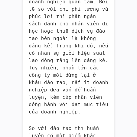
doanh nghiệp quan tâm. Bởi
lẽ so với chi phí lương và
phúc lợi thì phần ngân
sách dành cho nhân viên đi
học hoặc thuê dịch vụ đào
tạo bên ngoài là không
đáng kể. Trong khi đó, nếu
có nhân sự giỏi hiệu suất
lao động tăng lên đáng kể.
Tuy nhiên, phần lớn các
công ty mới dừng lại ở
khâu đào tạo, rất ít doanh
nghiệp đưa vấn đề huấn
luyện, kèm cặp nhân viên
đồng hành với đạt mục tiêu
của doanh nghiệp.
So với đào tạo thì huấn
luyện có một điểm khác