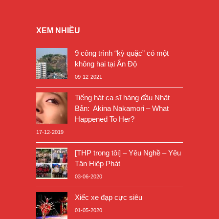
XEM NHIỀU
9 công trình “kỳ quặc” có một
không hai tại Ấn Độ
09-12-2021
Tiếng hát ca sĩ hàng đầu Nhật
Bản: Akina Nakamori – What
Happened To Her?
17-12-2019
[THP trong tôi] – Yêu Nghề – Yêu
Tân Hiệp Phát
03-06-2020
Xiếc xe đạp cực siêu
01-05-2020