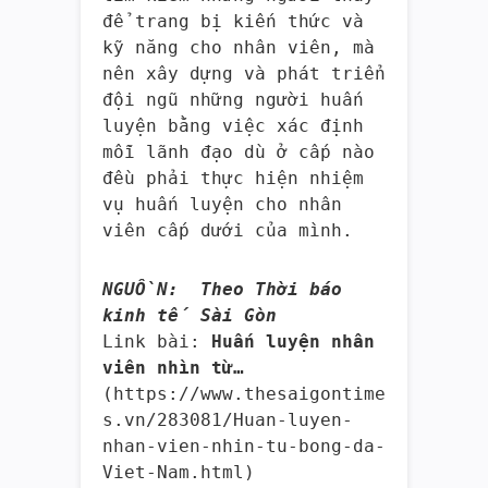
để trang bị kiến thức và
kỹ năng cho nhân viên, mà
nên xây dựng và phát triển
đội ngũ những người huấn
luyện bằng việc xác định
mỗi lãnh đạo dù ở cấp nào
đều phải thực hiện nhiệm
vụ huấn luyện cho nhân
viên cấp dưới của mình.
NGUỒN: Theo Thời báo
kinh tế Sài Gòn
Link bài:
Huấn luyện nhân
viên nhìn từ…
(https://www.thesaigontime
s.vn/
283081/Huan-luyen-
nhan-vien-
nhin-tu-bong-da-
Viet-Nam.html)