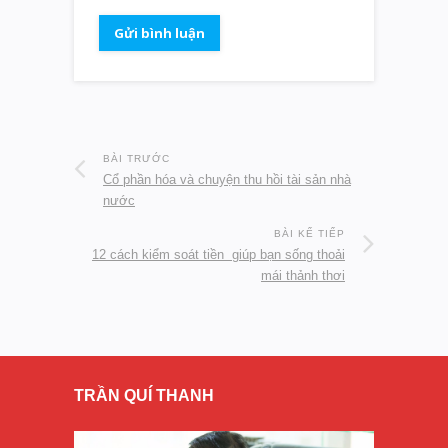
BÀI TRƯỚC
Cổ phần hóa và chuyện thu hồi tài sản nhà
nước
BÀI KẾ TIẾP
12 cách kiểm soát tiền giúp bạn sống thoải
mái thảnh thơi
TRẦN QUÍ THANH