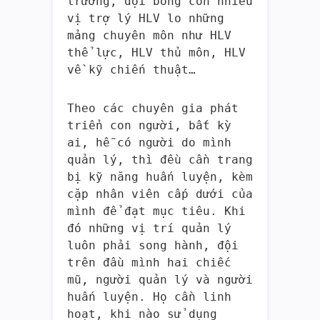
trưởng, đội bóng còn nhiều
vị trợ lý HLV lo những
mảng chuyên môn như HLV
thể lực, HLV thủ môn, HLV
về kỹ chiến thuật…
Theo các chuyên gia phát
triển con người, bất kỳ
ai, hễ có người do mình
quản lý, thì đều cần trang
bị kỹ năng huấn luyện, kèm
cặp nhân viên cấp dưới của
mình để đạt mục tiêu. Khi
đó những vị trí quản lý
luôn phải song hành, đội
trên đầu mình hai chiếc
mũ, người quản lý và người
huấn luyện. Họ cần linh
hoạt, khi nào sử dụng