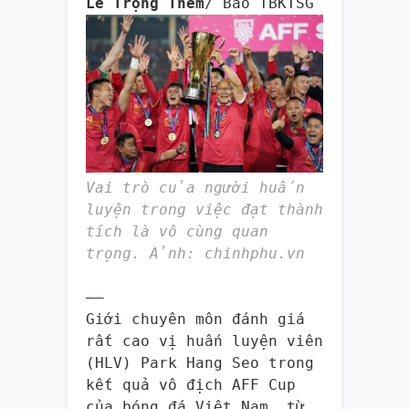
Lê Trọng Thêm
/ Báo TBKTSG
Vai trò của người huấn
luyện trong việc đạt thành
tích là vô cùng quan
trọng. Ảnh: chinhphu.vn
—–
Giới chuyên môn đánh giá
rất cao vị huấn luyện viên
(HLV) Park Hang Seo trong
kết quả vô địch AFF Cup
của bóng đá Việt Nam, từ