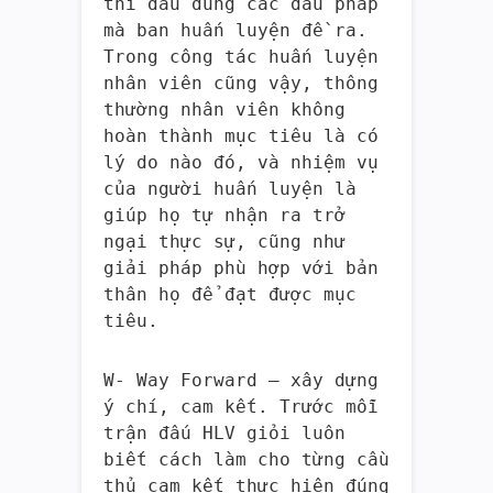
thi đấu đúng các đấu pháp
mà ban huấn luyện đề ra.
Trong công tác huấn luyện
nhân viên cũng vậy, thông
thường nhân viên không
hoàn thành mục tiêu là có
lý do nào đó, và nhiệm vụ
của người huấn luyện là
giúp họ tự nhận ra trở
ngại thực sự, cũng như
giải pháp phù hợp với bản
thân họ để đạt được mục
tiêu.
W- Way Forward – xây dựng
ý chí, cam kết. Trước mỗi
trận đấu HLV giỏi luôn
biết cách làm cho từng cầu
thủ cam kết thực hiện đúng