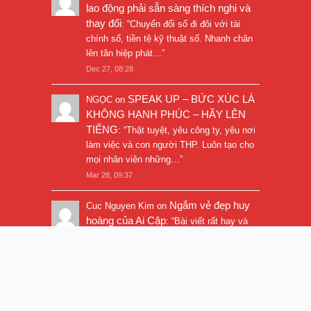
lao động phải sẵn sàng thích nghi và
thay đổi
: “
Chuyển đổi số đi đôi với tài
chính số, tiền tệ kỹ thuật số. Nhanh chân
lên tân hiệp phát…
”
Dec 27, 08:28
SPEAK UP – BỨC XÚC LÀ
NGỌC
on
KHÔNG HẠNH PHÚC – HÃY LÊN
TIẾNG
: “
Thật tuyệt, yêu công ty, yêu nơi
làm việc và con người THP. Luôn tạo cho
mọi nhân viên những…
”
Mar 28, 09:37
Ngắm vẻ đẹp huy
Cuc Nguyen Kim
on
hoàng của Ai Cập
: “
Bài viết rất hay và
hình ảnh rất đẹp. Thanks!
”
Nov 5, 16:47