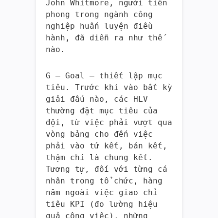
John Whitmore, người tiên
phong trong ngành công
nghiệp huấn luyện điều
hành, đã diễn ra như thế
nào.
G – Goal – thiết lập mục
tiêu. Trước khi vào bất kỳ
giải đấu nào, các HLV
thường đặt mục tiêu của
đội, từ việc phải vượt qua
vòng bảng cho đến việc
phải vào tứ kết, bán kết,
thậm chí là chung kết.
Tương tự, đối với từng cá
nhân trong tổ chức, hàng
năm ngoài việc giao chỉ
tiêu KPI (đo lường hiệu
quả công việc), những