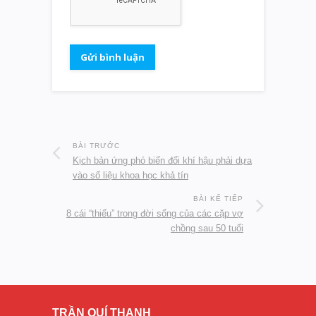
BÀI TRƯỚC
Kịch bản ứng phó biến đổi khí hậu phải dựa
vào số liệu khoa học khả tín
BÀI KẾ TIẾP
8 cái “thiếu” trong đời sống của các cặp vợ
chồng sau 50 tuổi
TRẦN QUÍ THANH