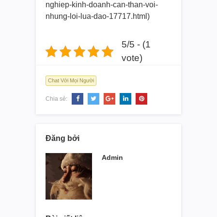
nghiep-kinh-doanh-can-
than-voi-
nhung-loi-lua-dao-
17717.html)
5/5 - (1
vote)
Chat Với Mọi Người
Chia sẻ:
Đăng bởi
Admin