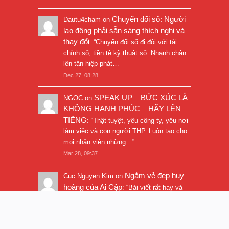
Chuyển đổi số: Người
Dautu4cham
on
lao động phải sẵn sàng thích nghi và
thay đổi
: “
Chuyển đổi số đi đôi với tài
chính số, tiền tệ kỹ thuật số. Nhanh chân
lên tân hiệp phát…
”
Dec 27, 08:28
SPEAK UP – BỨC XÚC LÀ
NGỌC
on
KHÔNG HẠNH PHÚC – HÃY LÊN
TIẾNG
: “
Thật tuyệt, yêu công ty, yêu nơi
làm việc và con người THP. Luôn tạo cho
mọi nhân viên những…
”
Mar 28, 09:37
Ngắm vẻ đẹp huy
Cuc Nguyen Kim
on
hoàng của Ai Cập
: “
Bài viết rất hay và
hình ảnh rất đẹp. Thanks!
”
Nov 5, 16:47