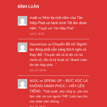
BÌNH LUẬN
matti
Nhìn lại một năm của Tân
on
Hiệp Phát và hành trình Tết ấm đoàn
viên
: “
Tuyệt vời Tân Hiệp Phát
”
Jan 5, 19:16
Chuyển đổi số: Người
Dautu4cham
on
lao động phải sẵn sàng thích nghi và
thay đổi
: “
Chuyển đổi số đi đôi với tài
chính số, tiền tệ kỹ thuật số. Nhanh chân
lên tân hiệp phát…
”
Dec 27, 08:28
SPEAK UP – BỨC XÚC LÀ
NGỌC
on
KHÔNG HẠNH PHÚC – HÃY LÊN
TIẾNG
: “
Thật tuyệt, yêu công ty, yêu nơi
làm việc và con người THP. Luôn tạo cho
mọi nhân viên những…
”
Mar 28, 09:37