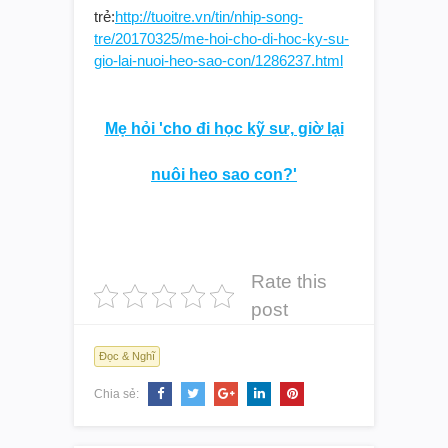
trẻ:
http://tuoitre.vn/tin/nhip-song-
tre/20170325/me-hoi-cho-di-hoc-ky-su-
gio-lai-nuoi-heo-sao-con/1286237.html
Mẹ hỏi 'cho đi học kỹ sư, giờ lại
nuôi heo sao con?'
Rate this
post
Đọc & Nghĩ
Chia sẻ: