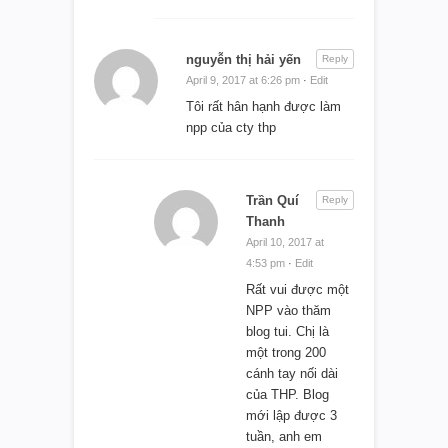
nguyễn thị hải yến
Reply
April 9, 2017 at 6:26 pm
·
Edit
Tôi rất hân hạnh được làm
npp của cty thp
Trần Quí
Reply
Thanh
April 10, 2017 at
4:53 pm
·
Edit
Rất vui được một
NPP vào thăm
blog tui. Chị là
một trong 200
cánh tay nối dài
của THP. Blog
mới lập được 3
tuần, anh em