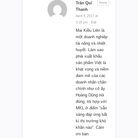
Trần Quí
Reply
Thanh
April 4, 2017 at
3:28 pm
·
Edit
Mai Kiều Liên là
một doanh nghiệp
tài năng và nhiệt
huyết. Làm sao
phải xuất khẩu
sản phẩm Việt là
khát vọng và niềm
đam mê của các
doanh nhân chân
chính như cô ấy.
Hoàng Dũng nói
đúng, tôi hợp với
MKL ở điểm “sẵn
sàng đáp ứng bất
kì thị trường khó
khăn nào”. Cảm
ơn bạn.