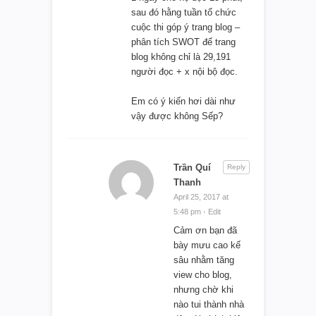
sau đó hằng tuần tổ chức
cuộc thi góp ý trang blog –
phân tích SWOT để trang
blog không chỉ là 29,191
người đọc + x nội bộ đọc.
Em có ý kiến hơi dài như
vậy được không Sếp?
Trần Quí
Reply
Thanh
April 25, 2017 at
5:48 pm
·
Edit
Cảm ơn bạn đã
bày mưu cao kế
sâu nhằm tăng
view cho blog,
nhưng chờ khi
nào tui thành nhà