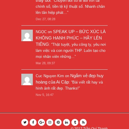
thay đổi
: “
Chuyển đổi số đi đôi với tài
chính số, tiền tệ kỹ thuật số. Nhanh chân
lên tân hiệp phát…
”
Dec 27, 08:28
SPEAK UP – BỨC XÚC LÀ
NGỌC
on
KHÔNG HẠNH PHÚC – HÃY LÊN
TIẾNG
: “
Thật tuyệt, yêu công ty, yêu nơi
làm việc và con người THP. Luôn tạo cho
mọi nhân viên những…
”
Mar 28, 09:37
Ngắm vẻ đẹp huy
Cuc Nguyen Kim
on
hoàng của Ai Cập
: “
Bài viết rất hay và
hình ảnh rất đẹp. Thanks!
”
Nov 5, 16:47
© 2017
Trần Quí Thanh