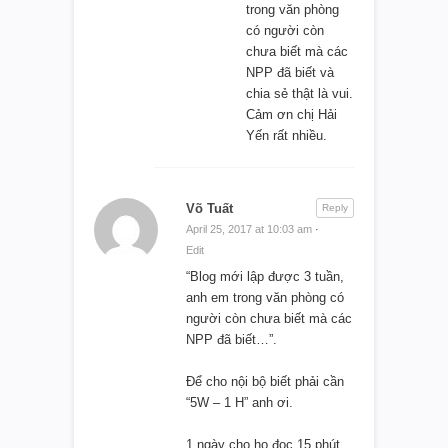
trong văn phòng
có người còn
chưa biết mà các
NPP đã biết và
chia sẻ thật là vui.
Cảm ơn chị Hải
Yến rất nhiều.
Võ Tuất
Reply
April 25, 2017 at 10:03 am
·
Edit
“Blog mới lập được 3 tuần,
anh em trong văn phòng có
người còn chưa biết mà các
NPP đã biết…”.
Để cho nội bộ biết phải cần
“5W – 1 H” anh ơi.
1 ngày cho họ đọc 15 phút,