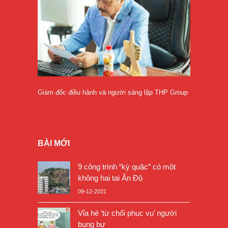
Giám đốc điều hành và người sáng lập THP Group
BÀI MỚI
9 công trình “kỳ quặc” có một
không hai tại Ấn Độ
09-12-2021
Vỉa hè ‘từ chối phục vụ’ người
bụng bự