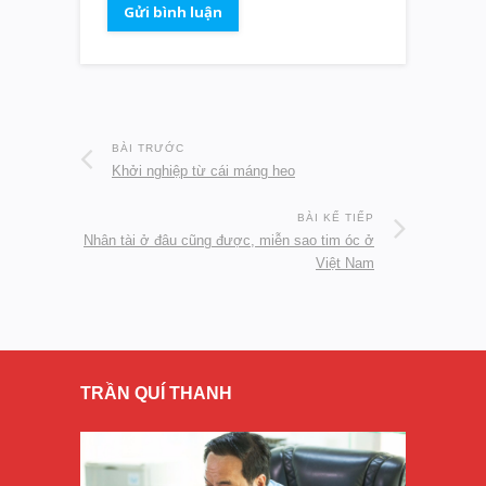
BÀI TRƯỚC
Khởi nghiệp từ cái máng heo
BÀI KẾ TIẾP
Nhân tài ở đâu cũng được, miễn sao tim óc ở
Việt Nam
TRẦN QUÍ THANH