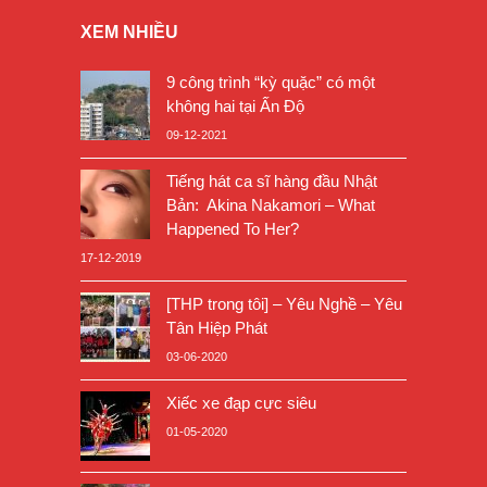
XEM NHIỀU
9 công trình “kỳ quặc” có một
không hai tại Ấn Độ
09-12-2021
Tiếng hát ca sĩ hàng đầu Nhật
Bản: Akina Nakamori – What
Happened To Her?
17-12-2019
[THP trong tôi] – Yêu Nghề – Yêu
Tân Hiệp Phát
03-06-2020
Xiếc xe đạp cực siêu
01-05-2020