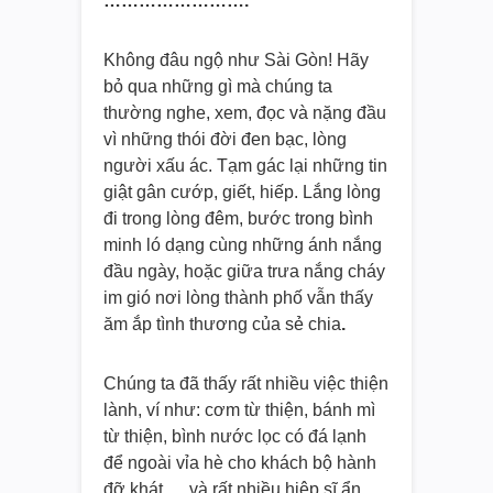
…………………….
Không đâu ngộ như Sài Gòn! Hãy
bỏ qua những gì mà chúng ta
thường nghe, xem, đọc và nặng đầu
vì những thói đời đen bạc, lòng
người xấu ác. Tạm gác lại những tin
giật gân cướp, giết, hiếp. Lắng lòng
đi trong lòng đêm, bước trong bình
minh ló dạng cùng những ánh nắng
đầu ngày, hoặc giữa trưa nắng cháy
im gió nơi lòng thành phố vẫn thấy
ăm ắp tình thương của sẻ chia
.
Chúng ta đã thấy rất nhiều việc thiện
lành, ví như: cơm từ thiện, bánh mì
từ thiện, bình nước lọc có đá lạnh
để ngoài vỉa hè cho khách bộ hành
đỡ khát,… và rất nhiều hiệp sĩ ẩn