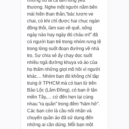
nhưng nó là cả tấm lòng yêu
thương. Nghe một người nằm bên
mái hiên than thân,“bác lượm ve
chai, có khi chỉ được hai chục ngàn
đồng thôi, làm sao về quê, sống
ngày nào hay ngày đó cháu ơi!” đã
có người bạn trẻ trong nhóm rưng lệ
trong lòng suốt đoạn đường về nhà
trọ. Sự chia sẻ ấy chạy dọc suốt
nhiều ngả đường khuya và áo của
họ thấm những giọt mồ hôi vì người
khác… Nhóm bạn đó không chỉ tập
trung ở TPHCM mà có bạn từ trên
Bảo Lộc (Lâm Đồng), có bạn ở tận
miền Tây,… cứ đến hẹn lại cùng
nhau “ra quân” trong đêm “hăm hở”.
Các bạn còn là cầu nối nhận và
chuyển quần áo đã sử dụng đến
những ai cần dùng. Mỗi bạn một