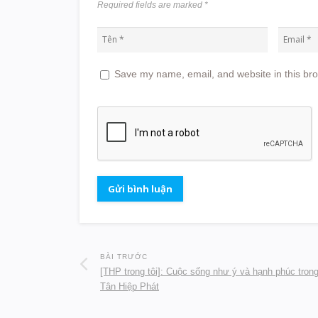
Required fields are marked
*
Save my name, email, and website in this bro
BÀI TRƯỚC
[THP trong tôi]: Cuộc sống như ý và hạnh phúc tron
Tân Hiệp Phát