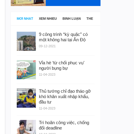
MỚI NHẤT
XEM NHIỀU
BÌNH LUẬN
THẺ
9 công trình “kỳ quặc” có
một không hai tại Ấn Độ
09-12-2021
Vỉa hè ‘từ chối phục vụ’
người bụng bự
11-04-2023
Thủ tướng chỉ đạo tháo gỡ
khó khăn xuất nhập khẩu,
đầu tư
11-04-2023
Trì hoãn công việc, chống
đối deadline