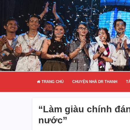
TRANG CHỦ
CHUYỆN NHÀ DR THANH
T
“Làm giàu chính đán
nước”