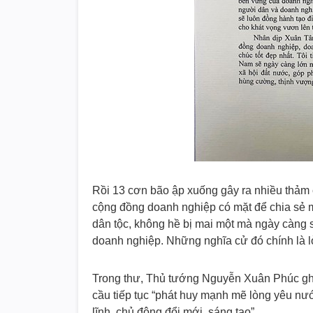
Rồi 13 cơn bão ập xuống gây ra nhiều thảm
cộng đồng doanh nghiệp có mặt để chia sẻ m
dân tộc, không hề bị mai một mà ngày càng 
doanh nghiệp. Những nghĩa cử đó chính là 
Trong thư, Thủ tướng Nguyễn Xuân Phúc gh
cầu tiếp tục “phát huy mạnh mẽ lòng yêu nước
lĩnh, chủ động đổi mới, sáng tạo”.