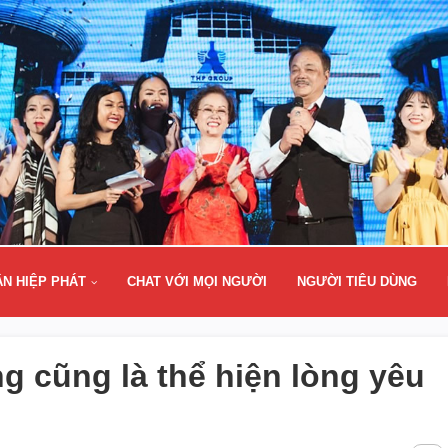
ÂN HIỆP PHÁT
CHAT VỚI MỌI NGƯỜI
NGƯỜI TIÊU DÙNG
g cũng là thể hiện lòng yêu