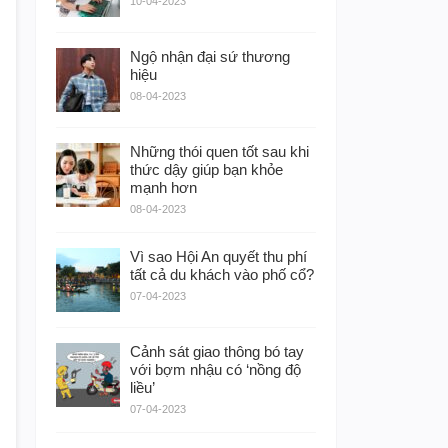
10-04-2023
Ngộ nhận đại sứ thương
hiệu
08-04-2023
Những thói quen tốt sau khi
thức dậy giúp bạn khỏe
mạnh hơn
08-04-2023
Vì sao Hội An quyết thu phí
tất cả du khách vào phố cổ?
07-04-2023
Cảnh sát giao thông bó tay
với bợm nhậu có ‘nồng độ
liều’
07-04-2023