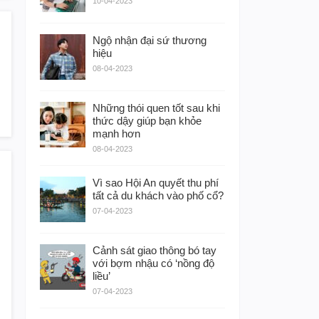
10-04-2023
Ngộ nhận đại sứ thương
hiệu
08-04-2023
Những thói quen tốt sau khi
thức dậy giúp bạn khỏe
mạnh hơn
08-04-2023
Vì sao Hội An quyết thu phí
tất cả du khách vào phố cổ?
07-04-2023
Cảnh sát giao thông bó tay
với bợm nhậu có ‘nồng độ
liều’
07-04-2023