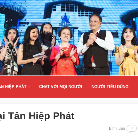
ÂN HIỆP PHÁT
CHAT VỚI MỌI NGƯỜI
NGƯỜI TIÊU DÙNG
ại Tân Hiệp Phát
0
Bình luận