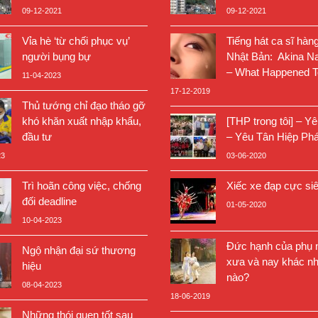
09-12-2021
09-12-2021
Vỉa hè ‘từ chối phục vụ’
Tiếng hát ca sĩ hàn
người bụng bự
Nhật Bản: Akina N
– What Happened T
11-04-2023
17-12-2019
Thủ tướng chỉ đạo tháo gỡ
khó khăn xuất nhập khẩu,
[THP trong tôi] – Y
đầu tư
– Yêu Tân Hiệp Phá
23
03-06-2020
Trì hoãn công việc, chống
Xiếc xe đạp cực si
đối deadline
01-05-2020
10-04-2023
Đức hạnh của phụ n
Ngộ nhận đại sứ thương
xưa và nay khác nh
hiệu
nào?
08-04-2023
18-06-2019
Những thói quen tốt sau