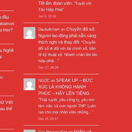
Tết ấm đoàn viên
: “
Tuyệt vời
Tân Hiệp Phát
”
g đầu
Jan 5, 19:16
akamori
Chuyển đổi số:
Dautu4cham
on
o Her?
Người lao động phải sẵn sàng
thích nghi và thay đổi
: “
Chuyển
đổi số đi đôi với tài chính số, tiền
êu Nghề
tệ kỹ thuật số. Nhanh chân lên tân
t
hiệp phát…
”
Dec 27, 08:28
êu
SPEAK UP – BỨC
NGỌC
on
XÚC LÀ KHÔNG HẠNH
PHÚC – HÃY LÊN TIẾNG
:
“
Thật tuyệt, yêu công ty, yêu nơi
ữ Việt
làm việc và con người THP. Luôn
au thế
tạo cho mọi nhân viên những…
”
Mar 28, 09:37
Ngắm vẻ
Cuc Nguyen Kim
on