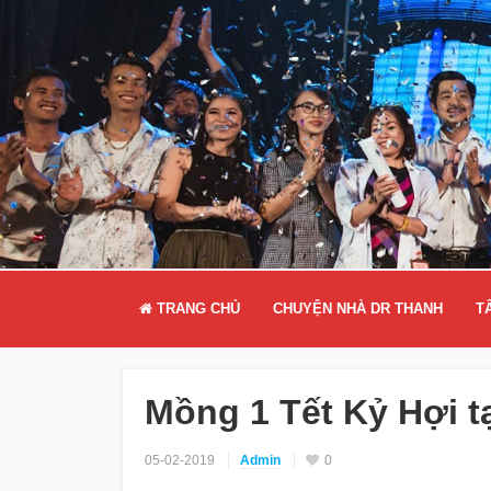
TRANG CHỦ
CHUYỆN NHÀ DR THANH
T
Mồng 1 Tết Kỷ Hợi t
05-02-2019
Admin
0