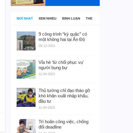
MỚI NHẤT
XEM NHIỀU
BÌNH LUẬN
THẺ
9 công trình “kỳ quặc” có
một không hai tại Ấn Độ
09-12-2021
Vỉa hè ‘từ chối phục vụ’
người bụng bự
11-04-2023
Thủ tướng chỉ đạo tháo gỡ
khó khăn xuất nhập khẩu,
đầu tư
11-04-2023
Trì hoãn công việc, chống
đối deadline