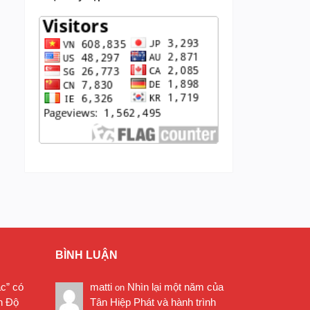
BÌNH LUẬN
ặc” có
matti
Nhìn lại một năm của
on
n Độ
Tân Hiệp Phát và hành trình