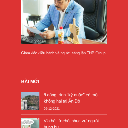
Giám đốc điều hành và người sáng lập THP Group
BÀI MỚI
9 công trình “kỳ quặc” có một
không hai tại Ấn Độ
09-12-2021
Vỉa hè ‘từ chối phục vụ’ người
bụng bự