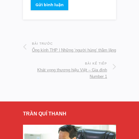
BÀI TRƯỚC
Ống kính THP | Những ‘người hùng’ thầm lặng
BÀI KẾ TIẾP
Khát vọng thương hiệu Việt – Gia đình
Number 1
TRẦN QUÍ THANH