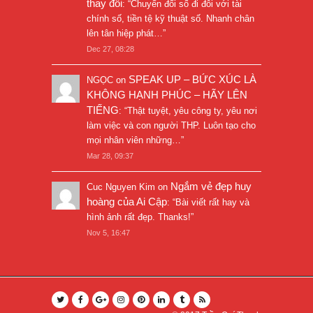
thay đổi
: “
Chuyển đổi số đi đôi với tài
chính số, tiền tệ kỹ thuật số. Nhanh chân
lên tân hiệp phát…
”
Dec 27, 08:28
SPEAK UP – BỨC XÚC LÀ
NGỌC
on
KHÔNG HẠNH PHÚC – HÃY LÊN
TIẾNG
: “
Thật tuyệt, yêu công ty, yêu nơi
làm việc và con người THP. Luôn tạo cho
mọi nhân viên những…
”
Mar 28, 09:37
Ngắm vẻ đẹp huy
Cuc Nguyen Kim
on
hoàng của Ai Cập
: “
Bài viết rất hay và
hình ảnh rất đẹp. Thanks!
”
Nov 5, 16:47