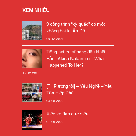
XEM NHIỀU
9 công trình “kỳ quặc” có một
không hai tại Ấn Độ
09-12-2021
Tiếng hát ca sĩ hàng đầu Nhật
Bản: Akina Nakamori – What
Happened To Her?
17-12-2019
[THP trong tôi] – Yêu Nghề – Yêu
Tân Hiệp Phát
03-06-2020
Xiếc xe đạp cực siêu
01-05-2020