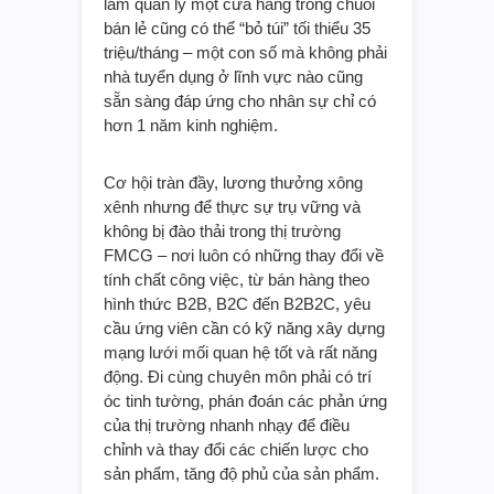
làm quản lý một cửa hàng trong chuỗi
bán lẻ cũng có thể “bỏ túi” tối thiểu 35
triệu/tháng – một con số mà không phải
nhà tuyển dụng ở lĩnh vực nào cũng
sẵn sàng đáp ứng cho nhân sự chỉ có
hơn 1 năm kinh nghiệm.
Cơ hội tràn đầy, lương thưởng xông
xênh nhưng để thực sự trụ vững và
không bị đào thải trong thị trường
FMCG – nơi luôn có những thay đổi về
tính chất công việc, từ bán hàng theo
hình thức B2B, B2C đến B2B2C, yêu
cầu ứng viên cần có kỹ năng xây dựng
mạng lưới mối quan hệ tốt và rất năng
động. Đi cùng chuyên môn phải có trí
óc tinh tường, phán đoán các phản ứng
của thị trường nhanh nhạy để điều
chỉnh và thay đổi các chiến lược cho
sản phẩm, tăng độ phủ của sản phẩm.