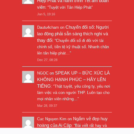
Hiệp Phát và hành trình Tết ấm đoàn
viên
: “
Tuyệt vời Tân Hiệp Phát
”
Jan 5, 19:16
Chuyển đổi số: Người
Dautu4cham
on
lao động phải sẵn sàng thích nghi và
thay đổi
: “
Chuyển đổi số đi đôi với tài
chính số, tiền tệ kỹ thuật số. Nhanh chân
lên tân hiệp phát…
”
Dec 27, 08:28
SPEAK UP – BỨC XÚC LÀ
NGỌC
on
KHÔNG HẠNH PHÚC – HÃY LÊN
TIẾNG
: “
Thật tuyệt, yêu công ty, yêu nơi
làm việc và con người THP. Luôn tạo cho
mọi nhân viên những…
”
Mar 28, 09:37
Ngắm vẻ đẹp huy
Cuc Nguyen Kim
on
hoàng của Ai Cập
: “
Bài viết rất hay và
hình ảnh rất đẹp. Thanks!
”