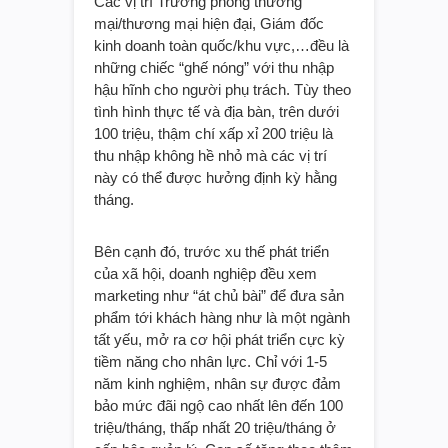
Các vị trí Trưởng phòng thương
mại/thương mại hiện đại, Giám đốc
kinh doanh toàn quốc/khu vực,…đều là
những chiếc “ghế nóng” với thu nhập
hậu hĩnh cho người phụ trách. Tùy theo
tình hình thực tế và địa bàn, trên dưới
100 triệu, thậm chí xấp xỉ 200 triệu là
thu nhập không hề nhỏ mà các vị trí
này có thể được hưởng định kỳ hằng
tháng.
Bên cạnh đó, trước xu thế phát triển
của xã hội, doanh nghiệp đều xem
marketing như “át chủ bài” để đưa sản
phẩm tới khách hàng như là một ngành
tất yếu, mở ra cơ hội phát triển cực kỳ
tiềm năng cho nhân lực. Chỉ với 1-5
năm kinh nghiệm, nhân sự được đảm
bảo mức đãi ngộ cao nhất lên đến 100
triệu/tháng, thấp nhất 20 triệu/tháng ở