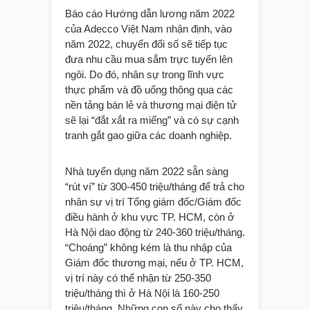
Báo cáo Hướng dẫn lương năm 2022
của Adecco Việt Nam nhận định, vào
năm 2022, chuyển đổi số sẽ tiếp tục
đưa nhu cầu mua sắm trực tuyến lên
ngôi. Do đó, nhân sự trong lĩnh vực
thực phẩm và đồ uống thông qua các
nền tảng bán lẻ và thương mại điện tử
sẽ lại “đắt xắt ra miếng” và có sự cạnh
tranh gắt gao giữa các doanh nghiệp.
Nhà tuyển dụng năm 2022 sẵn sàng
“rút ví” từ 300-450 triệu/tháng để trả cho
nhân sự vị trí Tổng giám đốc/Giám đốc
điều hành ở khu vực TP. HCM, còn ở
Hà Nội dao động từ 240-360 triệu/tháng.
“Choáng” không kém là thu nhập của
Giám đốc thương mại, nếu ở TP. HCM,
vị trí này có thể nhận từ 250-350
triệu/tháng thì ở Hà Nội là 160-250
triệu/tháng. Những con số này cho thấy