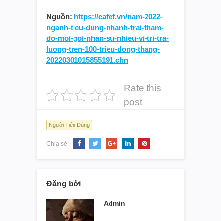
Nguồn:
https://cafef.vn/nam-2022-
nganh-tieu-dung-nhanh-trai-tham-
do-moi-goi-nhan-su-nhieu-vi-tri-tra-
luong-tren-100-trieu-dong-thang-
20220301015855191.chn
Rate this
post
Người Tiêu Dùng
Chia sẻ:
Đăng bởi
Admin