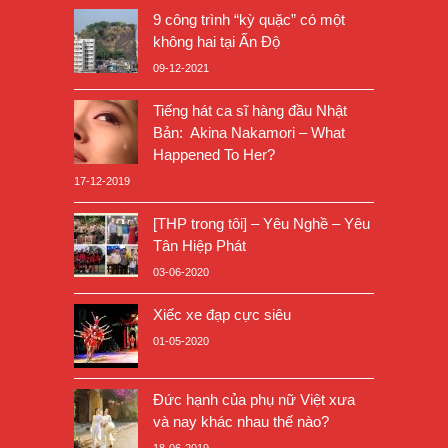
9 công trình “kỳ quặc” có một
không hai tại Ấn Độ
09-12-2021
Tiếng hát ca sĩ hàng đầu Nhật
Bản: Akina Nakamori – What
Happened To Her?
17-12-2019
[THP trong tôi] – Yêu Nghề – Yêu
Tân Hiệp Phát
03-06-2020
Xiếc xe đạp cực siêu
01-05-2020
Đức hạnh của phụ nữ Việt xưa
và nay khác nhau thế nào?
18-06-2019