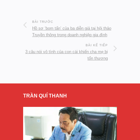
BÀI TRƯỚC
Hồ sơ ‘bom tấn’ của ba diễn giả tại hội thảo
Truyền thông trong doanh nghiệp gia đình
BÀI KẾ TIẾP
3 câu nói vô tình của con cái khiến cha mẹ bị
tổn thương
TRẦN QUÍ THANH